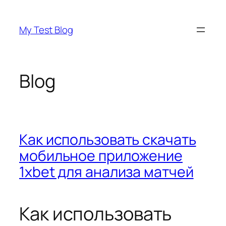
Skip
to
My Test Blog
content
Blog
Как использовать скачать
мобильное приложение
1xbet для анализа матчей
Как использовать