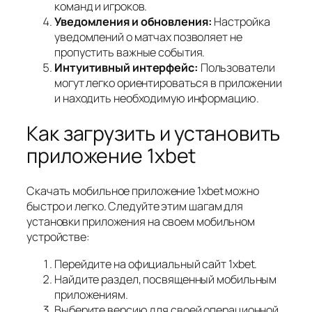
команд и игроков.
Уведомления и обновления:
Настройка
уведомлений о матчах позволяет не
пропустить важные события.
Интуитивный интерфейс:
Пользователи
могут легко ориентироваться в приложении
и находить необходимую информацию.
Как загрузить и установить
приложение 1xbet
Скачать мобильное приложение 1xbet можно
быстро и легко. Следуйте этим шагам для
установки приложения на своем мобильном
устройстве:
Перейдите на официальный сайт 1xbet.
Найдите раздел, посвященный мобильным
приложениям.
Выберите версию для своей операционной