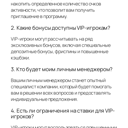
накопить определенное количество очков
активности, что позволит вам получить
приглашение в программу.
2. Какие бонусы доступны VIP-игрокам?
VIP-игроки могут рассчитывать на ряд
эксклюзивных бонусов, включая специальные
депозитные бонусы, фриспины и повышенные
кэшбэки.
3. Кто будет моим личным менеджером?
Вашим личным менеджером станет опытный
специалист компании, который будет помогать
вам в решении всех вопросов и предоставлять
индивидуальные предложения.
4. Есть ли ограничения на ставки для VIP-
игроков?
VIP-игроки могут воспользоваться повышенными