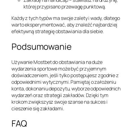
Zakłady na handicap – stawiasz na drużynę,
której przypisano przewagę punktową.
Każdy z tych typów ma swoje zalety i wady, dlatego
warto eksperymentować, aby znaleźć najbardziej
efektywną strategię obstawiania dla siebie.
Podsumowanie
Używanie Mostbet do obstawiania na duże
wydarzenia sportowe może być przyjemnym
doświadczeniem, jeśli tylko postępujesz zgodnie z
odpowiednimi wytycznymi. Pamiętaj o założeniu
konta, dokonaniu depozytu, wyborze odpowiednich
wydarzeń oraz strategii zakładów. Dzięki tym
krokom zwiększysz swoje szanse na sukces i
cieszenie się zakładami.
FAQ