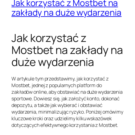
Jak korzystać z Mostbet na
zakłady na duże wydarzenia
Jak korzystać z
Mostbet na zakłady na
duże wydarzenia
W artykule tym przedstawimy, jak korzystać z
Mostbet, jednej z popularnych platform do
zakładów online, aby obstawiać na duże wydarzenia
sportowe. Dowiesz się, jak założyć konto, dokonać
depozytu, a także jak wybierać i obstawiać
wydarzenia, minimalizując ryzyko. Poniżej omówimy
kluczowe kroki oraz udzielimy kilku wskazówek
dotyczących efektywnego korzystania z Mostbet.