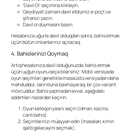
‘Daxil Ol’ seçiminə klikləyin.
Qeydiyyat zamanı daxil etdiyiniz e-poçt və
şifrənizi yazın.
Daxil ol düyməsini basın.
Hesabınıza uğurla daxil olduqdan sonra, bahis etmək
üçün bütün imkanlarınız açılacaq.
4. Bahislərinizi Qoymaq
Artıq hesabınıza daxil olduğunuzda, bahis etmək
üçün uyğun oyunu seçə bilərsiniz. Mobil versiyada
oyun seçimləri genellikle masaüstü versiyadan daha
məhduddur, lakin buna baxmayaraq, bir çox variant
mövcuddur. Bahis yapmadan əvvəl, aşağıdakı
addımları nəzərdən keçirin:
Oyun kateqoriyasını seçin (idman, kazino,
canlı bahis).
Seçimlərinizi müəyyən edin (məsələn, kimin
qalib gələcəyini seçmək).