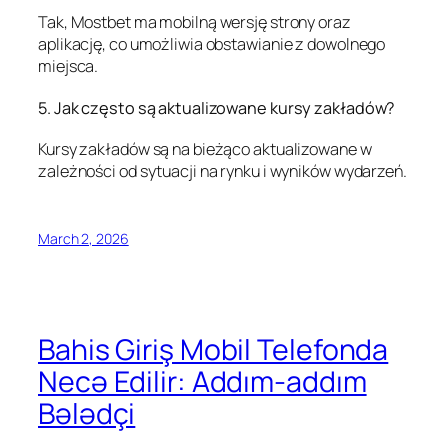
Tak, Mostbet ma mobilną wersję strony oraz
aplikację, co umożliwia obstawianie z dowolnego
miejsca.
5. Jak często są aktualizowane kursy zakładów?
Kursy zakładów są na bieżąco aktualizowane w
zależności od sytuacji na rynku i wyników wydarzeń.
March 2, 2026
Bahis Giriş Mobil Telefonda
Necə Edilir: Addım-addım
Bələdçi