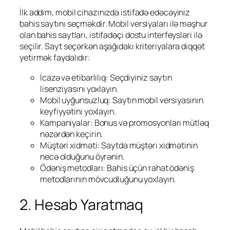
İlk addım, mobil cihazınızda istifadə edəcəyiniz
bahis saytını seçməkdir. Mobil versiyaları ilə məşhur
olan bahis saytları, istifadəçi dostu interfeysləri ilə
seçilir. Sayt seçərkən aşağıdakı kriteriyalara diqqət
yetirmək faydalıdır:
İcazə və etibarlılıq: Seçdiyiniz saytın
lisenziyasını yoxlayın.
Mobil uyğunsuzluq: Saytın mobil versiyasının
keyfiyyətini yoxlayın.
Kampaniyalar: Bonus və promosyonları mütləq
nəzərdən keçirin.
Müştəri xidməti: Saytda müştəri xidmətinin
necə olduğunu öyrənin.
Ödəniş metodları: Bahis üçün rahat ödəniş
metodlarının mövcudluğunu yoxlayın.
2. Hesab Yaratmaq