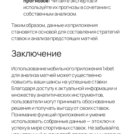
прогнозов:
Читайте экспертов и
используйте их прогнозы в сочетании с
собственным анализом.
Таким образом, данные из приложения
становятся основой для составления стратегий
ставок и анализа предстоящих матчей.
Заключение
Использование мобильного приложения 1xbet
для анализа матчей может существенно
повысить ваши шансы на успешные ставки.
Благодаря доступу к актуальной информации и
множеству аналитических инструментов,
пользователи могут принимать обоснованные
решения и получать выгоду от своих ставок.
Понимание функций приложения и умение
использовать собранные данные — это ключ к
успеху в мире спортивных ставок. Не забывайте,