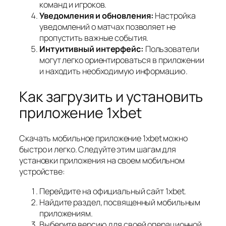
команд и игроков.
Уведомления и обновления:
Настройка
уведомлений о матчах позволяет не
пропустить важные события.
Интуитивный интерфейс:
Пользователи
могут легко ориентироваться в приложении
и находить необходимую информацию.
Как загрузить и установить
приложение 1xbet
Скачать мобильное приложение 1xbet можно
быстро и легко. Следуйте этим шагам для
установки приложения на своем мобильном
устройстве:
Перейдите на официальный сайт 1xbet.
Найдите раздел, посвященный мобильным
приложениям.
Выберите версию для своей операционной