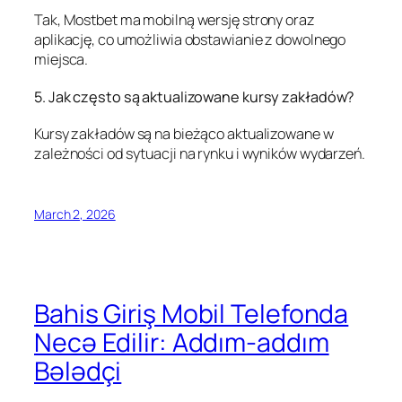
Tak, Mostbet ma mobilną wersję strony oraz
aplikację, co umożliwia obstawianie z dowolnego
miejsca.
5. Jak często są aktualizowane kursy zakładów?
Kursy zakładów są na bieżąco aktualizowane w
zależności od sytuacji na rynku i wyników wydarzeń.
March 2, 2026
Bahis Giriş Mobil Telefonda
Necə Edilir: Addım-addım
Bələdçi