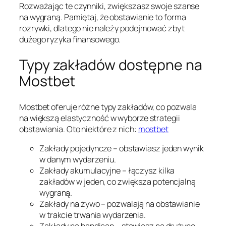
Rozważając te czynniki, zwiększasz swoje szanse
na wygraną. Pamiętaj, że obstawianie to forma
rozrywki, dlatego nie należy podejmować zbyt
dużego ryzyka finansowego.
Typy zakładów dostępne na
Mostbet
Mostbet oferuje różne typy zakładów, co pozwala
na większą elastyczność w wyborze strategii
obstawiania. Oto niektóre z nich:
mostbet
Zakłady pojedyncze – obstawiasz jeden wynik
w danym wydarzeniu.
Zakłady akumulacyjne – łączysz kilka
zakładów w jeden, co zwiększa potencjalną
wygraną.
Zakłady na żywo – pozwalają na obstawianie
w trakcie trwania wydarzenia.