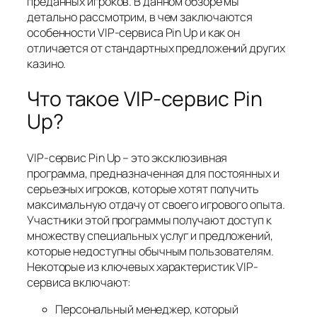
преданных игроков. В данном обзоре мы
детально рассмотрим, в чем заключаются
особенности VIP-сервиса Pin Up и как он
отличается от стандартных предложений других
казино.
Что такое VIP-сервис Pin
Up?
VIP-сервис Pin Up – это эксклюзивная
программа, предназначенная для постоянных и
серьезных игроков, которые хотят получить
максимальную отдачу от своего игрового опыта.
Участники этой программы получают доступ к
множеству специальных услуг и предложений,
которые недоступны обычным пользователям.
Некоторые из ключевых характеристик VIP-
сервиса включают:
Персональный менеджер, который