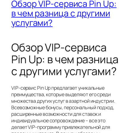
Обзор VIP-сервиса Pin Up:
в чем разница с другими
услугами?
Обзор VIP-сервиса
Pin Up: в чем разница
с другими услугами?
VIP-сервис Pin Up предлагает уникальные
преимущества, которые выделяют его среди
множества других услуг в азартной индустрии.
Всевозможные бонусы, персональный подход,
расширенные возможности для ставок и
индивидуальное сопровождение – все это
делает VIP-программу привлекательной для