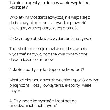
1. Jakie są opłaty za dokonywanie wypłat na
Mostbet?
Wypłaty na Mostbet zazwyczaj nie wiążą się z
dodatkowymi opłatami, ale warto sprawdzić
szczegóły w sekcji dotyczącej płatności.
2. Czy mogę obstawiać wydarzenia na żywo?
Tak, Mostbet oferuje możliwość obstawiania
wydarzeń na żywo, co zapewnia dynamiczne
doświadczenie zakładów.
3. Jakie sporty są dostępne na Mostbet?
Mostbet obsługuje szeroki wachlarz sportów, w tym
piłkę nożną, koszykówkę, tenis, e-sporty i wiele
innych.
4. Czy mogę korzystać z Mostbet na
urządzeniach mobilnych?