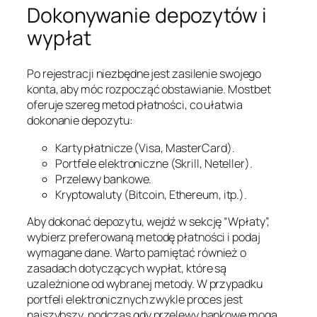
Dokonywanie depozytów i
wypłat
Po rejestracji niezbędne jest zasilenie swojego
konta, aby móc rozpocząć obstawianie. Mostbet
oferuje szereg metod płatności, co ułatwia
dokonanie depozytu:
Karty płatnicze (Visa, MasterCard).
Portfele elektroniczne (Skrill, Neteller).
Przelewy bankowe.
Kryptowaluty (Bitcoin, Ethereum, itp.).
Aby dokonać depozytu, wejdź w sekcję “Wpłaty”,
wybierz preferowaną metodę płatności i podaj
wymagane dane. Warto pamiętać również o
zasadach dotyczących wypłat, które są
uzależnione od wybranej metody. W przypadku
portfeli elektronicznych zwykle proces jest
najszybszy, podczas gdy przelewy bankowe mogą