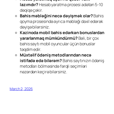
lazımdır?
Hesab yaratma prosesi adətən 5-10
dəqiqə çəkir.
Bahis məbləğini necə dəyişmək olar?
Bahis
qoyma prosesində ayrıca məbləği daxil edərək
dəyişə bilərsiniz.
Kazinoda mobil bahis edərkən bonuslardan
yararlanmaq mümkündürmü?
Bəli, bir çox
bahis saytı mobil oyuncular üçün bonuslar
təqdim edir.
Müxtəlif ödəniş metodlarından necə
istifadə edə bilərəm?
Bahis saytınızın ödəniş
metodları bölməsində fərqli seçimləri
nəzərdən keçirə bilərsiniz.
March 2, 2026