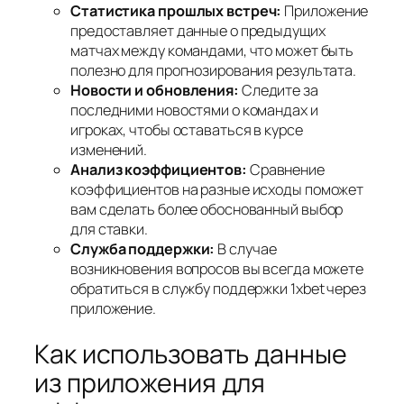
Статистика прошлых встреч:
Приложение
предоставляет данные о предыдущих
матчах между командами, что может быть
полезно для прогнозирования результата.
Новости и обновления:
Следите за
последними новостями о командах и
игроках, чтобы оставаться в курсе
изменений.
Анализ коэффициентов:
Сравнение
коэффициентов на разные исходы поможет
вам сделать более обоснованный выбор
для ставки.
Служба поддержки:
В случае
возникновения вопросов вы всегда можете
обратиться в службу поддержки 1xbet через
приложение.
Как использовать данные
из приложения для