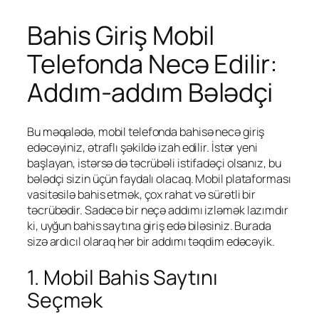
Bahis Giriş Mobil
Telefonda Necə Edilir:
Addım-addım Bələdçi
Bu məqalədə, mobil telefonda bahisə necə giriş
edəcəyiniz, ətraflı şəkildə izah edilir. İstər yeni
başlayan, istərsə də təcrübəli istifadəçi olsanız, bu
bələdçi sizin üçün faydalı olacaq. Mobil plataforması
vasitəsilə bahis etmək, çox rahat və sürətli bir
təcrübədir. Sadəcə bir neçə addımı izləmək lazımdır
ki, uyğun bahis saytına giriş edə biləsiniz. Burada
sizə ardıcıl olaraq hər bir addımı təqdim edəcəyik.
1. Mobil Bahis Saytını
Seçmək