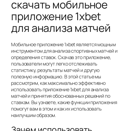
скачать мобильное
приложение 1xbet
для анализа матчей
Мобильное приложение 1xbet является мощным
инструментом для анализа спортивных матчей и
определения ставок. Скачав это приложение,
пользователи могут легко отслеживать
статистику, результаты матчей и другую
полезную информацию. В этой статье мы
рассмотрим, как максимально эффективно
использовать приложение 1xbet для анализа
матчей и принятия обоснованных решений по
ставкам. Вы узнаете, какие функции приложения
помогут вам в этом и как их использовать
наилучшим образом.
Зачем использовать