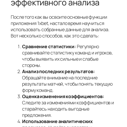
эффективного анализа
После того как вы освоите основные функции
приложения 1xbet, настало время научиться
использовать собранные данные для анализа.
Вот несколько способов, как это сделать:
Сравнение статистики:
Регулярно
сравнивайте статистику команд и игроков,
чтобы выявить их сильные и слабые
стороны.
Анализ последних результатов:
Обращайте внимание на последние
результаты матчей, чтобы понять текущую
форму команд.
Оценка изменения коэффициентов:
Следите за изменениями коэффициентов и
старайтесь находить выгодные
предложения.
Использование аналитических