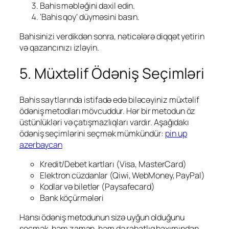
Bahis məbləğini daxil edin.
‘Bahis qoy’ düyməsini basın.
Bahisinizi verdikdən sonra, nəticələrə diqqət yetirin
və qazancınızı izləyin.
5. Müxtəlif Ödəniş Seçimləri
Bahis saytlarında istifadə edə biləcəyiniz müxtəlif
ödəniş metodları mövcuddur. Hər bir metodun öz
üstünlükləri və çatışmazlıqları vardır. Aşağıdakı
ödəniş seçimlərini seçmək mümkündür:
pin up
azerbaycan
Kredit/Debet kartları (Visa, MasterCard)
Elektron cüzdanlar (Qiwi, WebMoney, PayPal)
Kodlar və biletlər (Paysafecard)
Bank köçürmələri
Hansı ödəniş metodunun sizə uyğun olduğunu
seçmək, həm zaman, həm də rahatlıq baxımından