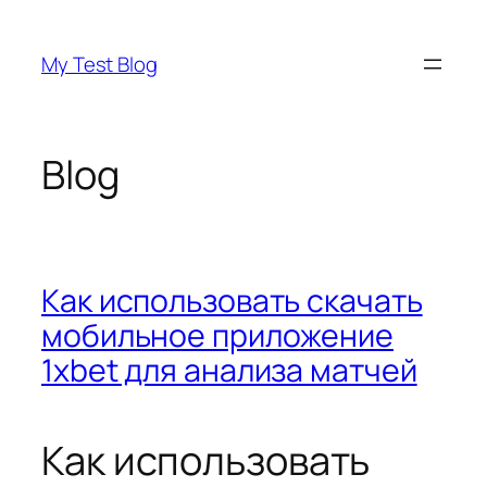
Skip
to
My Test Blog
content
Blog
Как использовать скачать
мобильное приложение
1xbet для анализа матчей
Как использовать