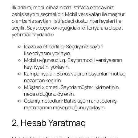
İlk addım, mobil cihazınızda istifadə edəcəyiniz
bahis saytını seçməkdir. Mobil versiyaları ilə məşhur
olan bahis saytları, istifadəçi dostu interfeysləri ilə
seçilir. Sayt seçərkən aşağıdakı kriteriyalara diqqət
yetirmək faydalıdır:
İcazə və etibarlılıq: Seçdiyiniz saytın
lisenziyasını yoxlayın.
Mobil uyğunsuzluq: Saytın mobil versiyasının
keyfiyyətini yoxlayın.
Kampaniyalar: Bonus və promosyonları mütləq
nəzərdən keçirin.
Müştəri xidməti: Saytda müştəri xidmətinin
necə olduğunu öyrənin.
Ödəniş metodları: Bahis üçün rahat ödəniş
metodlarının mövcudluğunu yoxlayın.
2. Hesab Yaratmaq