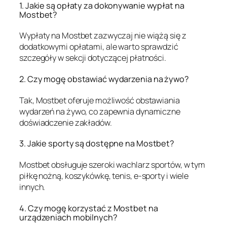
1. Jakie są opłaty za dokonywanie wypłat na
Mostbet?
Wypłaty na Mostbet zazwyczaj nie wiążą się z
dodatkowymi opłatami, ale warto sprawdzić
szczegóły w sekcji dotyczącej płatności.
2. Czy mogę obstawiać wydarzenia na żywo?
Tak, Mostbet oferuje możliwość obstawiania
wydarzeń na żywo, co zapewnia dynamiczne
doświadczenie zakładów.
3. Jakie sporty są dostępne na Mostbet?
Mostbet obsługuje szeroki wachlarz sportów, w tym
piłkę nożną, koszykówkę, tenis, e-sporty i wiele
innych.
4. Czy mogę korzystać z Mostbet na
urządzeniach mobilnych?