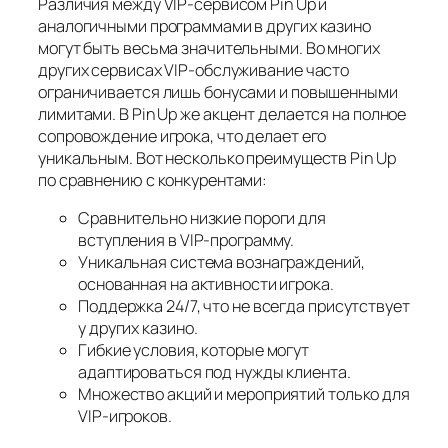
Различия между VIP-сервисом Pin Up и
аналогичными программами в других казино
могут быть весьма значительными. Во многих
других сервисах VIP-обслуживание часто
ограничивается лишь бонусами и повышенными
лимитами. В Pin Up же акцент делается на полное
сопровождение игрока, что делает его
уникальным. Вот несколько преимуществ Pin Up
по сравнению с конкурентами:
Сравнительно низкие пороги для
вступления в VIP-программу.
Уникальная система вознаграждений,
основанная на активности игрока.
Поддержка 24/7, что не всегда присутствует
у других казино.
Гибкие условия, которые могут
адаптироваться под нужды клиента.
Множество акций и мероприятий только для
VIP-игроков.