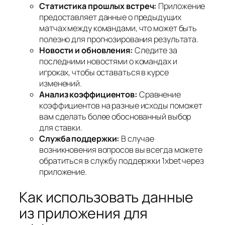
Статистика прошлых встреч:
Приложение
предоставляет данные о предыдущих
матчах между командами, что может быть
полезно для прогнозирования результата.
Новости и обновления:
Следите за
последними новостями о командах и
игроках, чтобы оставаться в курсе
изменений.
Анализ коэффициентов:
Сравнение
коэффициентов на разные исходы поможет
вам сделать более обоснованный выбор
для ставки.
Служба поддержки:
В случае
возникновения вопросов вы всегда можете
обратиться в службу поддержки 1xbet через
приложение.
Как использовать данные
из приложения для