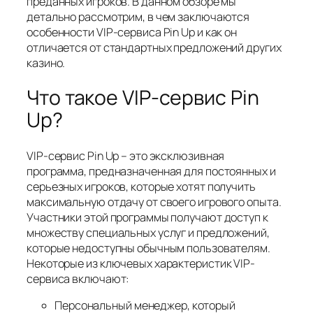
преданных игроков. В данном обзоре мы
детально рассмотрим, в чем заключаются
особенности VIP-сервиса Pin Up и как он
отличается от стандартных предложений других
казино.
Что такое VIP-сервис Pin
Up?
VIP-сервис Pin Up – это эксклюзивная
программа, предназначенная для постоянных и
серьезных игроков, которые хотят получить
максимальную отдачу от своего игрового опыта.
Участники этой программы получают доступ к
множеству специальных услуг и предложений,
которые недоступны обычным пользователям.
Некоторые из ключевых характеристик VIP-
сервиса включают:
Персональный менеджер, который