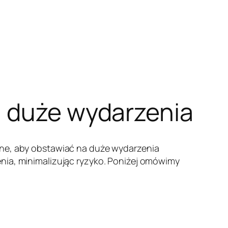
a duże wydarzenia
ine, aby obstawiać na duże wydarzenia
enia, minimalizując ryzyko. Poniżej omówimy