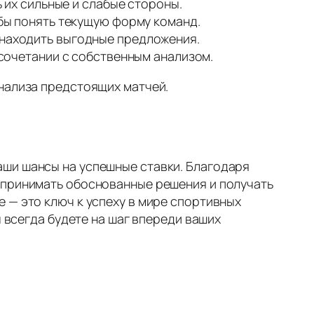
 их сильные и слабые стороны.
бы понять текущую форму команд.
находить выгодные предложения.
 сочетании с собственным анализом.
анализа предстоящих матчей.
аши шансы на успешные ставки. Благодаря
 принимать обоснованные решения и получать
 — это ключ к успеху в мире спортивных
ы всегда будете на шаг впереди ваших