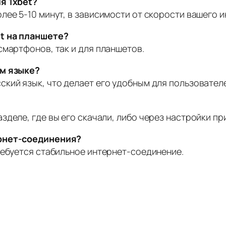
я 1xbet?
лее 5-10 минут, в зависимости от скорости вашего и
et на планшете?
смартфонов, так и для планшетов.
ом языке?
кий язык, что делает его удобным для пользовател
зделе, где вы его скачали, либо через настройки пр
ернет-соединения?
ребуется стабильное интернет-соединение.