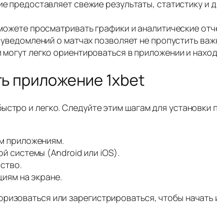
е предоставляет свежие результаты, статистику и 
можете просматривать графики и аналитические отче
уведомлений о матчах позволяет не пропустить важ
 могут легко ориентироваться в приложении и нах
ть приложение 1xbet
ыстро и легко. Следуйте этим шагам для установки
м приложениям.
 системы (Android или iOS).
ство.
иям на экране.
ризоваться или зарегистрироваться, чтобы начать 