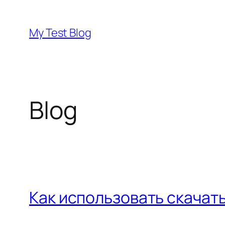
Skip
to
My Test Blog
content
Blog
Как использовать скачат