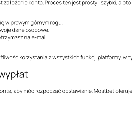
założenie konta. Proces ten jest prosty i szybki, a oto 
y się w prawym górnym rogu.
 swoje dane osobowe.
 otrzymasz na e-mail.
liwość korzystania z wszystkich funkcji platformy, w 
wypłat
o konta, aby móc rozpocząć obstawianie. Mostbet oferu