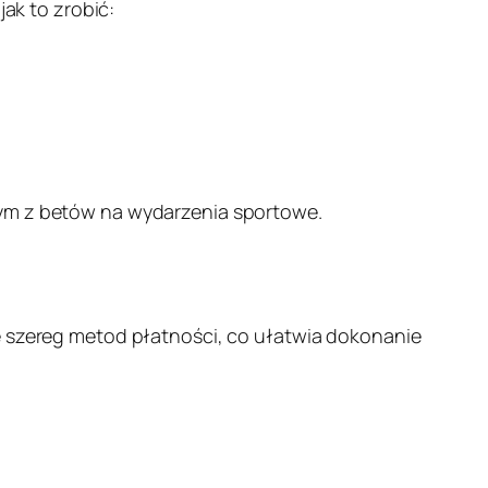
jak to zrobić:
tym z betów na wydarzenia sportowe.
je szereg metod płatności, co ułatwia dokonanie