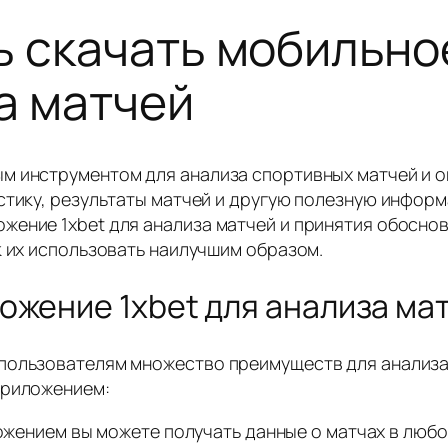
ь скачать мобильн
а матчей
м инструментом для анализа спортивных матчей и о
стику, результаты матчей и другую полезную информ
ение 1xbet для анализа матчей и принятия обоснова
к их использовать наилучшим образом.
ожение 1xbet для анализа ма
пользователям множество преимуществ для анализа
приложением:
жением вы можете получать данные о матчах в любое