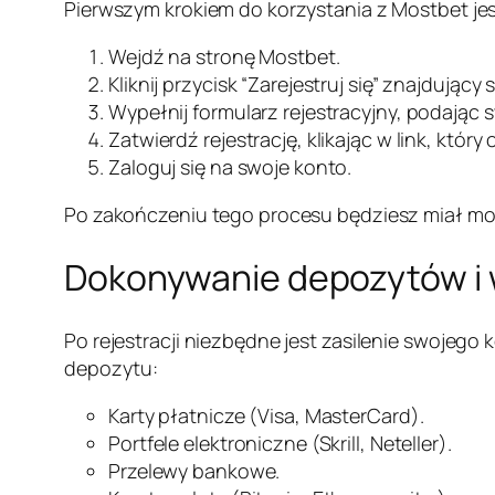
Pierwszym krokiem do korzystania z Mostbet jest 
Wejdź na stronę Mostbet.
Kliknij przycisk “Zarejestruj się” znajdując
Wypełnij formularz rejestracyjny, podając
Zatwierdź rejestrację, klikając w link, który
Zaloguj się na swoje konto.
Po zakończeniu tego procesu będziesz miał moż
Dokonywanie depozytów i 
Po rejestracji niezbędne jest zasilenie swojeg
depozytu:
Karty płatnicze (Visa, MasterCard).
Portfele elektroniczne (Skrill, Neteller).
Przelewy bankowe.