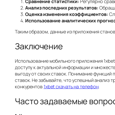
Сравнение статистики:
Регулярно сравн
Анализ последних результатов:
Обраща
Оценка изменения коэффициентов:
Сл
Использование аналитических прогноз
Таким образом, данные из приложения станов
Заключение
Использование мобильного приложения 1xbet
доступу к актуальной информации и множест
выгоду от своих ставок. Понимание функций 
ставок. Не забывайте, что успешный анализ т
конкурентов
1xbet скачать на телефон
.
Часто задаваемые вопро