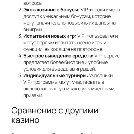
вопросы.
Эксклюзивные бонусы:
VIP-игроки имеют
доступ к уникальным бонусам, которые
могут значительно повысить их шансы на
выигрыш.
Испытания новых игр:
VIP-пользователи
могут первым испытать новые игры и
функции, выходящие на платформе.
Быстрое выведение средств:
VIP-сервис
предлагает более быстрые и удобные
условия для вывода выигрышей.
Индивидуальные турниры:
Участники
VIP-программы могут участвовать в
эксклюзивных турнирах с увеличенными
призами.
Сравнение с другими
казино