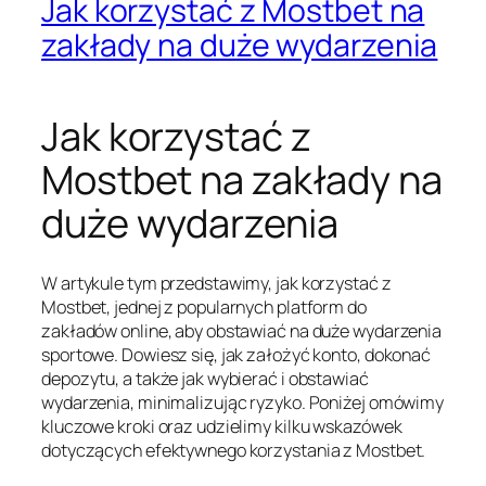
Jak korzystać z Mostbet na
zakłady na duże wydarzenia
Jak korzystać z
Mostbet na zakłady na
duże wydarzenia
W artykule tym przedstawimy, jak korzystać z
Mostbet, jednej z popularnych platform do
zakładów online, aby obstawiać na duże wydarzenia
sportowe. Dowiesz się, jak założyć konto, dokonać
depozytu, a także jak wybierać i obstawiać
wydarzenia, minimalizując ryzyko. Poniżej omówimy
kluczowe kroki oraz udzielimy kilku wskazówek
dotyczących efektywnego korzystania z Mostbet.