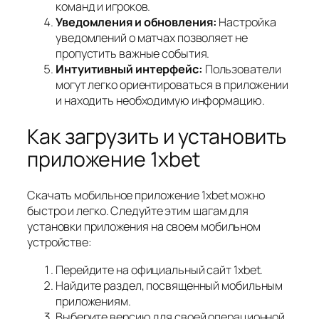
команд и игроков.
Уведомления и обновления:
Настройка
уведомлений о матчах позволяет не
пропустить важные события.
Интуитивный интерфейс:
Пользователи
могут легко ориентироваться в приложении
и находить необходимую информацию.
Как загрузить и установить
приложение 1xbet
Скачать мобильное приложение 1xbet можно
быстро и легко. Следуйте этим шагам для
установки приложения на своем мобильном
устройстве:
Перейдите на официальный сайт 1xbet.
Найдите раздел, посвященный мобильным
приложениям.
Выберите версию для своей операционной