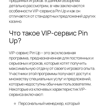
преданных игроков. В данном обзоре мы
детально рассмотрим, в чем заключаются
особенности VIP-сервиса Pin Up и как он
отличается от стандартных предложений других
казино.
Что такое VIP-сервис Pin
Up?
VIP-сервис Pin Up – это эксклюзивная
программа, предназначенная для постоянных и
серьезных игроков, которые хотят получить
максимальную отдачу от своего игрового опыта.
Участники этой программы получают доступ к
множеству специальных услуг и предложений,
которые недоступны обычным пользователям.
Некоторые из ключевых характеристик VIP-
сервиса включают:
Персональный менеджер, который