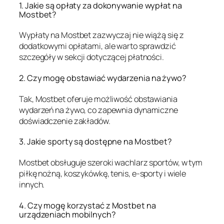
1. Jakie są opłaty za dokonywanie wypłat na
Mostbet?
Wypłaty na Mostbet zazwyczaj nie wiążą się z
dodatkowymi opłatami, ale warto sprawdzić
szczegóły w sekcji dotyczącej płatności.
2. Czy mogę obstawiać wydarzenia na żywo?
Tak, Mostbet oferuje możliwość obstawiania
wydarzeń na żywo, co zapewnia dynamiczne
doświadczenie zakładów.
3. Jakie sporty są dostępne na Mostbet?
Mostbet obsługuje szeroki wachlarz sportów, w tym
piłkę nożną, koszykówkę, tenis, e-sporty i wiele
innych.
4. Czy mogę korzystać z Mostbet na
urządzeniach mobilnych?