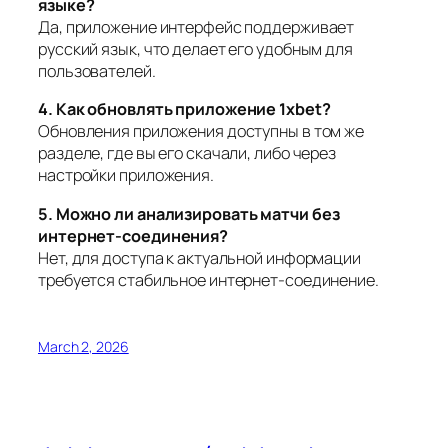
языке?
Да, приложение интерфейс поддерживает
русский язык, что делает его удобным для
пользователей.
4. Как обновлять приложение 1xbet?
Обновления приложения доступны в том же
разделе, где вы его скачали, либо через
настройки приложения.
5. Можно ли анализировать матчи без
интернет-соединения?
Нет, для доступа к актуальной информации
требуется стабильное интернет-соединение.
March 2, 2026