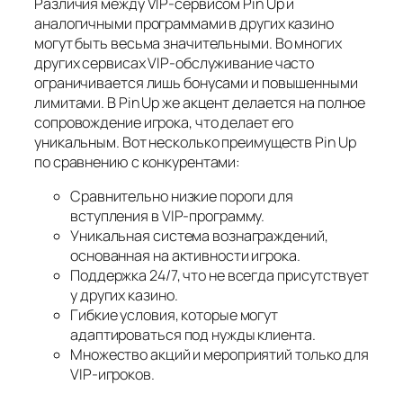
Различия между VIP-сервисом Pin Up и
аналогичными программами в других казино
могут быть весьма значительными. Во многих
других сервисах VIP-обслуживание часто
ограничивается лишь бонусами и повышенными
лимитами. В Pin Up же акцент делается на полное
сопровождение игрока, что делает его
уникальным. Вот несколько преимуществ Pin Up
по сравнению с конкурентами:
Сравнительно низкие пороги для
вступления в VIP-программу.
Уникальная система вознаграждений,
основанная на активности игрока.
Поддержка 24/7, что не всегда присутствует
у других казино.
Гибкие условия, которые могут
адаптироваться под нужды клиента.
Множество акций и мероприятий только для
VIP-игроков.