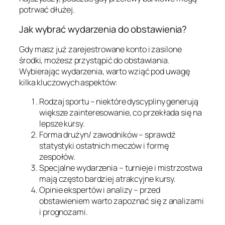
potrwać dłużej.
Jak wybrać wydarzenia do obstawienia?
Gdy masz już zarejestrowane konto i zasilone
środki, możesz przystąpić do obstawiania.
Wybierając wydarzenia, warto wziąć pod uwagę
kilka kluczowych aspektów:
Rodzaj sportu – niektóre dyscypliny generują
większe zainteresowanie, co przekłada się na
lepsze kursy.
Forma drużyn/ zawodników – sprawdź
statystyki ostatnich meczów i formę
zespołów.
Specjalne wydarzenia – turnieje i mistrzostwa
mają często bardziej atrakcyjne kursy.
Opinie ekspertów i analizy – przed
obstawieniem warto zapoznać się z analizami
i prognozami.