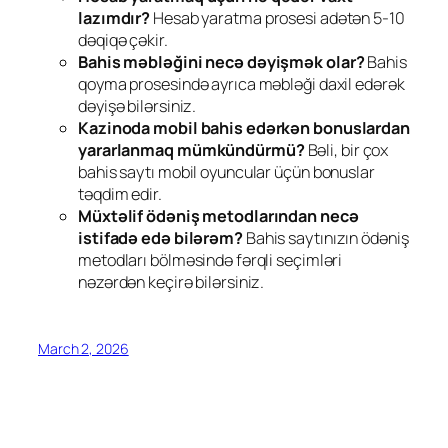
lazımdır?
Hesab yaratma prosesi adətən 5-10
dəqiqə çəkir.
Bahis məbləğini necə dəyişmək olar?
Bahis
qoyma prosesində ayrıca məbləği daxil edərək
dəyişə bilərsiniz.
Kazinoda mobil bahis edərkən bonuslardan
yararlanmaq mümkündürmü?
Bəli, bir çox
bahis saytı mobil oyuncular üçün bonuslar
təqdim edir.
Müxtəlif ödəniş metodlarından necə
istifadə edə bilərəm?
Bahis saytınızın ödəniş
metodları bölməsində fərqli seçimləri
nəzərdən keçirə bilərsiniz.
March 2, 2026