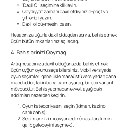
‘Daxil Ol’ seçiminə klikləyin.
Qeydiyyat zamanı daxil etdiyiniz e-poçt və
şifrənizi yazın.
Daxil ol düyməsini basın.
Hesabınıza uğurla daxil olduqdan sonra, bahis etmək
üçün bütün imkanlarınız açılacaq.
4. Bahislərinizi Qoymaq
Artıq hesabınıza daxil olduğunuzda, bahis etmək
üçün uyğun oyunu seçə bilərsiniz. Mobil versiyada
oyun seçimləri genellikle masaüstü versiyadan daha
məhduddur, lakin buna baxmayaraq, bir çox variant
mövcuddur. Bahis yapmadan əvvəl, aşağıdakı
addımları nəzərdən keçirin:
Oyun kateqoriyasını seçin (idman, kazino,
canlı bahis).
Seçimlərinizi müəyyən edin (məsələn, kimin
qalib gələcəyini seçmək).