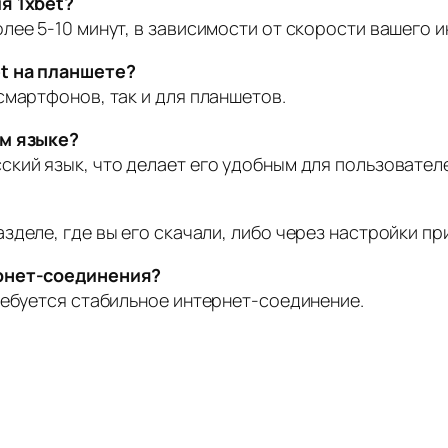
я 1xbet?
лее 5-10 минут, в зависимости от скорости вашего и
et на планшете?
смартфонов, так и для планшетов.
ом языке?
кий язык, что делает его удобным для пользовател
зделе, где вы его скачали, либо через настройки пр
ернет-соединения?
ребуется стабильное интернет-соединение.