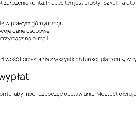
założenie konta. Proces ten jest prosty i szybki, a oto 
y się w prawym górnym rogu.
 swoje dane osobowe.
 otrzymasz na e-mail.
liwość korzystania z wszystkich funkcji platformy, w 
wypłat
o konta, aby móc rozpocząć obstawianie. Mostbet oferu