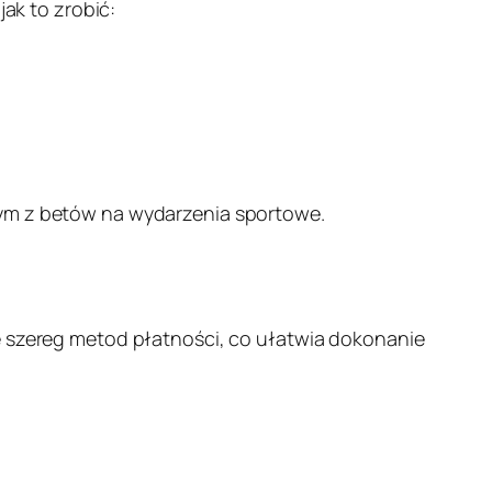
jak to zrobić:
tym z betów na wydarzenia sportowe.
je szereg metod płatności, co ułatwia dokonanie