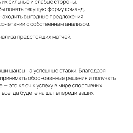
 их сильные и слабые стороны.
бы понять текущую форму команд.
находить выгодные предложения.
 сочетании с собственным анализом.
анализа предстоящих матчей.
аши шансы на успешные ставки. Благодаря
 принимать обоснованные решения и получать
 — это ключ к успеху в мире спортивных
ы всегда будете на шаг впереди ваших