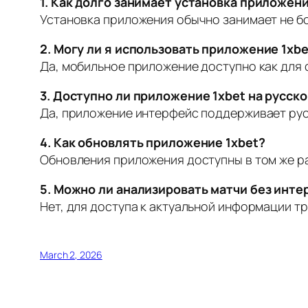
1. Как долго занимает установка приложени
Установка приложения обычно занимает не бо
2. Могу ли я использовать приложение 1xb
Да, мобильное приложение доступно как для 
3. Доступно ли приложение 1xbet на русск
Да, приложение интерфейс поддерживает русс
4. Как обновлять приложение 1xbet?
Обновления приложения доступны в том же ра
5. Можно ли анализировать матчи без инт
Нет, для доступа к актуальной информации т
March 2, 2026