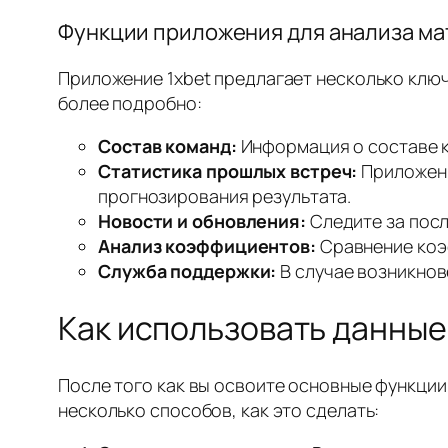
Функции приложения для анализа ма
Приложение 1xbet предлагает несколько клю
более подробно:
Состав команд:
Информация о составе ко
Статистика прошлых встреч:
Приложени
прогнозирования результата.
Новости и обновления:
Следите за посл
Анализ коэффициентов:
Сравнение коэ
Служба поддержки:
В случае возникнов
Как использовать данные
После того как вы освоите основные функции
несколько способов, как это сделать: