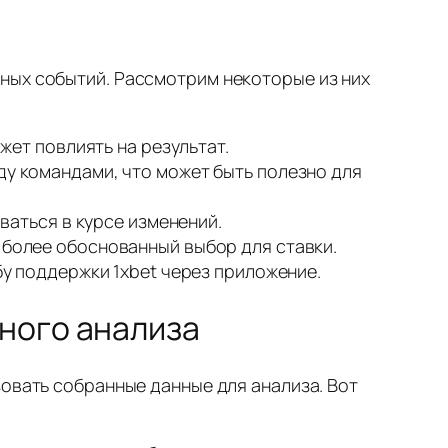
ных событий. Рассмотрим некоторые из них
ет повлиять на результат.
у командами, что может быть полезно для
ваться в курсе изменений.
более обоснованный выбор для ставки.
у поддержки 1xbet через приложение.
ного анализа
зовать собранные данные для анализа. Вот