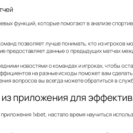
тчей
чевых функций, которые помогают в анализе спортив
манд позволяет лучше понимать, кто из игроков мож
е предоставляет данные о предыдущих матчах межд
едними новостями о командах и игроках, чтобы оста
ффициентов на разные исходы поможет вам сделать 
ения вопросов вы всегда можете обратиться в служб
 из приложения для эффектив
 приложения 1xbet, настало время научиться исполь