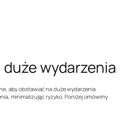
a duże wydarzenia
ine, aby obstawiać na duże wydarzenia
enia, minimalizując ryzyko. Poniżej omówimy