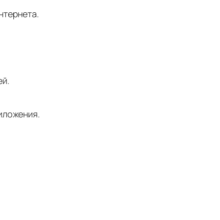
нтернета.
ей.
иложения.