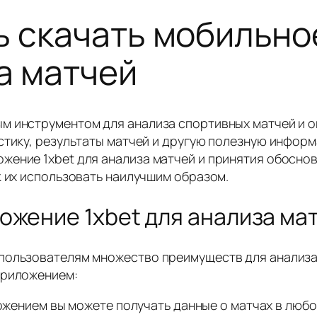
ь скачать мобильн
а матчей
м инструментом для анализа спортивных матчей и о
стику, результаты матчей и другую полезную информ
ение 1xbet для анализа матчей и принятия обоснова
к их использовать наилучшим образом.
ожение 1xbet для анализа ма
пользователям множество преимуществ для анализа
приложением:
жением вы можете получать данные о матчах в любое