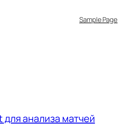
Sample Page
t для анализа матчей