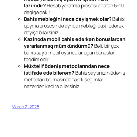
lazımdır?
Hesab yaratma prosesi adətən 5-10
dəqiqə çəkir.
Bahis məbləğini necə dəyişmək olar?
Bahis
qoyma prosesində ayrıca məbləği daxil edərək
dəyişə bilərsiniz.
Kazinoda mobil bahis edərkən bonuslardan
yararlanmaq mümkündürmü?
Bəli, bir çox
bahis saytı mobil oyuncular üçün bonuslar
təqdim edir.
Müxtəlif ödəniş metodlarından necə
istifadə edə bilərəm?
Bahis saytınızın ödəniş
metodları bölməsində fərqli seçimləri
nəzərdən keçirə bilərsiniz.
March 2, 2026