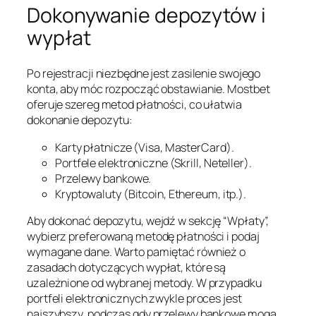
Dokonywanie depozytów i
wypłat
Po rejestracji niezbędne jest zasilenie swojego
konta, aby móc rozpocząć obstawianie. Mostbet
oferuje szereg metod płatności, co ułatwia
dokonanie depozytu:
Karty płatnicze (Visa, MasterCard).
Portfele elektroniczne (Skrill, Neteller).
Przelewy bankowe.
Kryptowaluty (Bitcoin, Ethereum, itp.).
Aby dokonać depozytu, wejdź w sekcję “Wpłaty”,
wybierz preferowaną metodę płatności i podaj
wymagane dane. Warto pamiętać również o
zasadach dotyczących wypłat, które są
uzależnione od wybranej metody. W przypadku
portfeli elektronicznych zwykle proces jest
najszybszy, podczas gdy przelewy bankowe mogą