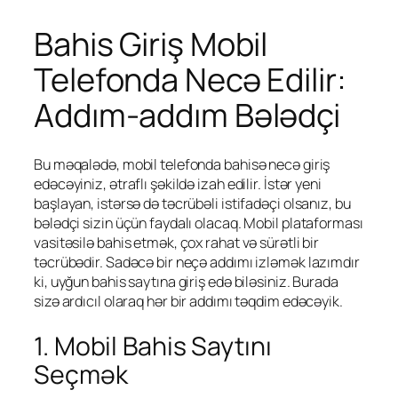
Bahis Giriş Mobil
Telefonda Necə Edilir:
Addım-addım Bələdçi
Bu məqalədə, mobil telefonda bahisə necə giriş
edəcəyiniz, ətraflı şəkildə izah edilir. İstər yeni
başlayan, istərsə də təcrübəli istifadəçi olsanız, bu
bələdçi sizin üçün faydalı olacaq. Mobil plataforması
vasitəsilə bahis etmək, çox rahat və sürətli bir
təcrübədir. Sadəcə bir neçə addımı izləmək lazımdır
ki, uyğun bahis saytına giriş edə biləsiniz. Burada
sizə ardıcıl olaraq hər bir addımı təqdim edəcəyik.
1. Mobil Bahis Saytını
Seçmək