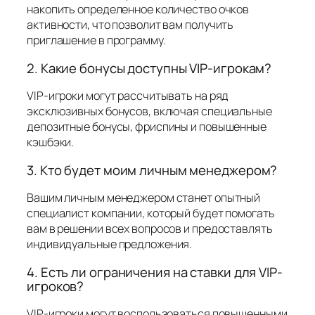
накопить определенное количество очков
активности, что позволит вам получить
приглашение в программу.
2. Какие бонусы доступны VIP-игрокам?
VIP-игроки могут рассчитывать на ряд
эксклюзивных бонусов, включая специальные
депозитные бонусы, фриспины и повышенные
кэшбэки.
3. Кто будет моим личным менеджером?
Вашим личным менеджером станет опытный
специалист компании, который будет помогать
вам в решении всех вопросов и предоставлять
индивидуальные предложения.
4. Есть ли ограничения на ставки для VIP-
игроков?
VIP-игроки могут воспользоваться повышенными