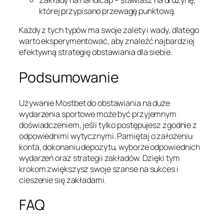
Zakłady na handicap – stawiasz na drużynę,
której przypisano przewagę punktową.
Każdy z tych typów ma swoje zalety i wady, dlatego
warto eksperymentować, aby znaleźć najbardziej
efektywną strategię obstawiania dla siebie.
Podsumowanie
Używanie Mostbet do obstawiania na duże
wydarzenia sportowe może być przyjemnym
doświadczeniem, jeśli tylko postępujesz zgodnie z
odpowiednimi wytycznymi. Pamiętaj o założeniu
konta, dokonaniu depozytu, wyborze odpowiednich
wydarzeń oraz strategii zakładów. Dzięki tym
krokom zwiększysz swoje szanse na sukces i
cieszenie się zakładami.
FAQ