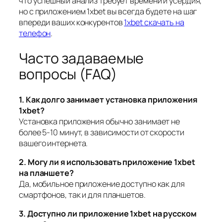
что успешный анализ требует времени и усердия,
но с приложением 1xbet вы всегда будете на шаг
впереди ваших конкурентов
1xbet скачать на
телефон
.
Часто задаваемые
вопросы (FAQ)
1. Как долго занимает установка приложения
1xbet?
Установка приложения обычно занимает не
более 5-10 минут, в зависимости от скорости
вашего интернета.
2. Могу ли я использовать приложение 1xbet
на планшете?
Да, мобильное приложение доступно как для
смартфонов, так и для планшетов.
3. Доступно ли приложение 1xbet на русском