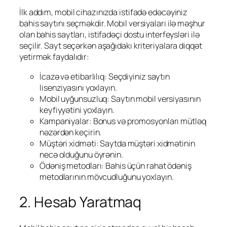
İlk addım, mobil cihazınızda istifadə edəcəyiniz
bahis saytını seçməkdir. Mobil versiyaları ilə məşhur
olan bahis saytları, istifadəçi dostu interfeysləri ilə
seçilir. Sayt seçərkən aşağıdakı kriteriyalara diqqət
yetirmək faydalıdır:
İcazə və etibarlılıq: Seçdiyiniz saytın
lisenziyasını yoxlayın.
Mobil uyğunsuzluq: Saytın mobil versiyasının
keyfiyyətini yoxlayın.
Kampaniyalar: Bonus və promosyonları mütləq
nəzərdən keçirin.
Müştəri xidməti: Saytda müştəri xidmətinin
necə olduğunu öyrənin.
Ödəniş metodları: Bahis üçün rahat ödəniş
metodlarının mövcudluğunu yoxlayın.
2. Hesab Yaratmaq