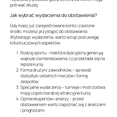
potrwać dłużej.
Jak wybrać wydarzenia do obstawienia?
Gdy masz już zarejestrowane konto i zasilone
środki, możesz przystąpić do obstawiania.
Wybierając wydarzenia, warto wziąć pod uwagę
kilka kluczowych aspektów:
Rodzaj sportu – niektóre dyscypliny generują
większe zainteresowanie, co przekłada się na
lepsze kursy.
Forma drużyn/ zawodników – sprawdź
statystyki ostatnich meczów i formę
zespołów.
Specjalne wydarzenia – turnieje i mistrzostwa
mają często bardziej atrakcyjne kursy.
Opinie ekspertów i analizy – przed
obstawieniem warto zapoznać się z analizami
i prognozami.