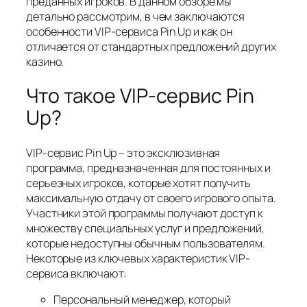
преданных игроков. В данном обзоре мы
детально рассмотрим, в чем заключаются
особенности VIP-сервиса Pin Up и как он
отличается от стандартных предложений других
казино.
Что такое VIP-сервис Pin
Up?
VIP-сервис Pin Up – это эксклюзивная
программа, предназначенная для постоянных и
серьезных игроков, которые хотят получить
максимальную отдачу от своего игрового опыта.
Участники этой программы получают доступ к
множеству специальных услуг и предложений,
которые недоступны обычным пользователям.
Некоторые из ключевых характеристик VIP-
сервиса включают:
Персональный менеджер, который