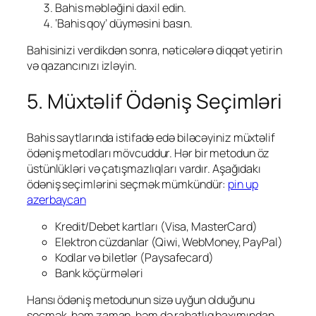
Bahis məbləğini daxil edin.
‘Bahis qoy’ düyməsini basın.
Bahisinizi verdikdən sonra, nəticələrə diqqət yetirin
və qazancınızı izləyin.
5. Müxtəlif Ödəniş Seçimləri
Bahis saytlarında istifadə edə biləcəyiniz müxtəlif
ödəniş metodları mövcuddur. Hər bir metodun öz
üstünlükləri və çatışmazlıqları vardır. Aşağıdakı
ödəniş seçimlərini seçmək mümkündür:
pin up
azerbaycan
Kredit/Debet kartları (Visa, MasterCard)
Elektron cüzdanlar (Qiwi, WebMoney, PayPal)
Kodlar və biletlər (Paysafecard)
Bank köçürmələri
Hansı ödəniş metodunun sizə uyğun olduğunu
seçmək, həm zaman, həm də rahatlıq baxımından