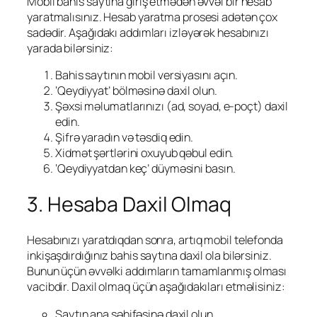
Mobil bahis saytına giriş etmədən əvvəl bir hesab
yaratmalısınız. Hesab yaratma prosesi adətən çox
sadədir. Aşağıdakı addımları izləyərək hesabınızı
yarada bilərsiniz:
Bahis saytının mobil versiyasını açın.
‘Qeydiyyat’ bölməsinə daxil olun.
Şəxsi məlumatlarınızı (ad, soyad, e-poçt) daxil
edin.
Şifrə yaradın və təsdiq edin.
Xidmət şərtlərini oxuyub qəbul edin.
‘Qeydiyyatdan keç’ düyməsini basın.
3. Hesaba Daxil Olmaq
Hesabınızı yaratdıqdan sonra, artıq mobil telefonda
inkişaşdırdığınız bahis saytına daxil ola bilərsiniz.
Bunun üçün əvvəlki addımların tamamlanmış olması
vacibdir. Daxil olmaq üçün aşağıdakıları etməlisiniz:
Saytın ana səhifəsinə daxil olun.