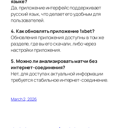
языке?
Да, приложение интерфейс поддерживает
русский язык, что делает его удобным для
пользователей.
4. Как обновлять приложение 1xbet?
Обновления приложения доступны в том же
разделе, где вы его скачали, либо через
настройки приложения.
5. Можно ли анализировать матчи без
интернет-соединения?
Нет, для доступа к актуальной информации
требуется стабильное интернет-соединение.
March 2, 2026