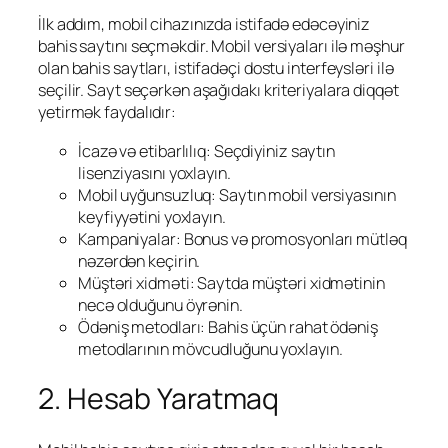
İlk addım, mobil cihazınızda istifadə edəcəyiniz
bahis saytını seçməkdir. Mobil versiyaları ilə məşhur
olan bahis saytları, istifadəçi dostu interfeysləri ilə
seçilir. Sayt seçərkən aşağıdakı kriteriyalara diqqət
yetirmək faydalıdır:
İcazə və etibarlılıq: Seçdiyiniz saytın
lisenziyasını yoxlayın.
Mobil uyğunsuzluq: Saytın mobil versiyasının
keyfiyyətini yoxlayın.
Kampaniyalar: Bonus və promosyonları mütləq
nəzərdən keçirin.
Müştəri xidməti: Saytda müştəri xidmətinin
necə olduğunu öyrənin.
Ödəniş metodları: Bahis üçün rahat ödəniş
metodlarının mövcudluğunu yoxlayın.
2. Hesab Yaratmaq