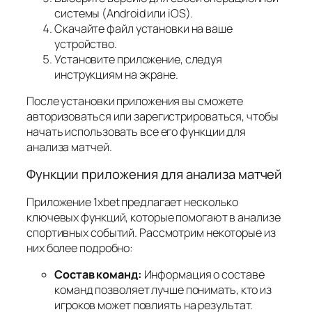
системы (Android или iOS).
Скачайте файл установки на ваше
устройство.
Установите приложение, следуя
инструкциям на экране.
После установки приложения вы сможете
авторизоваться или зарегистрироваться, чтобы
начать использовать все его функции для
анализа матчей.
Функции приложения для анализа матчей
Приложение 1xbet предлагает несколько
ключевых функций, которые помогают в анализе
спортивных событий. Рассмотрим некоторые из
них более подробно:
Состав команд:
Информация о составе
команд позволяет лучше понимать, кто из
игроков может повлиять на результат.