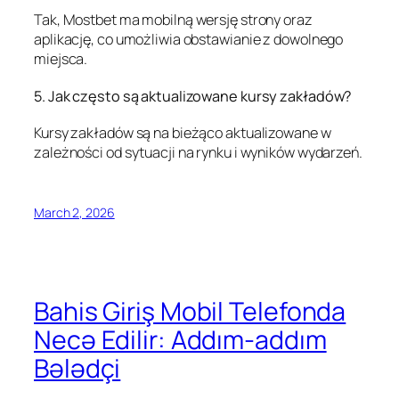
Tak, Mostbet ma mobilną wersję strony oraz
aplikację, co umożliwia obstawianie z dowolnego
miejsca.
5. Jak często są aktualizowane kursy zakładów?
Kursy zakładów są na bieżąco aktualizowane w
zależności od sytuacji na rynku i wyników wydarzeń.
March 2, 2026
Bahis Giriş Mobil Telefonda
Necə Edilir: Addım-addım
Bələdçi