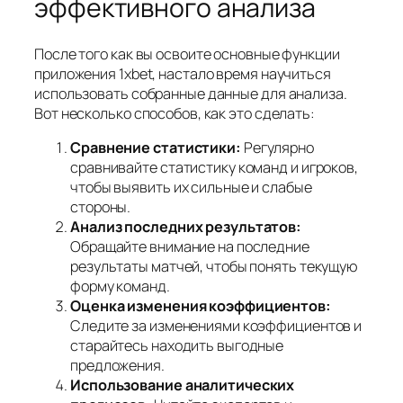
эффективного анализа
После того как вы освоите основные функции
приложения 1xbet, настало время научиться
использовать собранные данные для анализа.
Вот несколько способов, как это сделать:
Сравнение статистики:
Регулярно
сравнивайте статистику команд и игроков,
чтобы выявить их сильные и слабые
стороны.
Анализ последних результатов:
Обращайте внимание на последние
результаты матчей, чтобы понять текущую
форму команд.
Оценка изменения коэффициентов:
Следите за изменениями коэффициентов и
старайтесь находить выгодные
предложения.
Использование аналитических