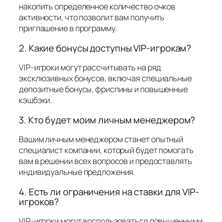
накопить определенное количество очков
активности, что позволит вам получить
приглашение в программу.
2. Какие бонусы доступны VIP-игрокам?
VIP-игроки могут рассчитывать на ряд
эксклюзивных бонусов, включая специальные
депозитные бонусы, фриспины и повышенные
кэшбэки.
3. Кто будет моим личным менеджером?
Вашим личным менеджером станет опытный
специалист компании, который будет помогать
вам в решении всех вопросов и предоставлять
индивидуальные предложения.
4. Есть ли ограничения на ставки для VIP-
игроков?
VIP-игроки могут воспользоваться повышенными