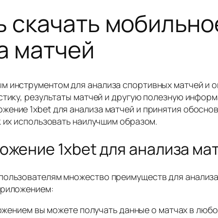
ь скачать мобильн
а матчей
м инструментом для анализа спортивных матчей и о
стику, результаты матчей и другую полезную информ
ение 1xbet для анализа матчей и принятия обоснова
к их использовать наилучшим образом.
ожение 1xbet для анализа ма
пользователям множество преимуществ для анализа
приложением:
жением вы можете получать данные о матчах в любое