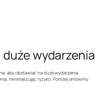
a duże wydarzenia
ine, aby obstawiać na duże wydarzenia
enia, minimalizując ryzyko. Poniżej omówimy