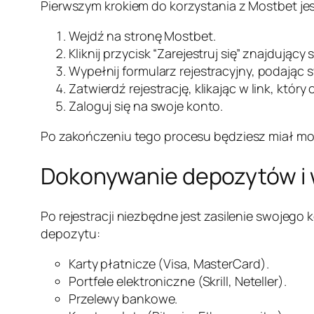
Pierwszym krokiem do korzystania z Mostbet jest 
Wejdź na stronę Mostbet.
Kliknij przycisk “Zarejestruj się” znajdując
Wypełnij formularz rejestracyjny, podając
Zatwierdź rejestrację, klikając w link, który
Zaloguj się na swoje konto.
Po zakończeniu tego procesu będziesz miał moż
Dokonywanie depozytów i 
Po rejestracji niezbędne jest zasilenie swojeg
depozytu:
Karty płatnicze (Visa, MasterCard).
Portfele elektroniczne (Skrill, Neteller).
Przelewy bankowe.