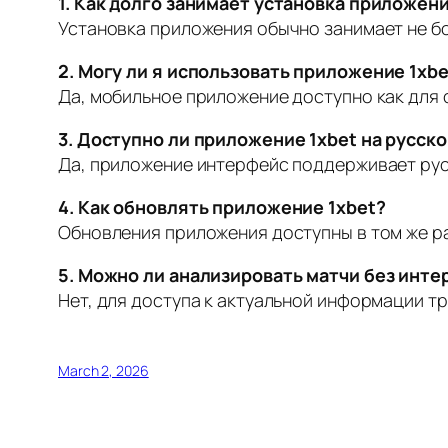
1. Как долго занимает установка приложени
Установка приложения обычно занимает не бо
2. Могу ли я использовать приложение 1xb
Да, мобильное приложение доступно как для 
3. Доступно ли приложение 1xbet на русск
Да, приложение интерфейс поддерживает русс
4. Как обновлять приложение 1xbet?
Обновления приложения доступны в том же ра
5. Можно ли анализировать матчи без инт
Нет, для доступа к актуальной информации т
March 2, 2026