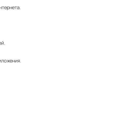
нтернета.
ей.
иложения.