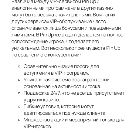
Различия между VIP-сервисом Pin Up и
аналогичными программами в других казино
могут быть весьма значительными. Во многих
других сервисах VIP-обслуживание часто
ограничивается лишь бонусами и повышенными
лимитами. В Pin Up же акцент делается на полное
сопровождение игрока, что делает его
уникальным. Вот несколько преимуществ Pin Up
по сравнению с конкурентами:
Сравнительно низкие пороги для
вступления в VIP-программу.
Уникальная система вознаграждений,
основанная на активности игрока.
Поддержка 24/7, что не всегда присутствует
у других казино.
Гибкие условия, которые могут
адаптироваться под нужды клиента.
Множество акций и мероприятий только для
VIP-игроков.