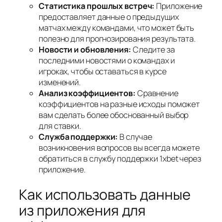
Статистика прошлых встреч:
Приложение
предоставляет данные о предыдущих
матчах между командами, что может быть
полезно для прогнозирования результата.
Новости и обновления:
Следите за
последними новостями о командах и
игроках, чтобы оставаться в курсе
изменений.
Анализ коэффициентов:
Сравнение
коэффициентов на разные исходы поможет
вам сделать более обоснованный выбор
для ставки.
Служба поддержки:
В случае
возникновения вопросов вы всегда можете
обратиться в службу поддержки 1xbet через
приложение.
Как использовать данные
из приложения для