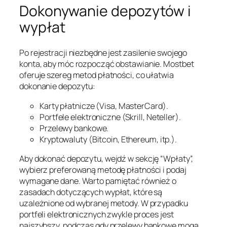
Dokonywanie depozytów i
wypłat
Po rejestracji niezbędne jest zasilenie swojego
konta, aby móc rozpocząć obstawianie. Mostbet
oferuje szereg metod płatności, co ułatwia
dokonanie depozytu:
Karty płatnicze (Visa, MasterCard).
Portfele elektroniczne (Skrill, Neteller).
Przelewy bankowe.
Kryptowaluty (Bitcoin, Ethereum, itp.).
Aby dokonać depozytu, wejdź w sekcję “Wpłaty”,
wybierz preferowaną metodę płatności i podaj
wymagane dane. Warto pamiętać również o
zasadach dotyczących wypłat, które są
uzależnione od wybranej metody. W przypadku
portfeli elektronicznych zwykle proces jest
najszybszy, podczas gdy przelewy bankowe mogą