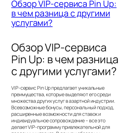
Обзор VIP-сервиса Pin Up:
в чем разница с другими
услугами?
Обзор VIP-сервиса
Pin Up: в чем разница
с другими услугами?
VIP-сервис Pin Up предлагает уникальные
преимущества, которые выделяют его среди
множества других услуг в азартной индустрии.
Всевозможные бонусы, персональный подход,
расширенные возможности для ставок и
индивидуальное сопровождение – все это
делает VIP-программу привлекательной для