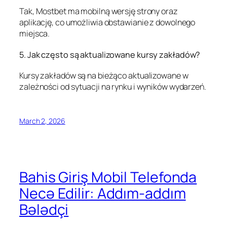
Tak, Mostbet ma mobilną wersję strony oraz
aplikację, co umożliwia obstawianie z dowolnego
miejsca.
5. Jak często są aktualizowane kursy zakładów?
Kursy zakładów są na bieżąco aktualizowane w
zależności od sytuacji na rynku i wyników wydarzeń.
March 2, 2026
Bahis Giriş Mobil Telefonda
Necə Edilir: Addım-addım
Bələdçi