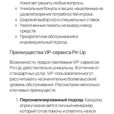
помогает решать любые вопросы.
Уникальные бонусы и акции, нацеленные на
удовлетворение потребностей игрока.
Широкий выбор игр и специальных ставок.
Увеличенные лимиты на вывод и ввод
средств.
Приоритетное обслуживание и
индивидуальный подход.
Преимущества VIP-сервиса Pin Up
Возможности, предоставляемые VIP-сервисом
Pin Up, действительно уникальны. В отличие от
стандартных услуг, VIP-пользователи могут
рассчитывать на значительно более высокий
уровень обслуживания. Рассмотрим несколько
ключевых преимуществ:
Персонализированный подход:
Каждому
игроку назначается личный менеджер,
который готов помочь и ответить на все