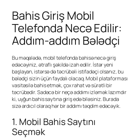
Bahis Giriş Mobil
Telefonda Necə Edilir:
Addım-addım Bələdçi
Bu məqalədə, mobil telefonda bahisə necə giriş
edəcəyiniz, ətraflı şəkildə izah edilir. İstər yeni
başlayan, istərsə də təcrübəli istifadəçi olsanız, bu
bələdçi sizin üçün faydalı olacaq. Mobil plataforması
vasitəsilə bahis etmək, çox rahat və sürətli bir
təcrübədir. Sadəcə bir neçə addımı izləmək lazımdır
ki, uyğun bahis saytına giriş edə biləsiniz. Burada
sizə ardıcıl olaraq hər bir addımı təqdim edəcəyik.
1. Mobil Bahis Saytını
Seçmək