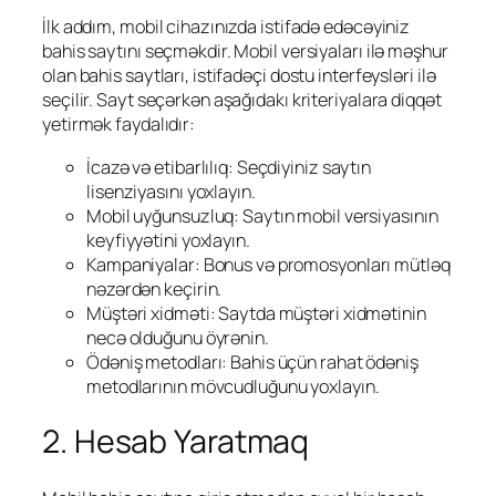
İlk addım, mobil cihazınızda istifadə edəcəyiniz
bahis saytını seçməkdir. Mobil versiyaları ilə məşhur
olan bahis saytları, istifadəçi dostu interfeysləri ilə
seçilir. Sayt seçərkən aşağıdakı kriteriyalara diqqət
yetirmək faydalıdır:
İcazə və etibarlılıq: Seçdiyiniz saytın
lisenziyasını yoxlayın.
Mobil uyğunsuzluq: Saytın mobil versiyasının
keyfiyyətini yoxlayın.
Kampaniyalar: Bonus və promosyonları mütləq
nəzərdən keçirin.
Müştəri xidməti: Saytda müştəri xidmətinin
necə olduğunu öyrənin.
Ödəniş metodları: Bahis üçün rahat ödəniş
metodlarının mövcudluğunu yoxlayın.
2. Hesab Yaratmaq