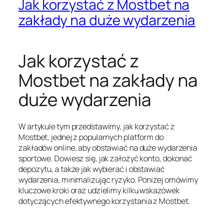
Jak korzystać z Mostbet na
zakłady na duże wydarzenia
Jak korzystać z
Mostbet na zakłady na
duże wydarzenia
W artykule tym przedstawimy, jak korzystać z
Mostbet, jednej z popularnych platform do
zakładów online, aby obstawiać na duże wydarzenia
sportowe. Dowiesz się, jak założyć konto, dokonać
depozytu, a także jak wybierać i obstawiać
wydarzenia, minimalizując ryzyko. Poniżej omówimy
kluczowe kroki oraz udzielimy kilku wskazówek
dotyczących efektywnego korzystania z Mostbet.