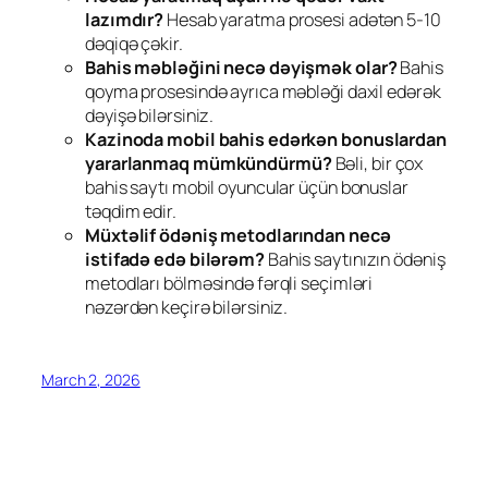
lazımdır?
Hesab yaratma prosesi adətən 5-10
dəqiqə çəkir.
Bahis məbləğini necə dəyişmək olar?
Bahis
qoyma prosesində ayrıca məbləği daxil edərək
dəyişə bilərsiniz.
Kazinoda mobil bahis edərkən bonuslardan
yararlanmaq mümkündürmü?
Bəli, bir çox
bahis saytı mobil oyuncular üçün bonuslar
təqdim edir.
Müxtəlif ödəniş metodlarından necə
istifadə edə bilərəm?
Bahis saytınızın ödəniş
metodları bölməsində fərqli seçimləri
nəzərdən keçirə bilərsiniz.
March 2, 2026