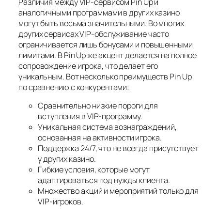
Различия между VIP-сервисом Pin Up и
аналогичными программами в других казино
могут быть весьма значительными. Во многих
других сервисах VIP-обслуживание часто
ограничивается лишь бонусами и повышенными
лимитами. В Pin Up же акцент делается на полное
сопровождение игрока, что делает его
уникальным. Вот несколько преимуществ Pin Up
по сравнению с конкурентами:
Сравнительно низкие пороги для
вступления в VIP-программу.
Уникальная система вознаграждений,
основанная на активности игрока.
Поддержка 24/7, что не всегда присутствует
у других казино.
Гибкие условия, которые могут
адаптироваться под нужды клиента.
Множество акций и мероприятий только для
VIP-игроков.