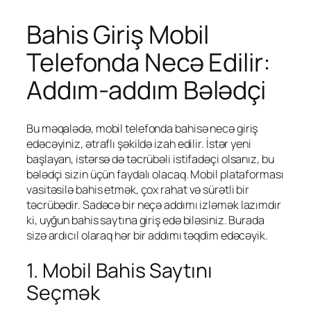
Bahis Giriş Mobil
Telefonda Necə Edilir:
Addım-addım Bələdçi
Bu məqalədə, mobil telefonda bahisə necə giriş
edəcəyiniz, ətraflı şəkildə izah edilir. İstər yeni
başlayan, istərsə də təcrübəli istifadəçi olsanız, bu
bələdçi sizin üçün faydalı olacaq. Mobil plataforması
vasitəsilə bahis etmək, çox rahat və sürətli bir
təcrübədir. Sadəcə bir neçə addımı izləmək lazımdır
ki, uyğun bahis saytına giriş edə biləsiniz. Burada
sizə ardıcıl olaraq hər bir addımı təqdim edəcəyik.
1. Mobil Bahis Saytını
Seçmək