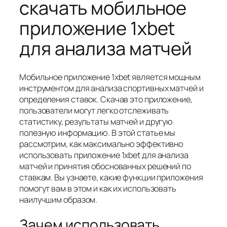
скачать мобильное
приложение 1xbet
для анализа матчей
Мобильное приложение 1xbet является мощным
инструментом для анализа спортивных матчей и
определения ставок. Скачав это приложение,
пользователи могут легко отслеживать
статистику, результаты матчей и другую
полезную информацию. В этой статье мы
рассмотрим, как максимально эффективно
использовать приложение 1xbet для анализа
матчей и принятия обоснованных решений по
ставкам. Вы узнаете, какие функции приложения
помогут вам в этом и как их использовать
наилучшим образом.
Зачем использовать