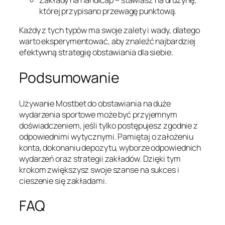
Zakłady na handicap – stawiasz na drużynę,
której przypisano przewagę punktową.
Każdy z tych typów ma swoje zalety i wady, dlatego
warto eksperymentować, aby znaleźć najbardziej
efektywną strategię obstawiania dla siebie.
Podsumowanie
Używanie Mostbet do obstawiania na duże
wydarzenia sportowe może być przyjemnym
doświadczeniem, jeśli tylko postępujesz zgodnie z
odpowiednimi wytycznymi. Pamiętaj o założeniu
konta, dokonaniu depozytu, wyborze odpowiednich
wydarzeń oraz strategii zakładów. Dzięki tym
krokom zwiększysz swoje szanse na sukces i
cieszenie się zakładami.
FAQ