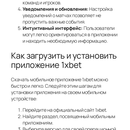
команд и игроков.
Уведомления и обновления:
Настройка
уведомлений о матчах позволяет не
пропустить важные события.
Интуитивный интерфейс:
Пользователи
могут легко ориентироваться в приложении
и находить необходимую информацию.
Как загрузить и установить
приложение 1xbet
Скачать мобильное приложение 1xbet можно
быстро и легко. Следуйте этим шагам для
установки приложения на своем мобильном
устройстве:
Перейдите на официальный сайт 1xbet.
Найдите раздел, посвященный мобильным
приложениям.
Выберите версию для своей операционной