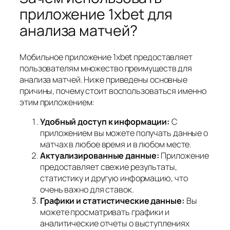
приложение 1xbet для
анализа матчей?
Мобильное приложение 1xbet предоставляет
пользователям множество преимуществ для
анализа матчей. Ниже приведены основные
причины, почему стоит воспользоваться именно
этим приложением:
Удобный доступ к информации:
С
приложением вы можете получать данные о
матчах в любое время и в любом месте.
Актуализированные данные:
Приложение
предоставляет свежие результаты,
статистику и другую информацию, что
очень важно для ставок.
Графики и статистические данные:
Вы
можете просматривать графики и
аналитические отчеты о выступлениях