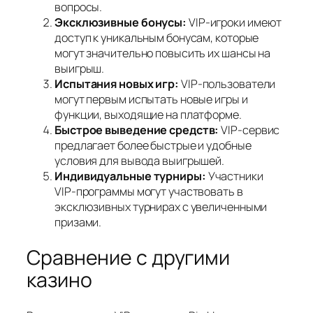
вопросы.
Эксклюзивные бонусы:
VIP-игроки имеют
доступ к уникальным бонусам, которые
могут значительно повысить их шансы на
выигрыш.
Испытания новых игр:
VIP-пользователи
могут первым испытать новые игры и
функции, выходящие на платформе.
Быстрое выведение средств:
VIP-сервис
предлагает более быстрые и удобные
условия для вывода выигрышей.
Индивидуальные турниры:
Участники
VIP-программы могут участвовать в
эксклюзивных турнирах с увеличенными
призами.
Сравнение с другими
казино