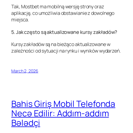
Tak, Mostbet ma mobilną wersję strony oraz
aplikację, co umożliwia obstawianie z dowolnego
miejsca.
5. Jak często są aktualizowane kursy zakładów?
Kursy zakładów są na bieżąco aktualizowane w
zależności od sytuacji na rynku i wyników wydarzeń.
March 2, 2026
Bahis Giriş Mobil Telefonda
Necə Edilir: Addım-addım
Bələdçi