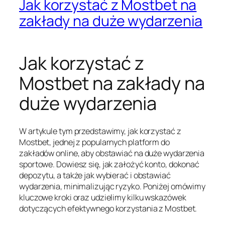
Jak korzystać z Mostbet na
zakłady na duże wydarzenia
Jak korzystać z
Mostbet na zakłady na
duże wydarzenia
W artykule tym przedstawimy, jak korzystać z
Mostbet, jednej z popularnych platform do
zakładów online, aby obstawiać na duże wydarzenia
sportowe. Dowiesz się, jak założyć konto, dokonać
depozytu, a także jak wybierać i obstawiać
wydarzenia, minimalizując ryzyko. Poniżej omówimy
kluczowe kroki oraz udzielimy kilku wskazówek
dotyczących efektywnego korzystania z Mostbet.