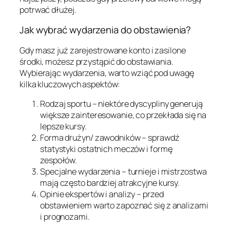
potrwać dłużej.
Jak wybrać wydarzenia do obstawienia?
Gdy masz już zarejestrowane konto i zasilone
środki, możesz przystąpić do obstawiania.
Wybierając wydarzenia, warto wziąć pod uwagę
kilka kluczowych aspektów:
Rodzaj sportu – niektóre dyscypliny generują
większe zainteresowanie, co przekłada się na
lepsze kursy.
Forma drużyn/ zawodników – sprawdź
statystyki ostatnich meczów i formę
zespołów.
Specjalne wydarzenia – turnieje i mistrzostwa
mają często bardziej atrakcyjne kursy.
Opinie ekspertów i analizy – przed
obstawieniem warto zapoznać się z analizami
i prognozami.