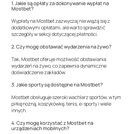
1. Jakie są opłaty za dokonywanie wypłat na
Mostbet?
Wypłaty na Mostbet zazwyczaj nie wiążą się z
dodatkowymi opłatami, ale warto sprawdzić
szczegóły w sekcji dotyczącej płatności.
2. Czy mogę obstawiać wydarzenia na żywo?
Tak, Mostbet oferuje możliwość obstawiania
wydarzeń na żywo, co zapewnia dynamiczne
doświadczenie zakładów.
3. Jakie sporty są dostępne na Mostbet?
Mostbet obsługuje szeroki wachlarz sportów, w tym
piłkę nożną, koszykówkę, tenis, e-sporty i wiele
innych.
4. Czy mogę korzystać z Mostbet na
urządzeniach mobilnych?