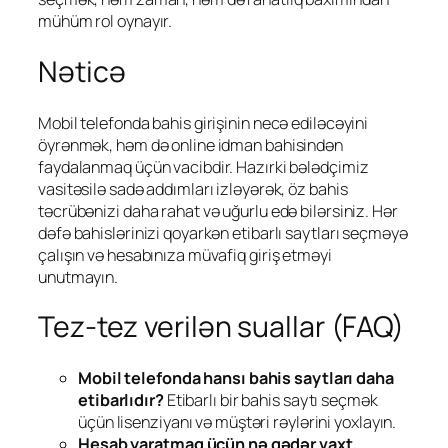
mühüm rol oynayır.
Nəticə
Mobil telefonda bahis girişinin necə ediləcəyini
öyrənmək, həm də online idman bahisindən
faydalanmaq üçün vacibdir. Hazırki bələdçimiz
vasitəsilə sadə addımları izləyərək, öz bahis
təcrübənizi daha rahat və uğurlu edə bilərsiniz. Hər
dəfə bahislərinizi qoyarkən etibarlı saytları seçməyə
çalışın və hesabınıza müvafiq giriş etməyi
unutmayın.
Tez-tez verilən suallar (FAQ)
Mobil telefonda hansı bahis saytları daha
etibarlıdır?
Etibarlı bir bahis saytı seçmək
üçün lisenziyanı və müştəri rəylərini yoxlayın.
Hesab yaratmaq üçün nə qədər vaxt