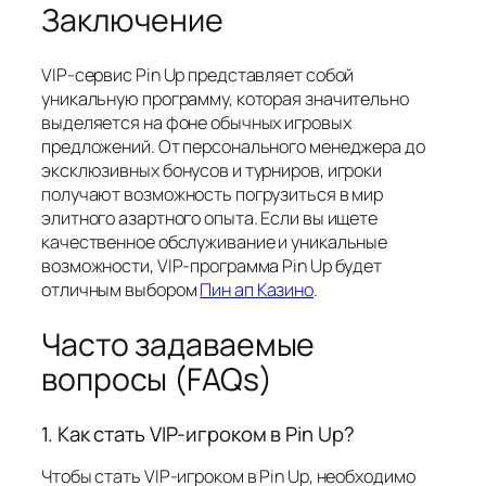
Заключение
VIP-сервис Pin Up представляет собой
уникальную программу, которая значительно
выделяется на фоне обычных игровых
предложений. От персонального менеджера до
эксклюзивных бонусов и турниров, игроки
получают возможность погрузиться в мир
элитного азартного опыта. Если вы ищете
качественное обслуживание и уникальные
возможности, VIP-программа Pin Up будет
отличным выбором
Пин ап Казино
.
Часто задаваемые
вопросы (FAQs)
1. Как стать VIP-игроком в Pin Up?
Чтобы стать VIP-игроком в Pin Up, необходимо