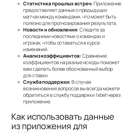
Статистика прошлых встреч:
Приложение
предоставляет данные о предыдущих
матчах между командами, что может быть
полезно для прогнозирования результата.
Новости и обновления:
Следите за
последними новостями о командах и
игроках, чтобы оставаться в курсе
изменений.
Анализ коэффициентов:
Сравнение
коэффициентов на разные исходы поможет
вам сделать более обоснованный выбор
для ставки.
Служба поддержки:
В случае
возникновения вопросов вы всегда можете
обратиться в службу поддержки 1xbet через
приложение.
Как использовать данные
из приложения для