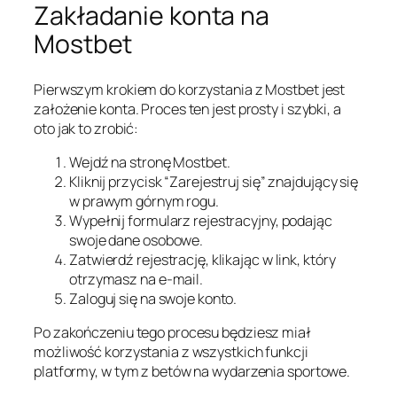
Zakładanie konta na
Mostbet
Pierwszym krokiem do korzystania z Mostbet jest
założenie konta. Proces ten jest prosty i szybki, a
oto jak to zrobić:
Wejdź na stronę Mostbet.
Kliknij przycisk “Zarejestruj się” znajdujący się
w prawym górnym rogu.
Wypełnij formularz rejestracyjny, podając
swoje dane osobowe.
Zatwierdź rejestrację, klikając w link, który
otrzymasz na e-mail.
Zaloguj się na swoje konto.
Po zakończeniu tego procesu będziesz miał
możliwość korzystania z wszystkich funkcji
platformy, w tym z betów na wydarzenia sportowe.