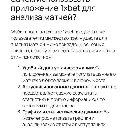
приложение 1xbet для
анализа матчей?
Мобильное приложение 1xbet предоставляет
пользователям множество преимуществ для
анализа матчей. Ниже приведены основные
причины, почему стоит воспользоваться именно
этим приложением:
Удобный доступ к информации:
С
приложением вы можете получать данные о
матчах в любое время и в любом месте.
Актуализированные данные:
Приложение
предоставляет свежие результаты,
статистику и другую информацию, что
очень важно для ставок.
Графики и статистические данные:
Вы
можете просматривать графики и
аналитические отчеты о выступлениях