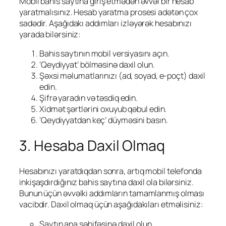
Mobil bahis saytına giriş etmədən əvvəl bir hesab
yaratmalısınız. Hesab yaratma prosesi adətən çox
sadədir. Aşağıdakı addımları izləyərək hesabınızı
yarada bilərsiniz:
Bahis saytının mobil versiyasını açın.
‘Qeydiyyat’ bölməsinə daxil olun.
Şəxsi məlumatlarınızı (ad, soyad, e-poçt) daxil
edin.
Şifrə yaradın və təsdiq edin.
Xidmət şərtlərini oxuyub qəbul edin.
‘Qeydiyyatdan keç’ düyməsini basın.
3. Hesaba Daxil Olmaq
Hesabınızı yaratdıqdan sonra, artıq mobil telefonda
inkişaşdırdığınız bahis saytına daxil ola bilərsiniz.
Bunun üçün əvvəlki addımların tamamlanmış olması
vacibdir. Daxil olmaq üçün aşağıdakıları etməlisiniz:
Saytın ana səhifəsinə daxil olun.