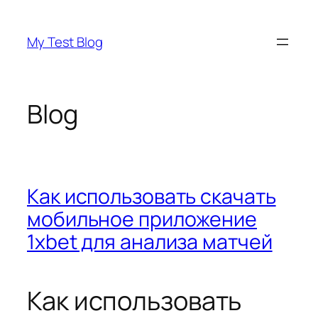
Skip
to
My Test Blog
content
Blog
Как использовать скачать
мобильное приложение
1xbet для анализа матчей
Как использовать