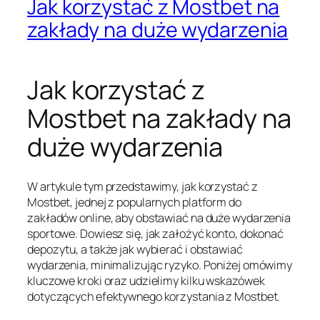
Jak korzystać z Mostbet na
zakłady na duże wydarzenia
Jak korzystać z
Mostbet na zakłady na
duże wydarzenia
W artykule tym przedstawimy, jak korzystać z
Mostbet, jednej z popularnych platform do
zakładów online, aby obstawiać na duże wydarzenia
sportowe. Dowiesz się, jak założyć konto, dokonać
depozytu, a także jak wybierać i obstawiać
wydarzenia, minimalizując ryzyko. Poniżej omówimy
kluczowe kroki oraz udzielimy kilku wskazówek
dotyczących efektywnego korzystania z Mostbet.