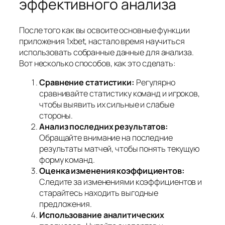
эффективного анализа
После того как вы освоите основные функции
приложения 1xbet, настало время научиться
использовать собранные данные для анализа.
Вот несколько способов, как это сделать:
Сравнение статистики:
Регулярно
сравнивайте статистику команд и игроков,
чтобы выявить их сильные и слабые
стороны.
Анализ последних результатов:
Обращайте внимание на последние
результаты матчей, чтобы понять текущую
форму команд.
Оценка изменения коэффициентов:
Следите за изменениями коэффициентов и
старайтесь находить выгодные
предложения.
Использование аналитических