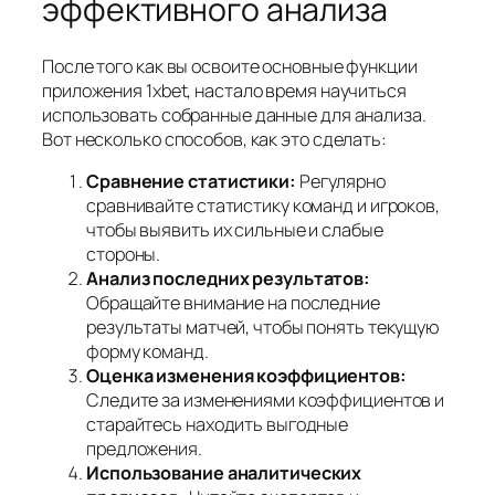
эффективного анализа
После того как вы освоите основные функции
приложения 1xbet, настало время научиться
использовать собранные данные для анализа.
Вот несколько способов, как это сделать:
Сравнение статистики:
Регулярно
сравнивайте статистику команд и игроков,
чтобы выявить их сильные и слабые
стороны.
Анализ последних результатов:
Обращайте внимание на последние
результаты матчей, чтобы понять текущую
форму команд.
Оценка изменения коэффициентов:
Следите за изменениями коэффициентов и
старайтесь находить выгодные
предложения.
Использование аналитических