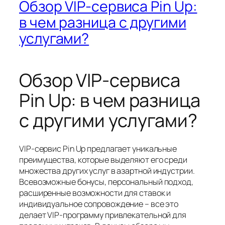
Обзор VIP-сервиса Pin Up:
в чем разница с другими
услугами?
Обзор VIP-сервиса
Pin Up: в чем разница
с другими услугами?
VIP-сервис Pin Up предлагает уникальные
преимущества, которые выделяют его среди
множества других услуг в азартной индустрии.
Всевозможные бонусы, персональный подход,
расширенные возможности для ставок и
индивидуальное сопровождение – все это
делает VIP-программу привлекательной для