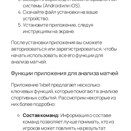
системы (Android или iOS).
Скачайте файл установки на ваше
устройство.
Установите приложение, следуя
инструкциям на экране.
После установки приложения вы сможете
авторизоваться или зарегистрироваться, чтобы
начать использовать все его функции для
анализа матчей.
Функции приложения для анализа матчей
Приложение 1xbet предлагает несколько
ключевых функций, которые помогают в анализе
спортивных событий. Рассмотрим некоторые из
них более подробно:
Состав команд:
Информация о составе
команд позволяет лучше понимать, кто из
игроков может повлиять на результат.