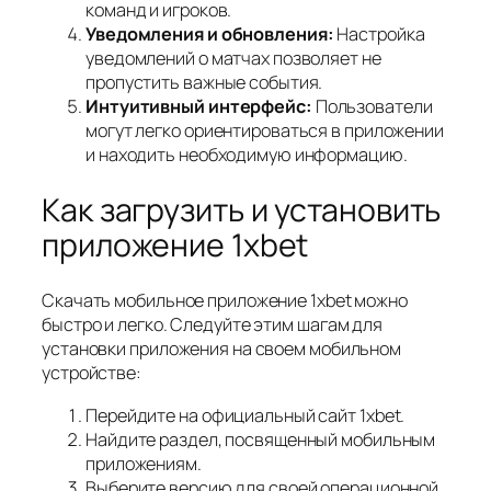
команд и игроков.
Уведомления и обновления:
Настройка
уведомлений о матчах позволяет не
пропустить важные события.
Интуитивный интерфейс:
Пользователи
могут легко ориентироваться в приложении
и находить необходимую информацию.
Как загрузить и установить
приложение 1xbet
Скачать мобильное приложение 1xbet можно
быстро и легко. Следуйте этим шагам для
установки приложения на своем мобильном
устройстве:
Перейдите на официальный сайт 1xbet.
Найдите раздел, посвященный мобильным
приложениям.
Выберите версию для своей операционной