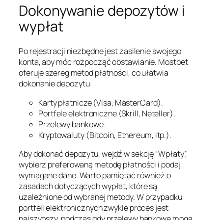
Dokonywanie depozytów i
wypłat
Po rejestracji niezbędne jest zasilenie swojego
konta, aby móc rozpocząć obstawianie. Mostbet
oferuje szereg metod płatności, co ułatwia
dokonanie depozytu:
Karty płatnicze (Visa, MasterCard).
Portfele elektroniczne (Skrill, Neteller).
Przelewy bankowe.
Kryptowaluty (Bitcoin, Ethereum, itp.).
Aby dokonać depozytu, wejdź w sekcję “Wpłaty”,
wybierz preferowaną metodę płatności i podaj
wymagane dane. Warto pamiętać również o
zasadach dotyczących wypłat, które są
uzależnione od wybranej metody. W przypadku
portfeli elektronicznych zwykle proces jest
najszybszy, podczas gdy przelewy bankowe mogą