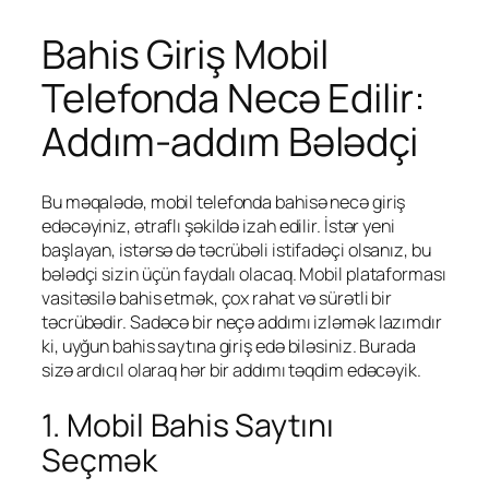
Bahis Giriş Mobil
Telefonda Necə Edilir:
Addım-addım Bələdçi
Bu məqalədə, mobil telefonda bahisə necə giriş
edəcəyiniz, ətraflı şəkildə izah edilir. İstər yeni
başlayan, istərsə də təcrübəli istifadəçi olsanız, bu
bələdçi sizin üçün faydalı olacaq. Mobil plataforması
vasitəsilə bahis etmək, çox rahat və sürətli bir
təcrübədir. Sadəcə bir neçə addımı izləmək lazımdır
ki, uyğun bahis saytına giriş edə biləsiniz. Burada
sizə ardıcıl olaraq hər bir addımı təqdim edəcəyik.
1. Mobil Bahis Saytını
Seçmək