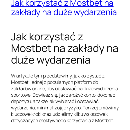
Jak korzystać z Mostbet na
zakłady na duże wydarzenia
Jak korzystać z
Mostbet na zakłady na
duże wydarzenia
W artykule tym przedstawimy, jak korzystać z
Mostbet, jednej z popularnych platform do
zakładów online, aby obstawiać na duże wydarzenia
sportowe. Dowiesz się, jak założyć konto, dokonać
depozytu, a także jak wybierać i obstawiać
wydarzenia, minimalizując ryzyko. Poniżej omówimy
kluczowe kroki oraz udzielimy kilku wskazówek
dotyczących efektywnego korzystania z Mostbet.