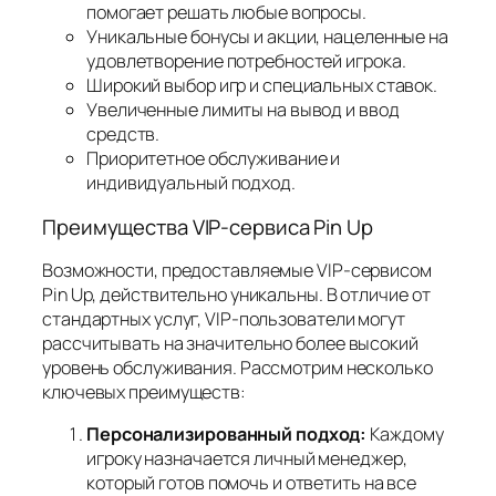
помогает решать любые вопросы.
Уникальные бонусы и акции, нацеленные на
удовлетворение потребностей игрока.
Широкий выбор игр и специальных ставок.
Увеличенные лимиты на вывод и ввод
средств.
Приоритетное обслуживание и
индивидуальный подход.
Преимущества VIP-сервиса Pin Up
Возможности, предоставляемые VIP-сервисом
Pin Up, действительно уникальны. В отличие от
стандартных услуг, VIP-пользователи могут
рассчитывать на значительно более высокий
уровень обслуживания. Рассмотрим несколько
ключевых преимуществ:
Персонализированный подход:
Каждому
игроку назначается личный менеджер,
который готов помочь и ответить на все