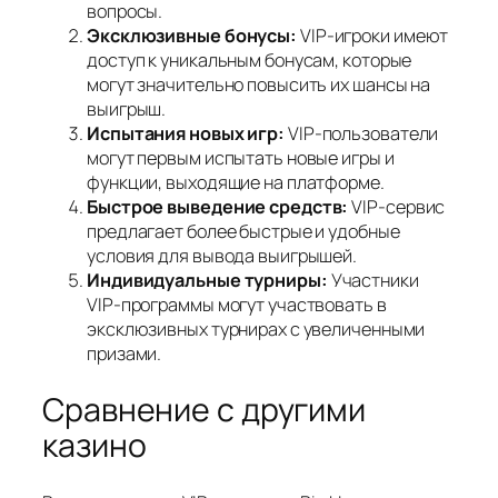
вопросы.
Эксклюзивные бонусы:
VIP-игроки имеют
доступ к уникальным бонусам, которые
могут значительно повысить их шансы на
выигрыш.
Испытания новых игр:
VIP-пользователи
могут первым испытать новые игры и
функции, выходящие на платформе.
Быстрое выведение средств:
VIP-сервис
предлагает более быстрые и удобные
условия для вывода выигрышей.
Индивидуальные турниры:
Участники
VIP-программы могут участвовать в
эксклюзивных турнирах с увеличенными
призами.
Сравнение с другими
казино