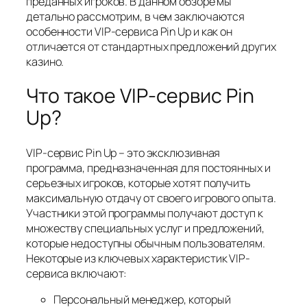
преданных игроков. В данном обзоре мы
детально рассмотрим, в чем заключаются
особенности VIP-сервиса Pin Up и как он
отличается от стандартных предложений других
казино.
Что такое VIP-сервис Pin
Up?
VIP-сервис Pin Up – это эксклюзивная
программа, предназначенная для постоянных и
серьезных игроков, которые хотят получить
максимальную отдачу от своего игрового опыта.
Участники этой программы получают доступ к
множеству специальных услуг и предложений,
которые недоступны обычным пользователям.
Некоторые из ключевых характеристик VIP-
сервиса включают:
Персональный менеджер, который