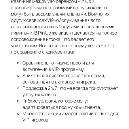
Различия между VIP-сервисом Pin Up и
аналогичными программами в других казино
могут быть весьма значительными. Во многих
других сервисах VIP-обслуживание часто
ограничивается лишь бонусами и повышенными
лимитами. В Pin Up же акцент делается на полное
сопровождение игрока, что делает его
уникальным. Вот несколько преимуществ Pin Up
по сравнению с конкурентами:
Сравнительно низкие пороги для
вступления в VIP-программу.
Уникальная система вознаграждений,
основанная на активности игрока.
Поддержка 24/7, что не всегда присутствует
у других казино.
Гибкие условия, которые могут
адаптироваться под нужды клиента.
Множество акций и мероприятий только для
VIP-игроков.