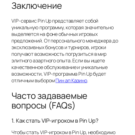
Заключение
VIP-сервис Pin Up представляет собой
уникальную программу, которая значительно
выделяется на фоне обычных игровых
предложений. От персонального менеджера до
эксклюзивных бонусов и турниров, игроки
получают возможность погрузиться в мир
элитного азартного опыта. Если вы ищете
качественное обслуживание и уникальные
возможности, VIP-программа Pin Up будет
отличным выбором
Пин ап Казино
.
Часто задаваемые
вопросы (FAQs)
1. Как стать VIP-игроком в Pin Up?
Чтобы стать VIP-игроком в Pin Up, необходимо