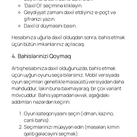
‘Daxil Ol’ seçiminə klikləyin.
Qeydiyyat zamanı daxil etdiyiniz e-poçt və
şifrənizi yazın.
Daxil ol düyməsini basın.
Hesabınıza uğurla daxil olduqdan sonra, bahis etmək
üçün bütün imkanlarınız açılacaq.
4. Bahislərinizi Qoymaq
Artıq hesabınıza daxil olduğunuzda, bahis etmək
üçün uyğun oyunu seçə bilərsiniz. Mobil versiyada
oyun seçimləri genellikle masaüstü versiyadan daha
məhduddur, lakin buna baxmayaraq, bir çox variant
mövcuddur. Bahis yapmadan əvvəl, aşağıdakı
addımları nəzərdən keçirin:
Oyun kateqoriyasını seçin (idman, kazino,
canlı bahis).
Seçimlərinizi müəyyən edin (məsələn, kimin
qalib gələcəyini seçmək).