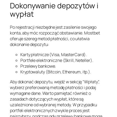
Dokonywanie depozytów i
wypłat
Po rejestracji niezbędne jest zasilenie swojego
konta, aby móc rozpocząć obstawianie. Mostbet
oferuje szereg metod płatności, co ułatwia
dokonanie depozytu:
Karty płatnicze (Visa, MasterCard).
Portfele elektroniczne (Skrill, Neteller).
Przelewy bankowe.
Kryptowaluty (Bitcoin, Ethereum, itp.).
Aby dokonać depozytu, wejdź w sekcję “Wpłaty”,
wybierz preferowaną metodę płatności i podaj
wymagane dane. Warto pamiętać również o
zasadach dotyczących wypłat, które są
uzależnione od wybranej metody. W przypadku
portfeli elektronicznych zwykle proces jest
najszybszy, podczas gdy przelewy bankowe mogą