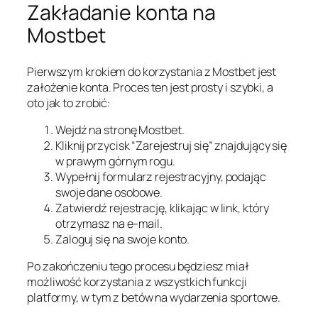
Zakładanie konta na
Mostbet
Pierwszym krokiem do korzystania z Mostbet jest
założenie konta. Proces ten jest prosty i szybki, a
oto jak to zrobić:
Wejdź na stronę Mostbet.
Kliknij przycisk “Zarejestruj się” znajdujący się
w prawym górnym rogu.
Wypełnij formularz rejestracyjny, podając
swoje dane osobowe.
Zatwierdź rejestrację, klikając w link, który
otrzymasz na e-mail.
Zaloguj się na swoje konto.
Po zakończeniu tego procesu będziesz miał
możliwość korzystania z wszystkich funkcji
platformy, w tym z betów na wydarzenia sportowe.