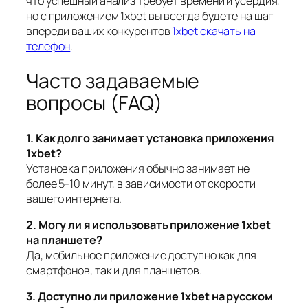
что успешный анализ требует времени и усердия,
но с приложением 1xbet вы всегда будете на шаг
впереди ваших конкурентов
1xbet скачать на
телефон
.
Часто задаваемые
вопросы (FAQ)
1. Как долго занимает установка приложения
1xbet?
Установка приложения обычно занимает не
более 5-10 минут, в зависимости от скорости
вашего интернета.
2. Могу ли я использовать приложение 1xbet
на планшете?
Да, мобильное приложение доступно как для
смартфонов, так и для планшетов.
3. Доступно ли приложение 1xbet на русском