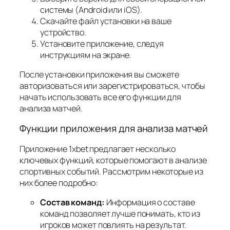
системы (Android или iOS).
Скачайте файл установки на ваше
устройство.
Установите приложение, следуя
инструкциям на экране.
После установки приложения вы сможете
авторизоваться или зарегистрироваться, чтобы
начать использовать все его функции для
анализа матчей.
Функции приложения для анализа матчей
Приложение 1xbet предлагает несколько
ключевых функций, которые помогают в анализе
спортивных событий. Рассмотрим некоторые из
них более подробно:
Состав команд:
Информация о составе
команд позволяет лучше понимать, кто из
игроков может повлиять на результат.