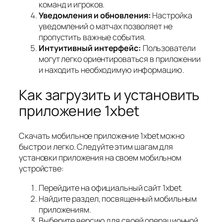
команд и игроков.
Уведомления и обновления:
Настройка
уведомлений о матчах позволяет не
пропустить важные события.
Интуитивный интерфейс:
Пользователи
могут легко ориентироваться в приложении
и находить необходимую информацию.
Как загрузить и установить
приложение 1xbet
Скачать мобильное приложение 1xbet можно
быстро и легко. Следуйте этим шагам для
установки приложения на своем мобильном
устройстве:
Перейдите на официальный сайт 1xbet.
Найдите раздел, посвященный мобильным
приложениям.
Выберите версию для своей операционной