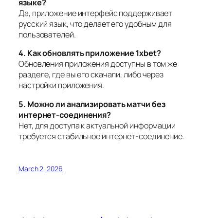
языке?
Да, приложение интерфейс поддерживает
русский язык, что делает его удобным для
пользователей.
4. Как обновлять приложение 1xbet?
Обновления приложения доступны в том же
разделе, где вы его скачали, либо через
настройки приложения.
5. Можно ли анализировать матчи без
интернет-соединения?
Нет, для доступа к актуальной информации
требуется стабильное интернет-соединение.
March 2, 2026