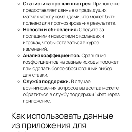
Статистика прошлых встреч:
Приложение
предоставляет данные о предыдущих
матчах между командами, что может быть
полезно для прогнозирования результата.
Новости и обновления:
Следите за
последними новостями о командах и
игроках, чтобы оставаться в курсе
изменений.
Анализ коэффициентов:
Сравнение
коэффициентов на разные исходы поможет
вам сделать более обоснованный выбор
для ставки.
Служба поддержки:
В случае
возникновения вопросов вы всегда можете
обратиться в службу поддержки 1xbet через
приложение.
Как использовать данные
из приложения для