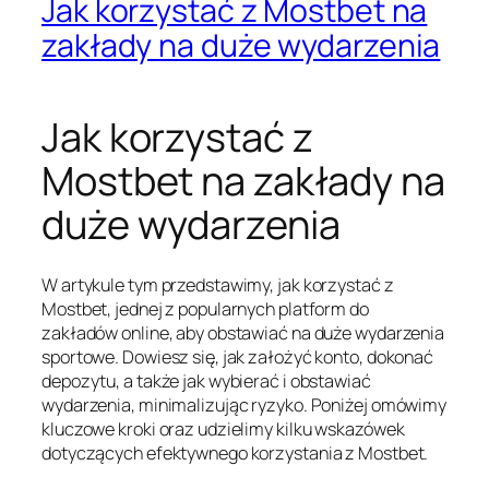
Jak korzystać z Mostbet na
zakłady na duże wydarzenia
Jak korzystać z
Mostbet na zakłady na
duże wydarzenia
W artykule tym przedstawimy, jak korzystać z
Mostbet, jednej z popularnych platform do
zakładów online, aby obstawiać na duże wydarzenia
sportowe. Dowiesz się, jak założyć konto, dokonać
depozytu, a także jak wybierać i obstawiać
wydarzenia, minimalizując ryzyko. Poniżej omówimy
kluczowe kroki oraz udzielimy kilku wskazówek
dotyczących efektywnego korzystania z Mostbet.