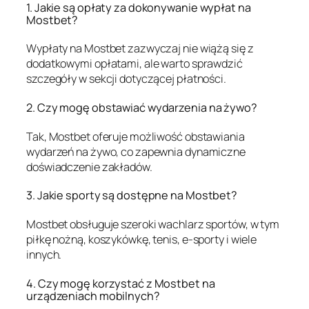
1. Jakie są opłaty za dokonywanie wypłat na
Mostbet?
Wypłaty na Mostbet zazwyczaj nie wiążą się z
dodatkowymi opłatami, ale warto sprawdzić
szczegóły w sekcji dotyczącej płatności.
2. Czy mogę obstawiać wydarzenia na żywo?
Tak, Mostbet oferuje możliwość obstawiania
wydarzeń na żywo, co zapewnia dynamiczne
doświadczenie zakładów.
3. Jakie sporty są dostępne na Mostbet?
Mostbet obsługuje szeroki wachlarz sportów, w tym
piłkę nożną, koszykówkę, tenis, e-sporty i wiele
innych.
4. Czy mogę korzystać z Mostbet na
urządzeniach mobilnych?