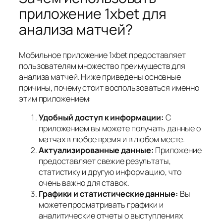
приложение 1xbet для
анализа матчей?
Мобильное приложение 1xbet предоставляет
пользователям множество преимуществ для
анализа матчей. Ниже приведены основные
причины, почему стоит воспользоваться именно
этим приложением:
Удобный доступ к информации:
С
приложением вы можете получать данные о
матчах в любое время и в любом месте.
Актуализированные данные:
Приложение
предоставляет свежие результаты,
статистику и другую информацию, что
очень важно для ставок.
Графики и статистические данные:
Вы
можете просматривать графики и
аналитические отчеты о выступлениях