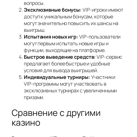
вопросы.
Эксклюзивные бонусы:
VIP-игроки имеют
доступ к уникальным бонусам, которые
могут значительно повысить их шансы на
выигрыш.
Испытания новых игр:
VIP-пользователи
могут первым испытать новые игры и
функции, выходящие на платформе.
Быстрое выведение средств:
VIP-сервис
предлагает более быстрые и удобные
условия для вывода выигрышей.
Индивидуальные турниры:
Участники
VIP-программы могут участвовать в
эксклюзивных турнирах с увеличенными
призами.
Сравнение с другими
казино