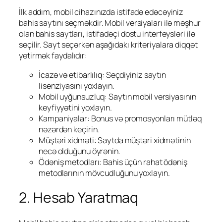
İlk addım, mobil cihazınızda istifadə edəcəyiniz
bahis saytını seçməkdir. Mobil versiyaları ilə məşhur
olan bahis saytları, istifadəçi dostu interfeysləri ilə
seçilir. Sayt seçərkən aşağıdakı kriteriyalara diqqət
yetirmək faydalıdır:
İcazə və etibarlılıq: Seçdiyiniz saytın
lisenziyasını yoxlayın.
Mobil uyğunsuzluq: Saytın mobil versiyasının
keyfiyyətini yoxlayın.
Kampaniyalar: Bonus və promosyonları mütləq
nəzərdən keçirin.
Müştəri xidməti: Saytda müştəri xidmətinin
necə olduğunu öyrənin.
Ödəniş metodları: Bahis üçün rahat ödəniş
metodlarının mövcudluğunu yoxlayın.
2. Hesab Yaratmaq