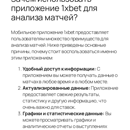
приложение 1xbet для
анализа матчей?
Мобильное приложение 1xbet предоставляет
пользователям множество преимуществ для
анализа матчей. Ниже приведены основные
причины, почему стоит воспользоваться именно
этим приложением:
Удобный доступ к информации:
С
приложением вы можете получать данные о
матчах в любое время и в любом месте.
Актуализированные данные:
Приложение
предоставляет свежие результаты,
статистику и другую информацию, что
очень важно для ставок.
Графики и статистические данные:
Вы
можете просматривать графики и
аналитические отчеты о выступлениях