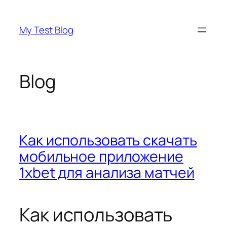
Skip
to
My Test Blog
content
Blog
Как использовать скачать
мобильное приложение
1xbet для анализа матчей
Как использовать