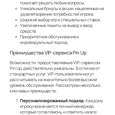
помогает решать любые вопросы.
Уникальные бонусы и акции, нацеленные на
удовлетворение потребностей игрока.
Широкий выбор игр и специальных ставок.
Увеличенные лимиты на вывод и ввод
средств.
Приоритетное обслуживание и
индивидуальный подход.
Преимущества VIP-сервиса Pin Up
Возможности, предоставляемые VIP-сервисом
Pin Up, действительно уникальны. В отличие от
стандартных услуг, VIP-пользователи могут
рассчитывать на значительно более высокий
уровень обслуживания. Рассмотрим несколько
ключевых преимуществ:
Персонализированный подход:
Каждому
игроку назначается личный менеджер,
который готов помочь и ответить на все