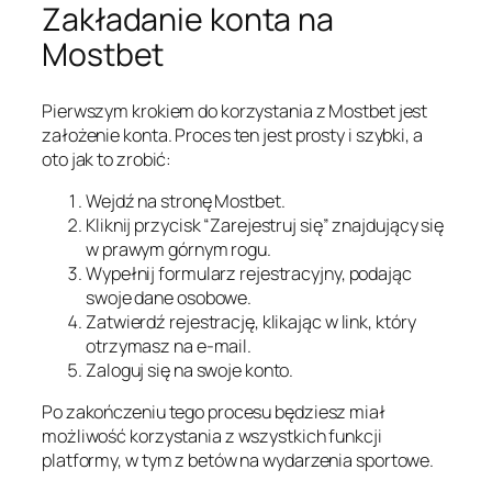
Zakładanie konta na
Mostbet
Pierwszym krokiem do korzystania z Mostbet jest
założenie konta. Proces ten jest prosty i szybki, a
oto jak to zrobić:
Wejdź na stronę Mostbet.
Kliknij przycisk “Zarejestruj się” znajdujący się
w prawym górnym rogu.
Wypełnij formularz rejestracyjny, podając
swoje dane osobowe.
Zatwierdź rejestrację, klikając w link, który
otrzymasz na e-mail.
Zaloguj się na swoje konto.
Po zakończeniu tego procesu będziesz miał
możliwość korzystania z wszystkich funkcji
platformy, w tym z betów na wydarzenia sportowe.