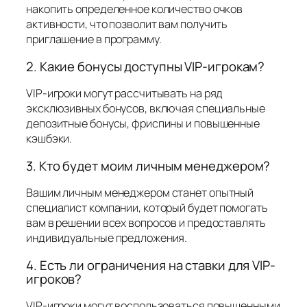
накопить определенное количество очков
активности, что позволит вам получить
приглашение в программу.
2. Какие бонусы доступны VIP-игрокам?
VIP-игроки могут рассчитывать на ряд
эксклюзивных бонусов, включая специальные
депозитные бонусы, фриспины и повышенные
кэшбэки.
3. Кто будет моим личным менеджером?
Вашим личным менеджером станет опытный
специалист компании, который будет помогать
вам в решении всех вопросов и предоставлять
индивидуальные предложения.
4. Есть ли ограничения на ставки для VIP-
игроков?
VIP-игроки могут воспользоваться повышенными