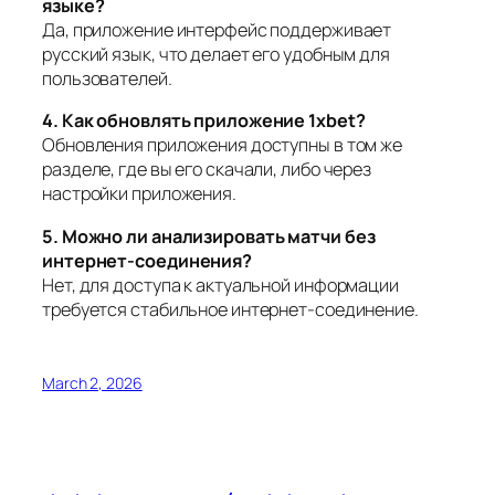
языке?
Да, приложение интерфейс поддерживает
русский язык, что делает его удобным для
пользователей.
4. Как обновлять приложение 1xbet?
Обновления приложения доступны в том же
разделе, где вы его скачали, либо через
настройки приложения.
5. Можно ли анализировать матчи без
интернет-соединения?
Нет, для доступа к актуальной информации
требуется стабильное интернет-соединение.
March 2, 2026