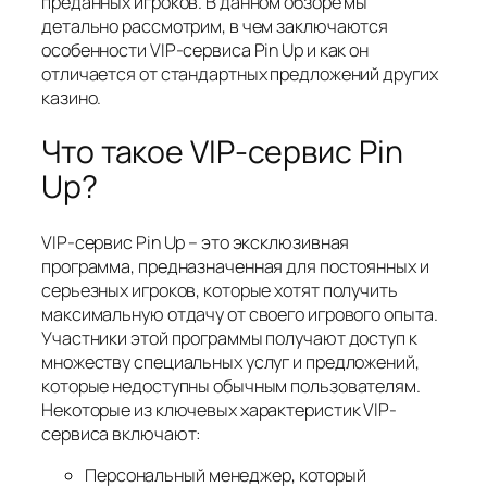
преданных игроков. В данном обзоре мы
детально рассмотрим, в чем заключаются
особенности VIP-сервиса Pin Up и как он
отличается от стандартных предложений других
казино.
Что такое VIP-сервис Pin
Up?
VIP-сервис Pin Up – это эксклюзивная
программа, предназначенная для постоянных и
серьезных игроков, которые хотят получить
максимальную отдачу от своего игрового опыта.
Участники этой программы получают доступ к
множеству специальных услуг и предложений,
которые недоступны обычным пользователям.
Некоторые из ключевых характеристик VIP-
сервиса включают:
Персональный менеджер, который