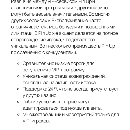
Различия между VIP-сервисом Pin Up и
аналогичными программами в других казино
могут быть весьма значительными. Во многих
других сервисах VIP-обслуживание часто
ограничивается лишь бонусами и повышенными
лимитами. В Pin Up же акцент делается на полное
сопровождение игрока, что делает его
уникальным. Вот несколько преимуществ Pin Up
по сравнению с конкурентами:
Сравнительно низкие пороги для
вступления в VIP-программу.
Уникальная система вознаграждений,
основанная на активности игрока.
Поддержка 24/7, что не всегда присутствует
у других казино.
Гибкие условия, которые могут
адаптироваться под нужды клиента.
Множество акций и мероприятий только для
VIP-игроков.