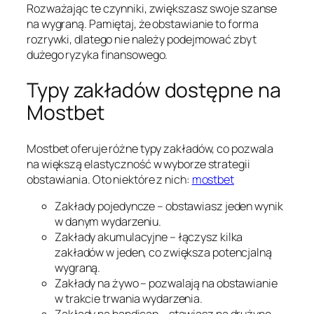
Rozważając te czynniki, zwiększasz swoje szanse
na wygraną. Pamiętaj, że obstawianie to forma
rozrywki, dlatego nie należy podejmować zbyt
dużego ryzyka finansowego.
Typy zakładów dostępne na
Mostbet
Mostbet oferuje różne typy zakładów, co pozwala
na większą elastyczność w wyborze strategii
obstawiania. Oto niektóre z nich:
mostbet
Zakłady pojedyncze – obstawiasz jeden wynik
w danym wydarzeniu.
Zakłady akumulacyjne – łączysz kilka
zakładów w jeden, co zwiększa potencjalną
wygraną.
Zakłady na żywo – pozwalają na obstawianie
w trakcie trwania wydarzenia.