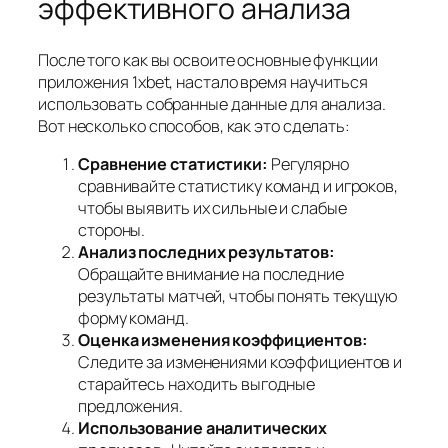
эффективного анализа
После того как вы освоите основные функции
приложения 1xbet, настало время научиться
использовать собранные данные для анализа.
Вот несколько способов, как это сделать:
Сравнение статистики:
Регулярно
сравнивайте статистику команд и игроков,
чтобы выявить их сильные и слабые
стороны.
Анализ последних результатов:
Обращайте внимание на последние
результаты матчей, чтобы понять текущую
форму команд.
Оценка изменения коэффициентов:
Следите за изменениями коэффициентов и
старайтесь находить выгодные
предложения.
Использование аналитических