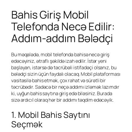
Bahis Giriş Mobil
Telefonda Necə Edilir:
Addım-addım Bələdçi
Bu məqalədə, mobil telefonda bahisə necə giriş
edəcəyiniz, ətraflı şəkildə izah edilir. İstər yeni
başlayan, istərsə də təcrübəli istifadəçi olsanız, bu
bələdçi sizin üçün faydalı olacaq. Mobil plataforması
vasitəsilə bahis etmək, çox rahat və sürətli bir
təcrübədir. Sadəcə bir neçə addımı izləmək lazımdır
ki, uyğun bahis saytına giriş edə biləsiniz. Burada
sizə ardıcıl olaraq hər bir addımı təqdim edəcəyik.
1. Mobil Bahis Saytını
Seçmək