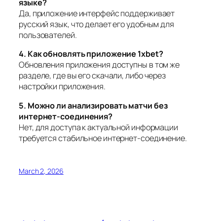
языке?
Да, приложение интерфейс поддерживает
русский язык, что делает его удобным для
пользователей.
4. Как обновлять приложение 1xbet?
Обновления приложения доступны в том же
разделе, где вы его скачали, либо через
настройки приложения.
5. Можно ли анализировать матчи без
интернет-соединения?
Нет, для доступа к актуальной информации
требуется стабильное интернет-соединение.
March 2, 2026