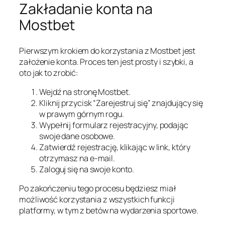
Zakładanie konta na
Mostbet
Pierwszym krokiem do korzystania z Mostbet jest
założenie konta. Proces ten jest prosty i szybki, a
oto jak to zrobić:
Wejdź na stronę Mostbet.
Kliknij przycisk “Zarejestruj się” znajdujący się
w prawym górnym rogu.
Wypełnij formularz rejestracyjny, podając
swoje dane osobowe.
Zatwierdź rejestrację, klikając w link, który
otrzymasz na e-mail.
Zaloguj się na swoje konto.
Po zakończeniu tego procesu będziesz miał
możliwość korzystania z wszystkich funkcji
platformy, w tym z betów na wydarzenia sportowe.