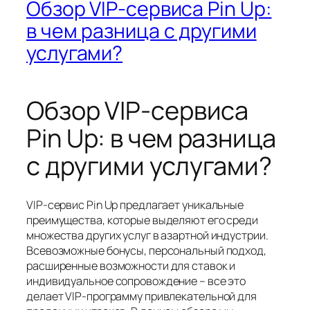
Обзор VIP-сервиса Pin Up:
в чем разница с другими
услугами?
Обзор VIP-сервиса
Pin Up: в чем разница
с другими услугами?
VIP-сервис Pin Up предлагает уникальные
преимущества, которые выделяют его среди
множества других услуг в азартной индустрии.
Всевозможные бонусы, персональный подход,
расширенные возможности для ставок и
индивидуальное сопровождение – все это
делает VIP-программу привлекательной для