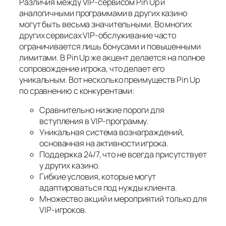
Различия между VIP-сервисом Pin Up и
аналогичными программами в других казино
могут быть весьма значительными. Во многих
других сервисах VIP-обслуживание часто
ограничивается лишь бонусами и повышенными
лимитами. В Pin Up же акцент делается на полное
сопровождение игрока, что делает его
уникальным. Вот несколько преимуществ Pin Up
по сравнению с конкурентами:
Сравнительно низкие пороги для
вступления в VIP-программу.
Уникальная система вознаграждений,
основанная на активности игрока.
Поддержка 24/7, что не всегда присутствует
у других казино.
Гибкие условия, которые могут
адаптироваться под нужды клиента.
Множество акций и мероприятий только для
VIP-игроков.