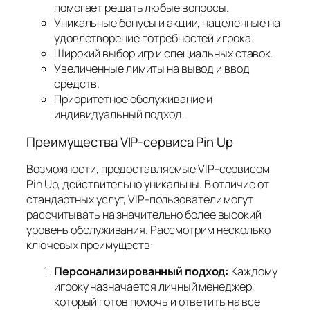
помогает решать любые вопросы.
Уникальные бонусы и акции, нацеленные на
удовлетворение потребностей игрока.
Широкий выбор игр и специальных ставок.
Увеличенные лимиты на вывод и ввод
средств.
Приоритетное обслуживание и
индивидуальный подход.
Преимущества VIP-сервиса Pin Up
Возможности, предоставляемые VIP-сервисом
Pin Up, действительно уникальны. В отличие от
стандартных услуг, VIP-пользователи могут
рассчитывать на значительно более высокий
уровень обслуживания. Рассмотрим несколько
ключевых преимуществ:
Персонализированный подход:
Каждому
игроку назначается личный менеджер,
который готов помочь и ответить на все