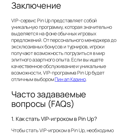
Заключение
VIP-сервис Pin Up представляет собой
уникальную программу, которая значительно
выделяется на фоне обычных игровых
предложений. От персонального менеджера до
эксклюзивных бонусов и турниров, игроки
получают возможность погрузиться в мир
элитного азартного опыта. Если вы ищете
качественное обслуживание и уникальные
возможности, VIP-программа Pin Up будет
отличным выбором
Пин ап Казино
.
Часто задаваемые
вопросы (FAQs)
1. Как стать VIP-игроком в Pin Up?
Чтобы стать VIP-игроком в Pin Up, необходимо