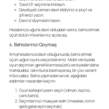
‘Daxil Ol’ seçiminə klikləyin.
Qeydiyyat zamanı daxil etdiyiniz e-poçt və
şifrənizi yazın.
Daxil ol düyməsini basın.
Hesabınıza uğurla daxil olduqdan sonra, bahis etmək
üçün bütün imkanlarınız açılacaq.
4. Bahislərinizi Qoymaq
Artıq hesabınıza daxil olduğunuzda, bahis etmək
üçün uyğun oyunu seçə bilərsiniz. Mobil versiyada
oyun seçimləri genellikle masaüstü versiyadan daha
məhduddur, lakin buna baxmayaraq, bir çox variant
mövcuddur. Bahis yapmadan əvvəl, aşağıdakı
addımları nəzərdən keçirin:
Oyun kateqoriyasını seçin (idman, kazino,
canlı bahis).
Seçimlərinizi müəyyən edin (məsələn, kimin
qalib gələcəyini seçmək).