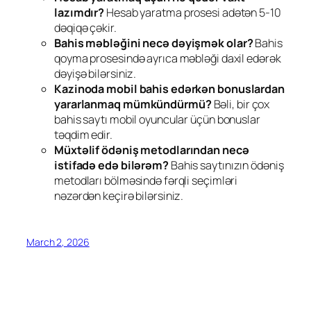
lazımdır?
Hesab yaratma prosesi adətən 5-10
dəqiqə çəkir.
Bahis məbləğini necə dəyişmək olar?
Bahis
qoyma prosesində ayrıca məbləği daxil edərək
dəyişə bilərsiniz.
Kazinoda mobil bahis edərkən bonuslardan
yararlanmaq mümkündürmü?
Bəli, bir çox
bahis saytı mobil oyuncular üçün bonuslar
təqdim edir.
Müxtəlif ödəniş metodlarından necə
istifadə edə bilərəm?
Bahis saytınızın ödəniş
metodları bölməsində fərqli seçimləri
nəzərdən keçirə bilərsiniz.
March 2, 2026