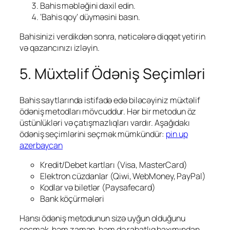
Bahis məbləğini daxil edin.
‘Bahis qoy’ düyməsini basın.
Bahisinizi verdikdən sonra, nəticələrə diqqət yetirin
və qazancınızı izləyin.
5. Müxtəlif Ödəniş Seçimləri
Bahis saytlarında istifadə edə biləcəyiniz müxtəlif
ödəniş metodları mövcuddur. Hər bir metodun öz
üstünlükləri və çatışmazlıqları vardır. Aşağıdakı
ödəniş seçimlərini seçmək mümkündür:
pin up
azerbaycan
Kredit/Debet kartları (Visa, MasterCard)
Elektron cüzdanlar (Qiwi, WebMoney, PayPal)
Kodlar və biletlər (Paysafecard)
Bank köçürmələri
Hansı ödəniş metodunun sizə uyğun olduğunu
seçmək, həm zaman, həm də rahatlıq baxımından