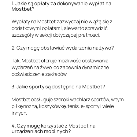
1. Jakie są opłaty za dokonywanie wypłat na
Mostbet?
Wypłaty na Mostbet zazwyczaj nie wiążą się z
dodatkowymi opłatami, ale warto sprawdzić
szczegóły w sekcji dotyczącej płatności.
2. Czy mogę obstawiać wydarzenia na żywo?
Tak, Mostbet oferuje możliwość obstawiania
wydarzeń na żywo, co zapewnia dynamiczne
doświadczenie zakładów.
3. Jakie sporty są dostępne na Mostbet?
Mostbet obsługuje szeroki wachlarz sportów, w tym
piłkę nożną, koszykówkę, tenis, e-sporty i wiele
innych.
4. Czy mogę korzystać z Mostbet na
urządzeniach mobilnych?