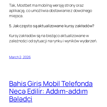
Tak, Mostbet ma mobilną wersję strony oraz
aplikację, co umożliwia obstawianie z dowolnego
miejsca.
5. Jak często są aktualizowane kursy zakładów?
Kursy zakładów są na bieżąco aktualizowane w
zależności od sytuacji na rynku i wyników wydarzeń.
March 2, 2026
Bahis Giriş Mobil Telefonda
Necə Edilir: Addım-addım
Bələdçi