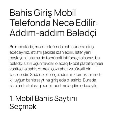
Bahis Giriş Mobil
Telefonda Necə Edilir:
Addım-addım Bələdçi
Bu məqalədə, mobil telefonda bahisə necə giriş
edəcəyiniz, ətraflı şəkildə izah edilir. İstər yeni
başlayan, istərsə də təcrübəli istifadəçi olsanız, bu
bələdçi sizin üçün faydalı olacaq. Mobil plataforması
vasitəsilə bahis etmək, çox rahat və sürətli bir
təcrübədir. Sadəcə bir neçə addımı izləmək lazımdır
ki, uyğun bahis saytına giriş edə biləsiniz. Burada
sizə ardıcıl olaraq hər bir addımı təqdim edəcəyik.
1. Mobil Bahis Saytını
Seçmək