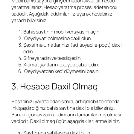
Mobil bahis saytına giriş etmədən əvvəl bir hesab
yaratmalısınız. Hesab yaratma prosesi adətən çox
sadədir. Aşağıdakı addımları izləyərək hesabınızı
yarada bilərsiniz:
Bahis saytının mobil versiyasını açın.
‘Qeydiyyat’ bölməsinə daxil olun.
Şəxsi məlumatlarınızı (ad, soyad, e-poçt) daxil
edin.
Şifrə yaradın və təsdiq edin.
Xidmət şərtlərini oxuyub qəbul edin.
‘Qeydiyyatdan keç’ düyməsini basın.
3. Hesaba Daxil Olmaq
Hesabınızı yaratdıqdan sonra, artıq mobil telefonda
inkişaşdırdığınız bahis saytına daxil ola bilərsiniz.
Bunun üçün əvvəlki addımların tamamlanmış olması
vacibdir. Daxil olmaq üçün aşağıdakıları etməlisiniz:
Saytın ana səhifəsinə daxil olun.