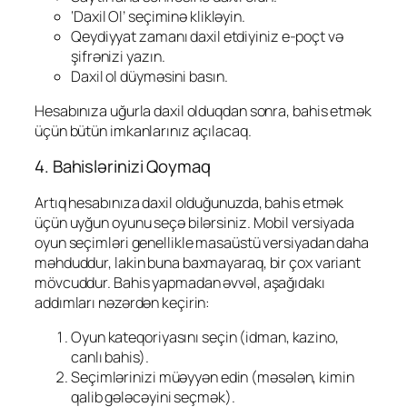
‘Daxil Ol’ seçiminə klikləyin.
Qeydiyyat zamanı daxil etdiyiniz e-poçt və
şifrənizi yazın.
Daxil ol düyməsini basın.
Hesabınıza uğurla daxil olduqdan sonra, bahis etmək
üçün bütün imkanlarınız açılacaq.
4. Bahislərinizi Qoymaq
Artıq hesabınıza daxil olduğunuzda, bahis etmək
üçün uyğun oyunu seçə bilərsiniz. Mobil versiyada
oyun seçimləri genellikle masaüstü versiyadan daha
məhduddur, lakin buna baxmayaraq, bir çox variant
mövcuddur. Bahis yapmadan əvvəl, aşağıdakı
addımları nəzərdən keçirin:
Oyun kateqoriyasını seçin (idman, kazino,
canlı bahis).
Seçimlərinizi müəyyən edin (məsələn, kimin
qalib gələcəyini seçmək).