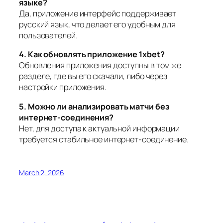
языке?
Да, приложение интерфейс поддерживает
русский язык, что делает его удобным для
пользователей.
4. Как обновлять приложение 1xbet?
Обновления приложения доступны в том же
разделе, где вы его скачали, либо через
настройки приложения.
5. Можно ли анализировать матчи без
интернет-соединения?
Нет, для доступа к актуальной информации
требуется стабильное интернет-соединение.
March 2, 2026