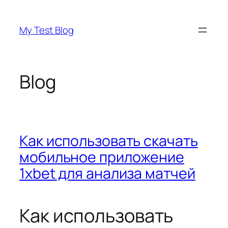
Skip
to
My Test Blog
content
Blog
Как использовать скачать
мобильное приложение
1xbet для анализа матчей
Как использовать