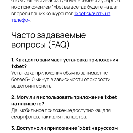
что успешный анализ требует времени и усердия,
но с приложением 1xbet вы всегда будете на шаг
впереди ваших конкурентов
1xbet скачать на
телефон
.
Часто задаваемые
вопросы (FAQ)
1. Как долго занимает установка приложения
1xbet?
Установка приложения обычно занимает не
более 5-10 минут, в зависимости от скорости
вашего интернета.
2. Могу ли я использовать приложение 1xbet
на планшете?
Да, мобильное приложение доступно как для
смартфонов, так и для планшетов.
3. Доступно ли приложение 1xbet на русском