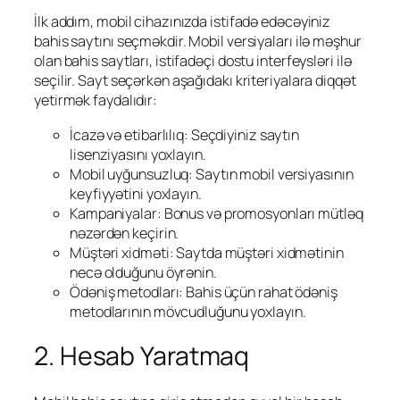
İlk addım, mobil cihazınızda istifadə edəcəyiniz
bahis saytını seçməkdir. Mobil versiyaları ilə məşhur
olan bahis saytları, istifadəçi dostu interfeysləri ilə
seçilir. Sayt seçərkən aşağıdakı kriteriyalara diqqət
yetirmək faydalıdır:
İcazə və etibarlılıq: Seçdiyiniz saytın
lisenziyasını yoxlayın.
Mobil uyğunsuzluq: Saytın mobil versiyasının
keyfiyyətini yoxlayın.
Kampaniyalar: Bonus və promosyonları mütləq
nəzərdən keçirin.
Müştəri xidməti: Saytda müştəri xidmətinin
necə olduğunu öyrənin.
Ödəniş metodları: Bahis üçün rahat ödəniş
metodlarının mövcudluğunu yoxlayın.
2. Hesab Yaratmaq