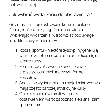
potrwać dłużej.
Jak wybrać wydarzenia do obstawienia?
Gdy masz już zarejestrowane konto i zasilone
środki, możesz przystąpić do obstawiania.
Wybierając wydarzenia, warto wziąć pod uwagę
kilka kluczowych aspektów:
Rodzaj sportu – niektóre dyscypliny generują
większe zainteresowanie, co przekłada się na
lepsze kursy.
Forma drużyn/ zawodników – sprawdź
statystyki ostatnich meczów i formę
zespołów.
Specjalne wydarzenia – turnieje i mistrzostwa
mają często bardziej atrakcyjne kursy.
Opinie ekspertów i analizy – przed
obstawieniem warto zapoznać się z analizami
i prognozami.