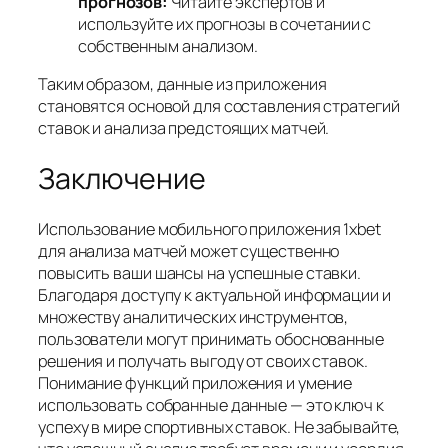
прогнозов:
Читайте экспертов и
используйте их прогнозы в сочетании с
собственным анализом.
Таким образом, данные из приложения
становятся основой для составления стратегий
ставок и анализа предстоящих матчей.
Заключение
Использование мобильного приложения 1xbet
для анализа матчей может существенно
повысить ваши шансы на успешные ставки.
Благодаря доступу к актуальной информации и
множеству аналитических инструментов,
пользователи могут принимать обоснованные
решения и получать выгоду от своих ставок.
Понимание функций приложения и умение
использовать собранные данные — это ключ к
успеху в мире спортивных ставок. Не забывайте,