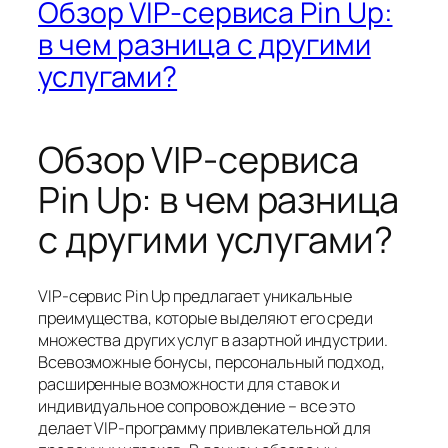
Обзор VIP-сервиса Pin Up:
в чем разница с другими
услугами?
Обзор VIP-сервиса
Pin Up: в чем разница
с другими услугами?
VIP-сервис Pin Up предлагает уникальные
преимущества, которые выделяют его среди
множества других услуг в азартной индустрии.
Всевозможные бонусы, персональный подход,
расширенные возможности для ставок и
индивидуальное сопровождение – все это
делает VIP-программу привлекательной для