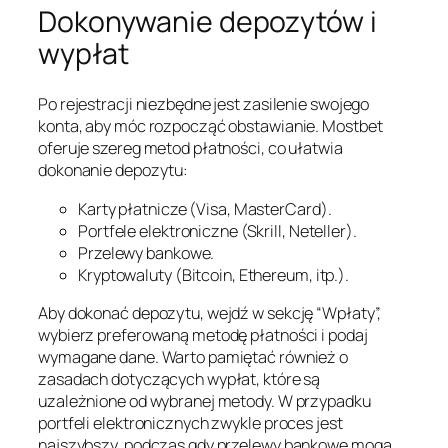
Dokonywanie depozytów i
wypłat
Po rejestracji niezbędne jest zasilenie swojego
konta, aby móc rozpocząć obstawianie. Mostbet
oferuje szereg metod płatności, co ułatwia
dokonanie depozytu:
Karty płatnicze (Visa, MasterCard).
Portfele elektroniczne (Skrill, Neteller).
Przelewy bankowe.
Kryptowaluty (Bitcoin, Ethereum, itp.).
Aby dokonać depozytu, wejdź w sekcję “Wpłaty”,
wybierz preferowaną metodę płatności i podaj
wymagane dane. Warto pamiętać również o
zasadach dotyczących wypłat, które są
uzależnione od wybranej metody. W przypadku
portfeli elektronicznych zwykle proces jest
najszybszy, podczas gdy przelewy bankowe mogą