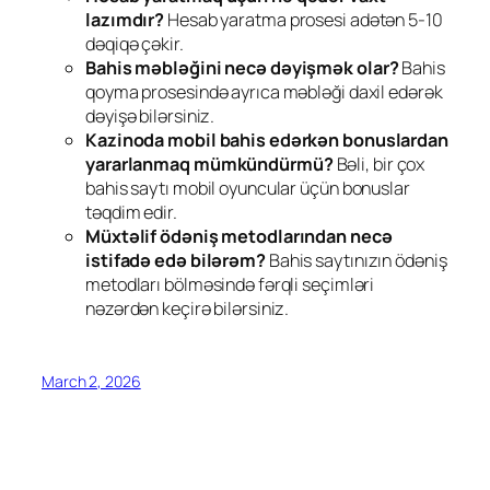
lazımdır?
Hesab yaratma prosesi adətən 5-10
dəqiqə çəkir.
Bahis məbləğini necə dəyişmək olar?
Bahis
qoyma prosesində ayrıca məbləği daxil edərək
dəyişə bilərsiniz.
Kazinoda mobil bahis edərkən bonuslardan
yararlanmaq mümkündürmü?
Bəli, bir çox
bahis saytı mobil oyuncular üçün bonuslar
təqdim edir.
Müxtəlif ödəniş metodlarından necə
istifadə edə bilərəm?
Bahis saytınızın ödəniş
metodları bölməsində fərqli seçimləri
nəzərdən keçirə bilərsiniz.
March 2, 2026