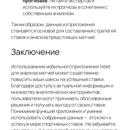
прогнозов:
Читайте экспертов и
используйте их прогнозы в сочетании с
собственным анализом.
Таким образом, данные из приложения
становятся основой для составления стратегий
ставок и анализа предстоящих матчей.
Заключение
Использование мобильного приложения 1xbet
для анализа матчей может существенно
повысить ваши шансы на успешные ставки.
Благодаря доступу к актуальной информации и
множеству аналитических инструментов,
пользователи могут принимать обоснованные
решения и получать выгоду от своих ставок.
Понимание функций приложения и умение
использовать собранные данные — это ключ к
успеху в мире спортивных ставок. Не забывайте,