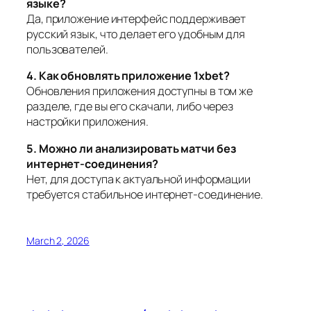
языке?
Да, приложение интерфейс поддерживает
русский язык, что делает его удобным для
пользователей.
4. Как обновлять приложение 1xbet?
Обновления приложения доступны в том же
разделе, где вы его скачали, либо через
настройки приложения.
5. Можно ли анализировать матчи без
интернет-соединения?
Нет, для доступа к актуальной информации
требуется стабильное интернет-соединение.
March 2, 2026