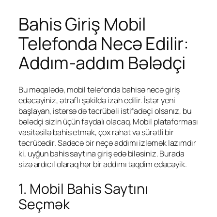
Bahis Giriş Mobil
Telefonda Necə Edilir:
Addım-addım Bələdçi
Bu məqalədə, mobil telefonda bahisə necə giriş
edəcəyiniz, ətraflı şəkildə izah edilir. İstər yeni
başlayan, istərsə də təcrübəli istifadəçi olsanız, bu
bələdçi sizin üçün faydalı olacaq. Mobil plataforması
vasitəsilə bahis etmək, çox rahat və sürətli bir
təcrübədir. Sadəcə bir neçə addımı izləmək lazımdır
ki, uyğun bahis saytına giriş edə biləsiniz. Burada
sizə ardıcıl olaraq hər bir addımı təqdim edəcəyik.
1. Mobil Bahis Saytını
Seçmək