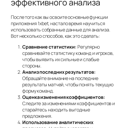
эффективного анализа
После того как вы освоите основные функции
приложения 1xbet, настало время научиться
использовать собранные данные для анализа.
Вот несколько способов, как это сделать:
Сравнение статистики:
Регулярно
сравнивайте статистику команд и игроков,
чтобы выявить их сильные и слабые
стороны.
Анализ последних результатов:
Обращайте внимание на последние
результаты матчей, чтобы понять текущую
форму команд.
Оценка изменения коэффициентов:
Следите за изменениями коэффициентов и
старайтесь находить выгодные
предложения.
Использование аналитических