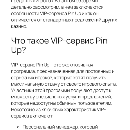
преданных игроков. В данном обзоре мы
детально рассмотрим, в чем заключаются
особенности VIP-сервиса Pin Up и как он
отличается от стандартных предложений других
казино.
Что такое VIP-сервис Pin
Up?
VIP-сервис Pin Up – это эксклюзивная
программа, предназначенная для постоянных и
серьезных игроков, которые хотят получить
максимальную отдачу от своего игрового опыта.
Участники этой программы получают доступ к
множеству специальных услуг и предложений,
которые недоступны обычным пользователям.
Некоторые из ключевых характеристик VIP-
сервиса включают:
Персональный менеджер, который