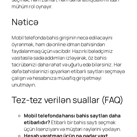
mühüm rol oynayır.
Nəticə
Mobil telefonda bahis girişinin necə ediləcəyini
öyrənmək, həm də online idman bahisindən
faydalanmaq üçün vacibdir. Hazırki bələdçimiz
vasitəsilə sadə addımları izləyərək, öz bahis
təcrübənizi daha rahat və uğurlu edə bilərsiniz. Hər
dəfə bahislərinizi qoyarkən etibarlı saytları seçməyə
çalışın və hesabınıza müvafiq giriş etməyi
unutmayın.
Tez-tez verilən suallar (FAQ)
Mobil telefonda hansı bahis saytları daha
etibarlıdır?
Etibarlı bir bahis saytı seçmək
üçün lisenziyanı və müştəri rəylərini yoxlayın.
Hesab yaratmaq üçün nə qədər vaxt