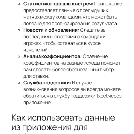
Статистика прошлых встреч:
Приложение
предоставляет данные о предыдущих
матчах между командами, что может быть
полезно для прогнозирования результата.
Новости и обновления:
Следите за
последними новостями о командах и
игроках, чтобы оставаться в курсе
изменений.
Анализ коэффициентов:
Сравнение
коэффициентов на разные исходы поможет
вам сделать более обоснованный выбор
для ставки.
Служба поддержки:
В случае
возникновения вопросов вы всегда можете
обратиться в службу поддержки 1xbet через
приложение.
Как использовать данные
из приложения для