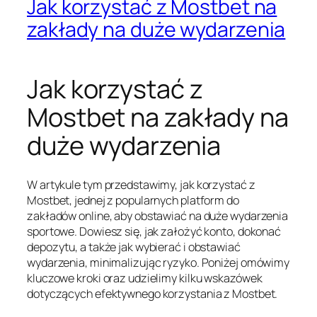
Jak korzystać z Mostbet na
zakłady na duże wydarzenia
Jak korzystać z
Mostbet na zakłady na
duże wydarzenia
W artykule tym przedstawimy, jak korzystać z
Mostbet, jednej z popularnych platform do
zakładów online, aby obstawiać na duże wydarzenia
sportowe. Dowiesz się, jak założyć konto, dokonać
depozytu, a także jak wybierać i obstawiać
wydarzenia, minimalizując ryzyko. Poniżej omówimy
kluczowe kroki oraz udzielimy kilku wskazówek
dotyczących efektywnego korzystania z Mostbet.