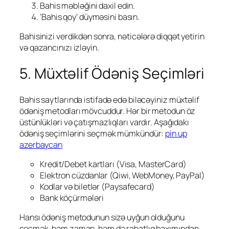
Bahis məbləğini daxil edin.
‘Bahis qoy’ düyməsini basın.
Bahisinizi verdikdən sonra, nəticələrə diqqət yetirin
və qazancınızı izləyin.
5. Müxtəlif Ödəniş Seçimləri
Bahis saytlarında istifadə edə biləcəyiniz müxtəlif
ödəniş metodları mövcuddur. Hər bir metodun öz
üstünlükləri və çatışmazlıqları vardır. Aşağıdakı
ödəniş seçimlərini seçmək mümkündür:
pin up
azerbaycan
Kredit/Debet kartları (Visa, MasterCard)
Elektron cüzdanlar (Qiwi, WebMoney, PayPal)
Kodlar və biletlər (Paysafecard)
Bank köçürmələri
Hansı ödəniş metodunun sizə uyğun olduğunu
seçmək, həm zaman, həm də rahatlıq baxımından