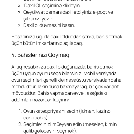
‘Daxil Ol’ seçiminə klikləyin.
Qeydiyyat zamanı daxil etdiyiniz e-poçt və
şifrənizi yazın.
Daxil ol düyməsini basın.
Hesabınıza uğurla daxil olduqdan sonra, bahis etmək
üçün bütün imkanlarınız açılacaq.
4. Bahislərinizi Qoymaq
Artıq hesabınıza daxil olduğunuzda, bahis etmək
üçün uyğun oyunu seçə bilərsiniz. Mobil versiyada
oyun seçimləri genellikle masaüstü versiyadan daha
məhduddur, lakin buna baxmayaraq, bir çox variant
mövcuddur. Bahis yapmadan əvvəl, aşağıdakı
addımları nəzərdən keçirin:
Oyun kateqoriyasını seçin (idman, kazino,
canlı bahis).
Seçimlərinizi müəyyən edin (məsələn, kimin
qalib gələcəyini seçmək).