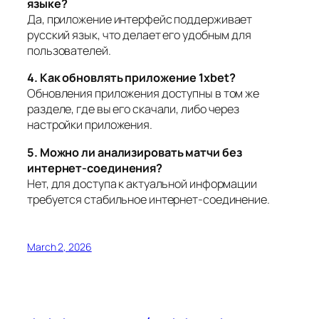
языке?
Да, приложение интерфейс поддерживает
русский язык, что делает его удобным для
пользователей.
4. Как обновлять приложение 1xbet?
Обновления приложения доступны в том же
разделе, где вы его скачали, либо через
настройки приложения.
5. Можно ли анализировать матчи без
интернет-соединения?
Нет, для доступа к актуальной информации
требуется стабильное интернет-соединение.
March 2, 2026