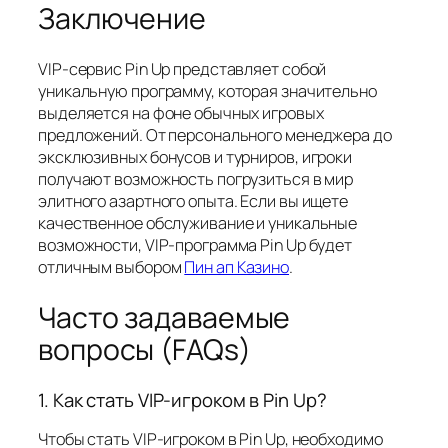
Заключение
VIP-сервис Pin Up представляет собой
уникальную программу, которая значительно
выделяется на фоне обычных игровых
предложений. От персонального менеджера до
эксклюзивных бонусов и турниров, игроки
получают возможность погрузиться в мир
элитного азартного опыта. Если вы ищете
качественное обслуживание и уникальные
возможности, VIP-программа Pin Up будет
отличным выбором
Пин ап Казино
.
Часто задаваемые
вопросы (FAQs)
1. Как стать VIP-игроком в Pin Up?
Чтобы стать VIP-игроком в Pin Up, необходимо