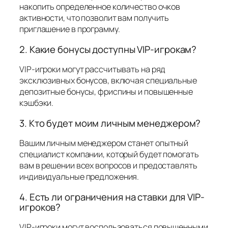
накопить определенное количество очков
активности, что позволит вам получить
приглашение в программу.
2. Какие бонусы доступны VIP-игрокам?
VIP-игроки могут рассчитывать на ряд
эксклюзивных бонусов, включая специальные
депозитные бонусы, фриспины и повышенные
кэшбэки.
3. Кто будет моим личным менеджером?
Вашим личным менеджером станет опытный
специалист компании, который будет помогать
вам в решении всех вопросов и предоставлять
индивидуальные предложения.
4. Есть ли ограничения на ставки для VIP-
игроков?
VIP-игроки могут воспользоваться повышенными