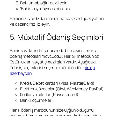
Bahis məbləğini daxil edin.
‘Bahis qoy’ düyməsini basın.
Bahisinizi verdikdən sonra, nəticələrə diqqət yetirin
və qazancınızı izləyin.
5. Müxtəlif Ödəniş Seçimləri
Bahis saytlarında istifadə edə biləcəyiniz müxtəlif
ödəniş metodları mövcuddur. Hər bir metodun öz
üstünlükləri və çatışmazlıqları vardır. Aşağıdakı
ödəniş seçimlərini seçmək mümkündür:
pin up
azerbaycan
Kredit/Debet kartları (Visa, MasterCard)
Elektron cüzdanlar (Qiwi, WebMoney, PayPal)
Kodlar və biletlər (Paysafecard)
Bank köçürmələri
Hansı ödəniş metodunun sizə uyğun olduğunu
seçmək, həm zaman, həm də rahatlıq baxımından