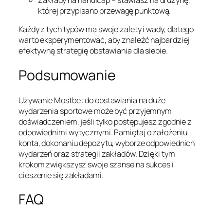
Zakłady na handicap – stawiasz na drużynę,
której przypisano przewagę punktową.
Każdy z tych typów ma swoje zalety i wady, dlatego
warto eksperymentować, aby znaleźć najbardziej
efektywną strategię obstawiania dla siebie.
Podsumowanie
Używanie Mostbet do obstawiania na duże
wydarzenia sportowe może być przyjemnym
doświadczeniem, jeśli tylko postępujesz zgodnie z
odpowiednimi wytycznymi. Pamiętaj o założeniu
konta, dokonaniu depozytu, wyborze odpowiednich
wydarzeń oraz strategii zakładów. Dzięki tym
krokom zwiększysz swoje szanse na sukces i
cieszenie się zakładami.
FAQ