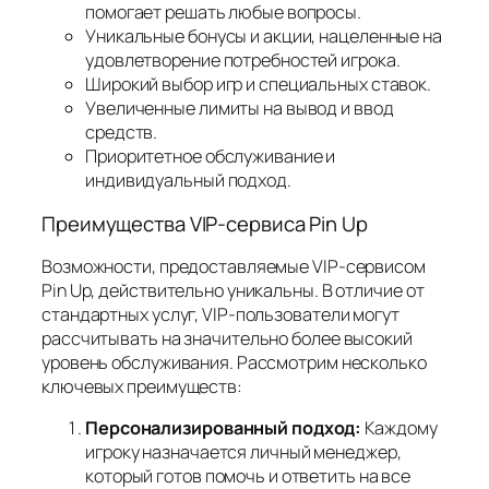
помогает решать любые вопросы.
Уникальные бонусы и акции, нацеленные на
удовлетворение потребностей игрока.
Широкий выбор игр и специальных ставок.
Увеличенные лимиты на вывод и ввод
средств.
Приоритетное обслуживание и
индивидуальный подход.
Преимущества VIP-сервиса Pin Up
Возможности, предоставляемые VIP-сервисом
Pin Up, действительно уникальны. В отличие от
стандартных услуг, VIP-пользователи могут
рассчитывать на значительно более высокий
уровень обслуживания. Рассмотрим несколько
ключевых преимуществ:
Персонализированный подход:
Каждому
игроку назначается личный менеджер,
который готов помочь и ответить на все