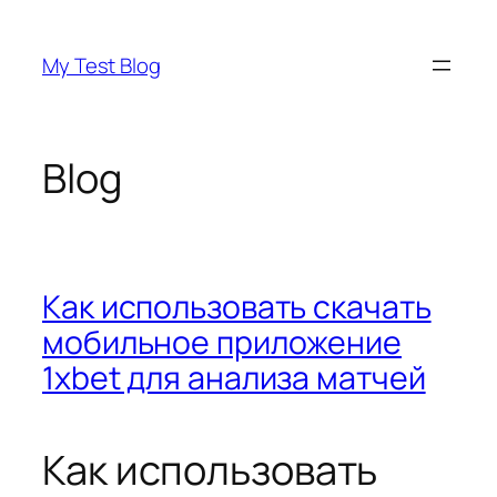
Skip
to
My Test Blog
content
Blog
Как использовать скачать
мобильное приложение
1xbet для анализа матчей
Как использовать