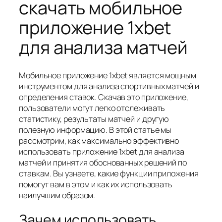
скачать мобильное
приложение 1xbet
для анализа матчей
Мобильное приложение 1xbet является мощным
инструментом для анализа спортивных матчей и
определения ставок. Скачав это приложение,
пользователи могут легко отслеживать
статистику, результаты матчей и другую
полезную информацию. В этой статье мы
рассмотрим, как максимально эффективно
использовать приложение 1xbet для анализа
матчей и принятия обоснованных решений по
ставкам. Вы узнаете, какие функции приложения
помогут вам в этом и как их использовать
наилучшим образом.
Зачем использовать