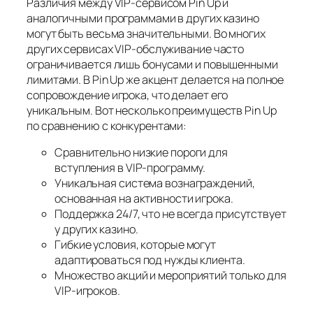
Различия между VIP-сервисом Pin Up и
аналогичными программами в других казино
могут быть весьма значительными. Во многих
других сервисах VIP-обслуживание часто
ограничивается лишь бонусами и повышенными
лимитами. В Pin Up же акцент делается на полное
сопровождение игрока, что делает его
уникальным. Вот несколько преимуществ Pin Up
по сравнению с конкурентами:
Сравнительно низкие пороги для
вступления в VIP-программу.
Уникальная система вознаграждений,
основанная на активности игрока.
Поддержка 24/7, что не всегда присутствует
у других казино.
Гибкие условия, которые могут
адаптироваться под нужды клиента.
Множество акций и мероприятий только для
VIP-игроков.