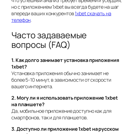
что успешный анализ требует времени и усердия,
но с приложением 1xbet вы всегда будете на шаг
впереди ваших конкурентов
1xbet скачать на
телефон
.
Часто задаваемые
вопросы (FAQ)
1. Как долго занимает установка приложения
1xbet?
Установка приложения обычно занимает не
более 5-10 минут, в зависимости от скорости
вашего интернета.
2. Могу ли я использовать приложение 1xbet
на планшете?
Да, мобильное приложение доступно как для
смартфонов, так и для планшетов.
3. Доступно ли приложение 1xbet на русском