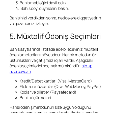
Bahis məbləğini daxil edin.
‘Bahis qoy’ düyməsini basın.
Bahisinizi verdikdən sonra, nəticələrə diqqət yetirin
və qazancınızı izləyin.
5. Müxtəlif Ödəniş Seçimləri
Bahis saytlarında istifadə edə biləcəyiniz müxtəlif
ödəniş metodları mövcuddur. Hər bir metodun öz
üstünlükləri və çatışmazlıqları vardır. Aşağıdakı
ödəniş seçimlərini seçmək mümkündür:
pin up
azerbaycan
Kredit/Debet kartları (Visa, MasterCard)
Elektron cüzdanlar (Qiwi, WebMoney, PayPal)
Kodlar və biletlər (Paysafecard)
Bank köçürmələri
Hansı ödəniş metodunun sizə uyğun olduğunu
seçmək, həm zaman, həm də rahatlıq baxımından