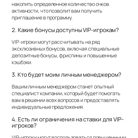
накопить определенное количество очков
активности, что позволит вам получить
приглашение в программу.
2. Какие бонусы доступны VIP-игрокам?
VIP-игроки могут рассчитывать на ряд
эксклюзивных бонусов, включая специальные
депозитные бонусы, фриспины и повышенные
кэшбэки.
3. Кто будет моим личным менеджером?
Вашим личным менеджером станет опытный
специалист компании, который будет помогать
вам в решении всех вопросов и предоставлять
индивидуальные предложения.
4. Есть ли ограничения на ставки для VIP-
игроков?
VIP-игроки могут воспользоваться повышенными