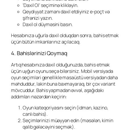
‘Daxil Ol’ seçiminə klikləyin.
Qeydiyyat zamanı daxil etdiyiniz e-poçt və
şifrənizi yazın.
Daxil ol düyməsini basın.
Hesabınıza uğurla daxil olduqdan sonra, bahis etmək
üçün bütün imkanlarınız açılacaq.
4. Bahislərinizi Qoymaq
Artıq hesabınıza daxil olduğunuzda, bahis etmək
üçün uyğun oyunu seçə bilərsiniz. Mobil versiyada
oyun seçimləri genellikle masaüstü versiyadan daha
məhduddur, lakin buna baxmayaraq, bir çox variant
mövcuddur. Bahis yapmadan əvvəl, aşağıdakı
addımları nəzərdən keçirin:
Oyun kateqoriyasını seçin (idman, kazino,
canlı bahis).
Seçimlərinizi müəyyən edin (məsələn, kimin
qalib gələcəyini seçmək).