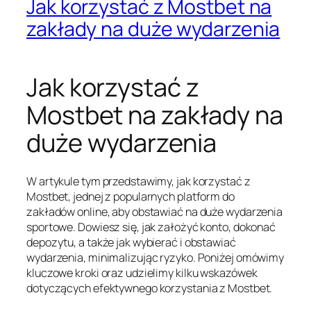
Jak korzystać z Mostbet na
zakłady na duże wydarzenia
Jak korzystać z
Mostbet na zakłady na
duże wydarzenia
W artykule tym przedstawimy, jak korzystać z
Mostbet, jednej z popularnych platform do
zakładów online, aby obstawiać na duże wydarzenia
sportowe. Dowiesz się, jak założyć konto, dokonać
depozytu, a także jak wybierać i obstawiać
wydarzenia, minimalizując ryzyko. Poniżej omówimy
kluczowe kroki oraz udzielimy kilku wskazówek
dotyczących efektywnego korzystania z Mostbet.