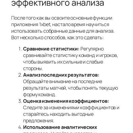
эффективного анализа
После того как вы освоите основные функции
приложения 1xbet, настало время научиться
использовать собранные данные для анализа.
Вот несколько способов, как это сделать:
Сравнение статистики:
Регулярно
сравнивайте статистику команд и игроков,
чтобы выявить их сильные и слабые
стороны.
Анализ последних результатов:
Обращайте внимание на последние
результаты матчей, чтобы понять текущую
форму команд.
Оценка изменения коэффициентов:
Следите за изменениями коэффициентов и
старайтесь находить выгодные
предложения.
Использование аналитических