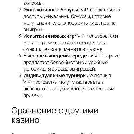
вопросы.
Эксклюзивные бонусы:
VIP-игроки имеют
доступ к уникальным бонусам, которые
могут значительно повысить их шансы на
выигрыш.
Испытания новых игр:
VIP-пользователи
могут первым испытать новые игры и
функции, выходящие на платформе.
Быстрое выведение средств:
VIP-сервис
предлагает более быстрые и удобные
условия для вывода выигрышей.
Индивидуальные турниры:
Участники
VIP-программы могут участвовать в
эксклюзивных турнирах с увеличенными
призами.
Сравнение с другими
казино