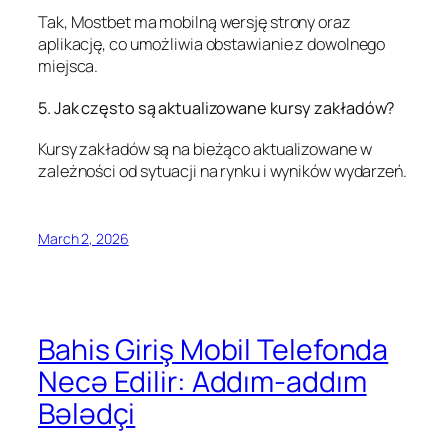
Tak, Mostbet ma mobilną wersję strony oraz
aplikację, co umożliwia obstawianie z dowolnego
miejsca.
5. Jak często są aktualizowane kursy zakładów?
Kursy zakładów są na bieżąco aktualizowane w
zależności od sytuacji na rynku i wyników wydarzeń.
March 2, 2026
Bahis Giriş Mobil Telefonda
Necə Edilir: Addım-addım
Bələdçi