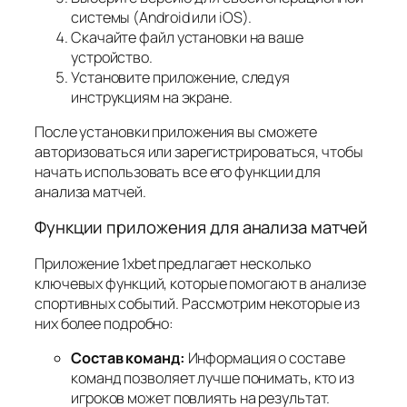
системы (Android или iOS).
Скачайте файл установки на ваше
устройство.
Установите приложение, следуя
инструкциям на экране.
После установки приложения вы сможете
авторизоваться или зарегистрироваться, чтобы
начать использовать все его функции для
анализа матчей.
Функции приложения для анализа матчей
Приложение 1xbet предлагает несколько
ключевых функций, которые помогают в анализе
спортивных событий. Рассмотрим некоторые из
них более подробно:
Состав команд:
Информация о составе
команд позволяет лучше понимать, кто из
игроков может повлиять на результат.