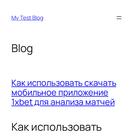
Skip
to
My Test Blog
content
Blog
Как использовать скачать
мобильное приложение
1xbet для анализа матчей
Как использовать