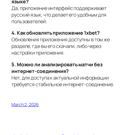
языке?
Да, приложение интерфейс поддерживает
русский язык, что делает его удобным для
пользователей.
4. Как обновлять приложение 1xbet?
Обновления приложения доступны в том же
разделе, где вы его скачали, либо через
настройки приложения.
5. Можно ли анализировать матчи без
интернет-соединения?
Нет, для доступа к актуальной информации
требуется стабильное интернет-соединение.
March 2, 2026