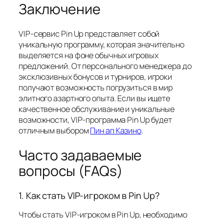
Заключение
VIP-сервис Pin Up представляет собой
уникальную программу, которая значительно
выделяется на фоне обычных игровых
предложений. От персонального менеджера до
эксклюзивных бонусов и турниров, игроки
получают возможность погрузиться в мир
элитного азартного опыта. Если вы ищете
качественное обслуживание и уникальные
возможности, VIP-программа Pin Up будет
отличным выбором
Пин ап Казино
.
Часто задаваемые
вопросы (FAQs)
1. Как стать VIP-игроком в Pin Up?
Чтобы стать VIP-игроком в Pin Up, необходимо