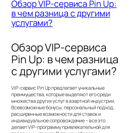
Обзор VIP-сервиса Pin Up:
в чем разница с другими
услугами?
Обзор VIP-сервиса
Pin Up: в чем разница
с другими услугами?
VIP-сервис Pin Up предлагает уникальные
преимущества, которые выделяют его среди
множества других услуг в азартной индустрии.
Всевозможные бонусы, персональный подход,
расширенные возможности для ставок и
индивидуальное сопровождение – все это
делает VIP-программу привлекательной для