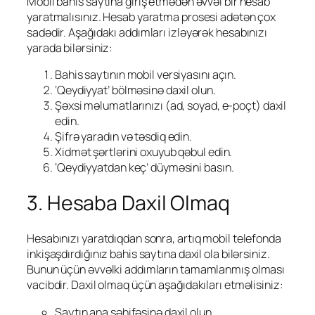
Mobil bahis saytına giriş etmədən əvvəl bir hesab
yaratmalısınız. Hesab yaratma prosesi adətən çox
sadədir. Aşağıdakı addımları izləyərək hesabınızı
yarada bilərsiniz:
Bahis saytının mobil versiyasını açın.
‘Qeydiyyat’ bölməsinə daxil olun.
Şəxsi məlumatlarınızı (ad, soyad, e-poçt) daxil
edin.
Şifrə yaradın və təsdiq edin.
Xidmət şərtlərini oxuyub qəbul edin.
‘Qeydiyyatdan keç’ düyməsini basın.
3. Hesaba Daxil Olmaq
Hesabınızı yaratdıqdan sonra, artıq mobil telefonda
inkişaşdırdığınız bahis saytına daxil ola bilərsiniz.
Bunun üçün əvvəlki addımların tamamlanmış olması
vacibdir. Daxil olmaq üçün aşağıdakıları etməlisiniz:
Saytın ana səhifəsinə daxil olun.