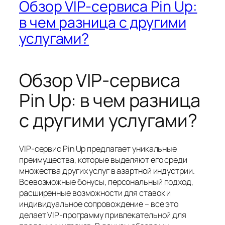
Обзор VIP-сервиса Pin Up:
в чем разница с другими
услугами?
Обзор VIP-сервиса
Pin Up: в чем разница
с другими услугами?
VIP-сервис Pin Up предлагает уникальные
преимущества, которые выделяют его среди
множества других услуг в азартной индустрии.
Всевозможные бонусы, персональный подход,
расширенные возможности для ставок и
индивидуальное сопровождение – все это
делает VIP-программу привлекательной для