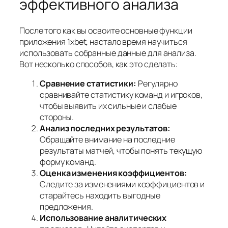
эффективного анализа
После того как вы освоите основные функции
приложения 1xbet, настало время научиться
использовать собранные данные для анализа.
Вот несколько способов, как это сделать:
Сравнение статистики:
Регулярно
сравнивайте статистику команд и игроков,
чтобы выявить их сильные и слабые
стороны.
Анализ последних результатов:
Обращайте внимание на последние
результаты матчей, чтобы понять текущую
форму команд.
Оценка изменения коэффициентов:
Следите за изменениями коэффициентов и
старайтесь находить выгодные
предложения.
Использование аналитических