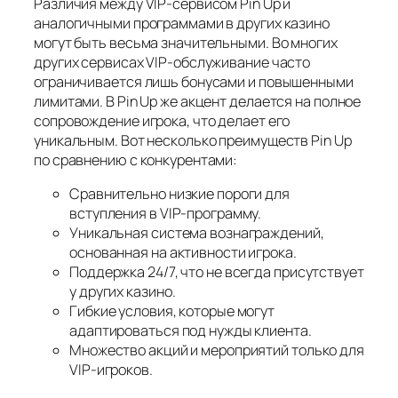
Различия между VIP-сервисом Pin Up и
аналогичными программами в других казино
могут быть весьма значительными. Во многих
других сервисах VIP-обслуживание часто
ограничивается лишь бонусами и повышенными
лимитами. В Pin Up же акцент делается на полное
сопровождение игрока, что делает его
уникальным. Вот несколько преимуществ Pin Up
по сравнению с конкурентами:
Сравнительно низкие пороги для
вступления в VIP-программу.
Уникальная система вознаграждений,
основанная на активности игрока.
Поддержка 24/7, что не всегда присутствует
у других казино.
Гибкие условия, которые могут
адаптироваться под нужды клиента.
Множество акций и мероприятий только для
VIP-игроков.