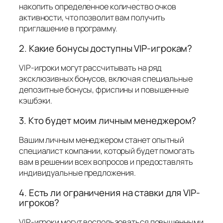
накопить определенное количество очков
активности, что позволит вам получить
приглашение в программу.
2. Какие бонусы доступны VIP-игрокам?
VIP-игроки могут рассчитывать на ряд
эксклюзивных бонусов, включая специальные
депозитные бонусы, фриспины и повышенные
кэшбэки.
3. Кто будет моим личным менеджером?
Вашим личным менеджером станет опытный
специалист компании, который будет помогать
вам в решении всех вопросов и предоставлять
индивидуальные предложения.
4. Есть ли ограничения на ставки для VIP-
игроков?
VIP-игроки могут воспользоваться повышенными