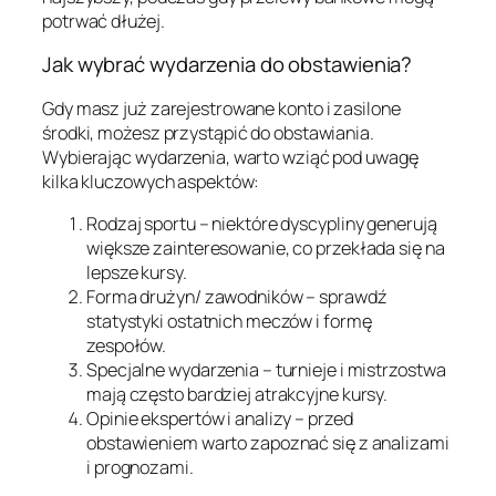
potrwać dłużej.
Jak wybrać wydarzenia do obstawienia?
Gdy masz już zarejestrowane konto i zasilone
środki, możesz przystąpić do obstawiania.
Wybierając wydarzenia, warto wziąć pod uwagę
kilka kluczowych aspektów:
Rodzaj sportu – niektóre dyscypliny generują
większe zainteresowanie, co przekłada się na
lepsze kursy.
Forma drużyn/ zawodników – sprawdź
statystyki ostatnich meczów i formę
zespołów.
Specjalne wydarzenia – turnieje i mistrzostwa
mają często bardziej atrakcyjne kursy.
Opinie ekspertów i analizy – przed
obstawieniem warto zapoznać się z analizami
i prognozami.