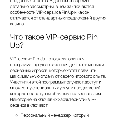
преданных игроков. В данном обзоре мы
детально рассмотрим, в чем заключаются
особенности VIP-сервиса Pin Up и как он
отличается от стандартных предложений других
казино.
Что такое VIP-сервис Pin
Up?
VIP-сервис Pin Up – это эксклюзивная
программа, предназначенная для постоянных и
серьезных игроков, которые хотят получить
максимальную отдачу от своего игрового опыта.
Участники этой программы получают доступ к
множеству специальных услуг и предложений,
которые недоступны обычным пользователям.
Некоторые из ключевых характеристик VIP-
сервиса включают:
Персональный менеджер, который