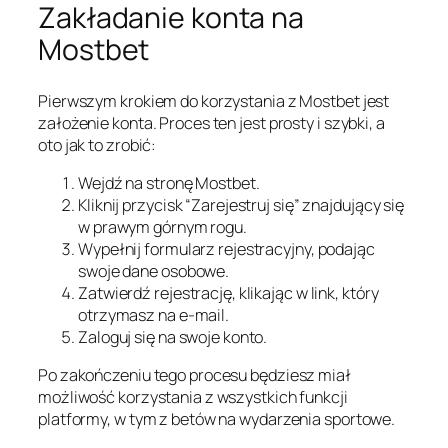
Zakładanie konta na
Mostbet
Pierwszym krokiem do korzystania z Mostbet jest
założenie konta. Proces ten jest prosty i szybki, a
oto jak to zrobić:
Wejdź na stronę Mostbet.
Kliknij przycisk “Zarejestruj się” znajdujący się
w prawym górnym rogu.
Wypełnij formularz rejestracyjny, podając
swoje dane osobowe.
Zatwierdź rejestrację, klikając w link, który
otrzymasz na e-mail.
Zaloguj się na swoje konto.
Po zakończeniu tego procesu będziesz miał
możliwość korzystania z wszystkich funkcji
platformy, w tym z betów na wydarzenia sportowe.