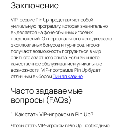
Заключение
VIP-сервис Pin Up представляет собой
уникальную программу, которая значительно
выделяется на фоне обычных игровых
предложений. От персонального менеджера до
эксклюзивных бонусов и турниров, игроки
получают возможность погрузиться в мир
элитного азартного опыта. Если вы ищете
качественное обслуживание и уникальные
возможности, VIP-программа Pin Up будет
отличным выбором
Пин ап Казино
.
Часто задаваемые
вопросы (FAQs)
1. Как стать VIP-игроком в Pin Up?
Чтобы стать VIP-игроком в Pin Up, необходимо