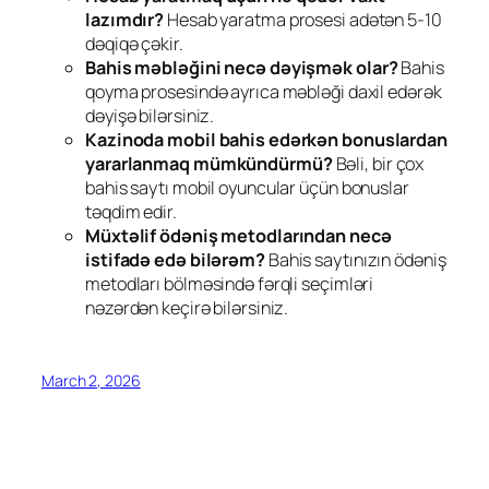
lazımdır?
Hesab yaratma prosesi adətən 5-10
dəqiqə çəkir.
Bahis məbləğini necə dəyişmək olar?
Bahis
qoyma prosesində ayrıca məbləği daxil edərək
dəyişə bilərsiniz.
Kazinoda mobil bahis edərkən bonuslardan
yararlanmaq mümkündürmü?
Bəli, bir çox
bahis saytı mobil oyuncular üçün bonuslar
təqdim edir.
Müxtəlif ödəniş metodlarından necə
istifadə edə bilərəm?
Bahis saytınızın ödəniş
metodları bölməsində fərqli seçimləri
nəzərdən keçirə bilərsiniz.
March 2, 2026