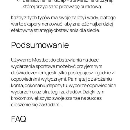
Zakłady na handicap – stawiasz na drużynę,
której przypisano przewagę punktową.
Każdy z tych typów ma swoje zalety i wady, dlatego
warto eksperymentować, aby znaleźć najbardziej
efektywną strategię obstawiania dla siebie.
Podsumowanie
Używanie Mostbet do obstawiania na duże
wydarzenia sportowe może być przyjemnym
doświadczeniem, jeśli tylko postępujesz zgodnie z
odpowiednimi wytycznymi. Pamiętaj o założeniu
konta, dokonaniu depozytu, wyborze odpowiednich
wydarzeń oraz strategii zakładów. Dzięki tym
krokom zwiększysz swoje szanse na sukces i
cieszenie się zakładami.
FAQ