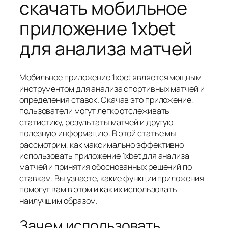
скачать мобильное
приложение 1xbet
для анализа матчей
Мобильное приложение 1xbet является мощным
инструментом для анализа спортивных матчей и
определения ставок. Скачав это приложение,
пользователи могут легко отслеживать
статистику, результаты матчей и другую
полезную информацию. В этой статье мы
рассмотрим, как максимально эффективно
использовать приложение 1xbet для анализа
матчей и принятия обоснованных решений по
ставкам. Вы узнаете, какие функции приложения
помогут вам в этом и как их использовать
наилучшим образом.
Зачем использовать