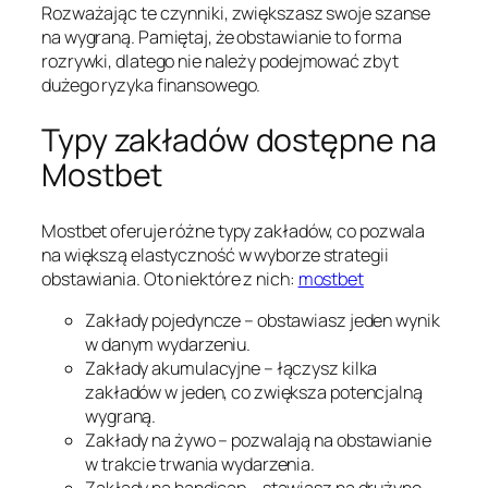
Rozważając te czynniki, zwiększasz swoje szanse
na wygraną. Pamiętaj, że obstawianie to forma
rozrywki, dlatego nie należy podejmować zbyt
dużego ryzyka finansowego.
Typy zakładów dostępne na
Mostbet
Mostbet oferuje różne typy zakładów, co pozwala
na większą elastyczność w wyborze strategii
obstawiania. Oto niektóre z nich:
mostbet
Zakłady pojedyncze – obstawiasz jeden wynik
w danym wydarzeniu.
Zakłady akumulacyjne – łączysz kilka
zakładów w jeden, co zwiększa potencjalną
wygraną.
Zakłady na żywo – pozwalają na obstawianie
w trakcie trwania wydarzenia.