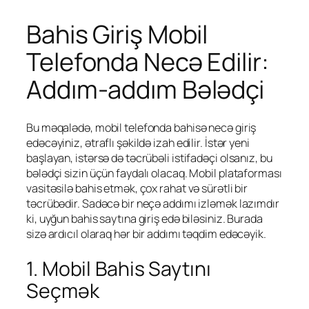
Bahis Giriş Mobil
Telefonda Necə Edilir:
Addım-addım Bələdçi
Bu məqalədə, mobil telefonda bahisə necə giriş
edəcəyiniz, ətraflı şəkildə izah edilir. İstər yeni
başlayan, istərsə də təcrübəli istifadəçi olsanız, bu
bələdçi sizin üçün faydalı olacaq. Mobil plataforması
vasitəsilə bahis etmək, çox rahat və sürətli bir
təcrübədir. Sadəcə bir neçə addımı izləmək lazımdır
ki, uyğun bahis saytına giriş edə biləsiniz. Burada
sizə ardıcıl olaraq hər bir addımı təqdim edəcəyik.
1. Mobil Bahis Saytını
Seçmək