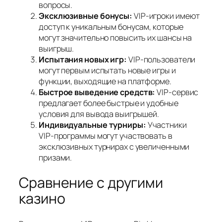
вопросы.
Эксклюзивные бонусы:
VIP-игроки имеют
доступ к уникальным бонусам, которые
могут значительно повысить их шансы на
выигрыш.
Испытания новых игр:
VIP-пользователи
могут первым испытать новые игры и
функции, выходящие на платформе.
Быстрое выведение средств:
VIP-сервис
предлагает более быстрые и удобные
условия для вывода выигрышей.
Индивидуальные турниры:
Участники
VIP-программы могут участвовать в
эксклюзивных турнирах с увеличенными
призами.
Сравнение с другими
казино