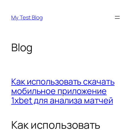
Skip
to
My Test Blog
content
Blog
Как использовать скачать
мобильное приложение
1xbet для анализа матчей
Как использовать