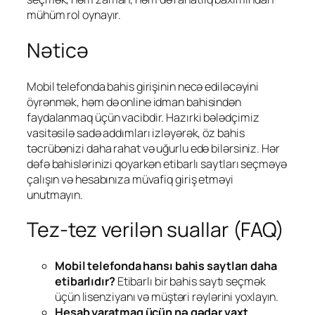
mühüm rol oynayır.
Nəticə
Mobil telefonda bahis girişinin necə ediləcəyini
öyrənmək, həm də online idman bahisindən
faydalanmaq üçün vacibdir. Hazırki bələdçimiz
vasitəsilə sadə addımları izləyərək, öz bahis
təcrübənizi daha rahat və uğurlu edə bilərsiniz. Hər
dəfə bahislərinizi qoyarkən etibarlı saytları seçməyə
çalışın və hesabınıza müvafiq giriş etməyi
unutmayın.
Tez-tez verilən suallar (FAQ)
Mobil telefonda hansı bahis saytları daha
etibarlıdır?
Etibarlı bir bahis saytı seçmək
üçün lisenziyanı və müştəri rəylərini yoxlayın.
Hesab yaratmaq üçün nə qədər vaxt