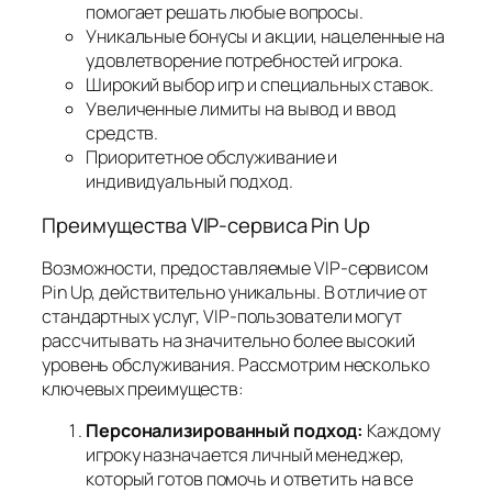
помогает решать любые вопросы.
Уникальные бонусы и акции, нацеленные на
удовлетворение потребностей игрока.
Широкий выбор игр и специальных ставок.
Увеличенные лимиты на вывод и ввод
средств.
Приоритетное обслуживание и
индивидуальный подход.
Преимущества VIP-сервиса Pin Up
Возможности, предоставляемые VIP-сервисом
Pin Up, действительно уникальны. В отличие от
стандартных услуг, VIP-пользователи могут
рассчитывать на значительно более высокий
уровень обслуживания. Рассмотрим несколько
ключевых преимуществ:
Персонализированный подход:
Каждому
игроку назначается личный менеджер,
который готов помочь и ответить на все