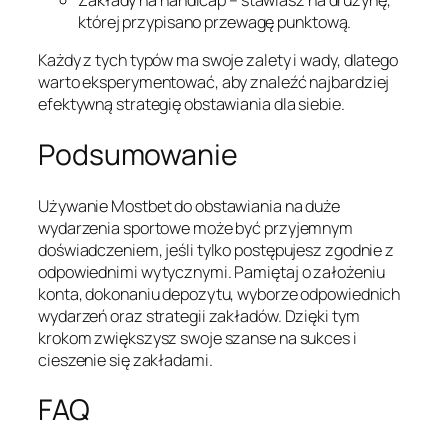
Zakłady na handicap – stawiasz na drużynę,
której przypisano przewagę punktową.
Każdy z tych typów ma swoje zalety i wady, dlatego
warto eksperymentować, aby znaleźć najbardziej
efektywną strategię obstawiania dla siebie.
Podsumowanie
Używanie Mostbet do obstawiania na duże
wydarzenia sportowe może być przyjemnym
doświadczeniem, jeśli tylko postępujesz zgodnie z
odpowiednimi wytycznymi. Pamiętaj o założeniu
konta, dokonaniu depozytu, wyborze odpowiednich
wydarzeń oraz strategii zakładów. Dzięki tym
krokom zwiększysz swoje szanse na sukces i
cieszenie się zakładami.
FAQ