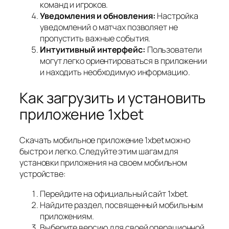
команд и игроков.
Уведомления и обновления:
Настройка
уведомлений о матчах позволяет не
пропустить важные события.
Интуитивный интерфейс:
Пользователи
могут легко ориентироваться в приложении
и находить необходимую информацию.
Как загрузить и установить
приложение 1xbet
Скачать мобильное приложение 1xbet можно
быстро и легко. Следуйте этим шагам для
установки приложения на своем мобильном
устройстве:
Перейдите на официальный сайт 1xbet.
Найдите раздел, посвященный мобильным
приложениям.
Выберите версию для своей операционной