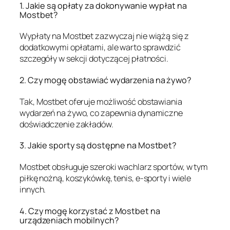
1. Jakie są opłaty za dokonywanie wypłat na
Mostbet?
Wypłaty na Mostbet zazwyczaj nie wiążą się z
dodatkowymi opłatami, ale warto sprawdzić
szczegóły w sekcji dotyczącej płatności.
2. Czy mogę obstawiać wydarzenia na żywo?
Tak, Mostbet oferuje możliwość obstawiania
wydarzeń na żywo, co zapewnia dynamiczne
doświadczenie zakładów.
3. Jakie sporty są dostępne na Mostbet?
Mostbet obsługuje szeroki wachlarz sportów, w tym
piłkę nożną, koszykówkę, tenis, e-sporty i wiele
innych.
4. Czy mogę korzystać z Mostbet na
urządzeniach mobilnych?