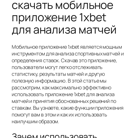
скачать мобильное
приложение 1xbet
для анализа матчей
Мобильное приложение 1xbet является мощным
инструментом для анализа спортивных матчей и
определения ставок. Скачав это приложение,
пользователи могут легко отслеживать
статистику, результаты матчей и другую
полезную информацию. В этой статье мы
рассмотрим, как максимально эффективно
использовать приложение 1xbet для анализа
матчей и принятия обоснованных решений по
ставкам. Вы узнаете, какие функции приложения
помогут вам в этом и как их использовать
наилучшим образом.
Зачем использовать