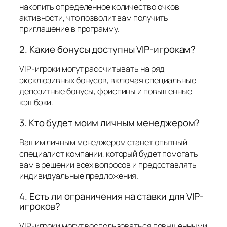
накопить определенное количество очков
активности, что позволит вам получить
приглашение в программу.
2. Какие бонусы доступны VIP-игрокам?
VIP-игроки могут рассчитывать на ряд
эксклюзивных бонусов, включая специальные
депозитные бонусы, фриспины и повышенные
кэшбэки.
3. Кто будет моим личным менеджером?
Вашим личным менеджером станет опытный
специалист компании, который будет помогать
вам в решении всех вопросов и предоставлять
индивидуальные предложения.
4. Есть ли ограничения на ставки для VIP-
игроков?
VIP-игроки могут воспользоваться повышенными