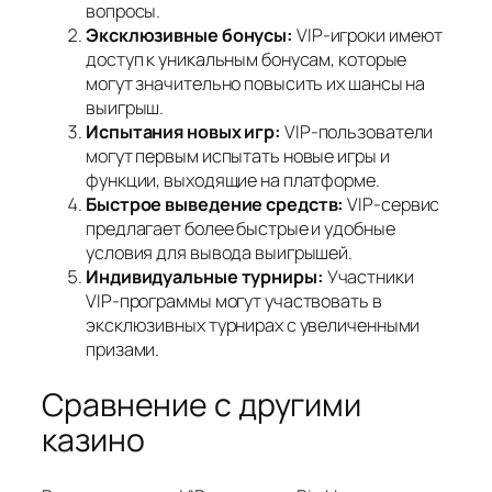
вопросы.
Эксклюзивные бонусы:
VIP-игроки имеют
доступ к уникальным бонусам, которые
могут значительно повысить их шансы на
выигрыш.
Испытания новых игр:
VIP-пользователи
могут первым испытать новые игры и
функции, выходящие на платформе.
Быстрое выведение средств:
VIP-сервис
предлагает более быстрые и удобные
условия для вывода выигрышей.
Индивидуальные турниры:
Участники
VIP-программы могут участвовать в
эксклюзивных турнирах с увеличенными
призами.
Сравнение с другими
казино