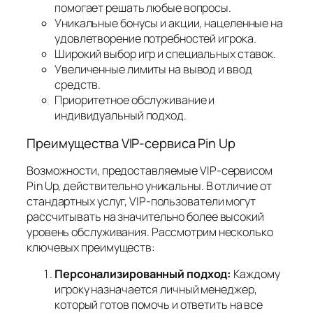
помогает решать любые вопросы.
Уникальные бонусы и акции, нацеленные на
удовлетворение потребностей игрока.
Широкий выбор игр и специальных ставок.
Увеличенные лимиты на вывод и ввод
средств.
Приоритетное обслуживание и
индивидуальный подход.
Преимущества VIP-сервиса Pin Up
Возможности, предоставляемые VIP-сервисом
Pin Up, действительно уникальны. В отличие от
стандартных услуг, VIP-пользователи могут
рассчитывать на значительно более высокий
уровень обслуживания. Рассмотрим несколько
ключевых преимуществ:
Персонализированный подход:
Каждому
игроку назначается личный менеджер,
который готов помочь и ответить на все