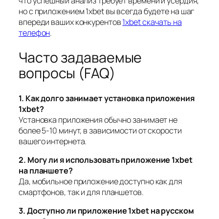
что успешный анализ требует времени и усердия,
но с приложением 1xbet вы всегда будете на шаг
впереди ваших конкурентов
1xbet скачать на
телефон
.
Часто задаваемые
вопросы (FAQ)
1. Как долго занимает установка приложения
1xbet?
Установка приложения обычно занимает не
более 5-10 минут, в зависимости от скорости
вашего интернета.
2. Могу ли я использовать приложение 1xbet
на планшете?
Да, мобильное приложение доступно как для
смартфонов, так и для планшетов.
3. Доступно ли приложение 1xbet на русском