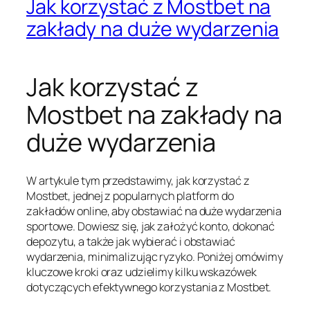
Jak korzystać z Mostbet na
zakłady na duże wydarzenia
Jak korzystać z
Mostbet na zakłady na
duże wydarzenia
W artykule tym przedstawimy, jak korzystać z
Mostbet, jednej z popularnych platform do
zakładów online, aby obstawiać na duże wydarzenia
sportowe. Dowiesz się, jak założyć konto, dokonać
depozytu, a także jak wybierać i obstawiać
wydarzenia, minimalizując ryzyko. Poniżej omówimy
kluczowe kroki oraz udzielimy kilku wskazówek
dotyczących efektywnego korzystania z Mostbet.