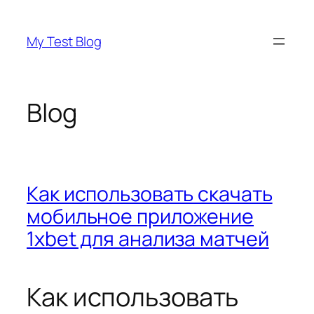
Skip
to
My Test Blog
content
Blog
Как использовать скачать
мобильное приложение
1xbet для анализа матчей
Как использовать