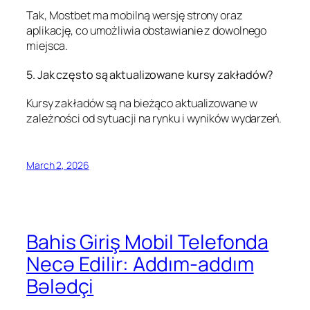
Tak, Mostbet ma mobilną wersję strony oraz
aplikację, co umożliwia obstawianie z dowolnego
miejsca.
5. Jak często są aktualizowane kursy zakładów?
Kursy zakładów są na bieżąco aktualizowane w
zależności od sytuacji na rynku i wyników wydarzeń.
March 2, 2026
Bahis Giriş Mobil Telefonda
Necə Edilir: Addım-addım
Bələdçi