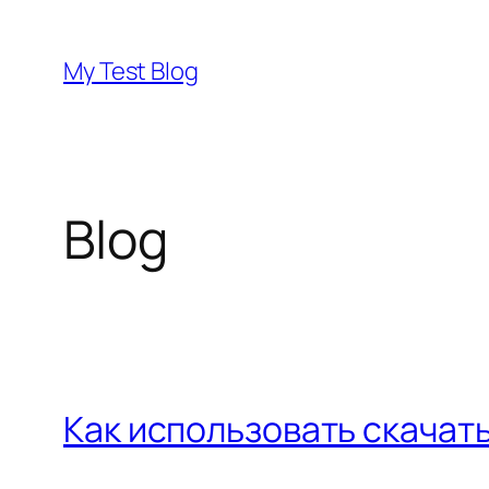
Skip
to
My Test Blog
content
Blog
Как использовать скачат