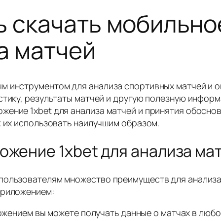
ь скачать мобильн
а матчей
м инструментом для анализа спортивных матчей и о
стику, результаты матчей и другую полезную информ
ение 1xbet для анализа матчей и принятия обоснова
к их использовать наилучшим образом.
ожение 1xbet для анализа ма
пользователям множество преимуществ для анализа
приложением:
жением вы можете получать данные о матчах в любое