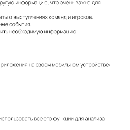
другую информацию, что очень важно для
ты о выступлениях команд и игроков.
ные события.
одить необходимую информацию.
 приложения на своем мобильном устройстве:
использовать все его функции для анализа