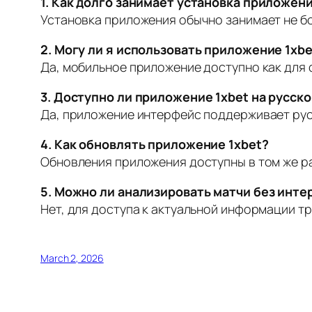
1. Как долго занимает установка приложени
Установка приложения обычно занимает не бо
2. Могу ли я использовать приложение 1xb
Да, мобильное приложение доступно как для 
3. Доступно ли приложение 1xbet на русск
Да, приложение интерфейс поддерживает русс
4. Как обновлять приложение 1xbet?
Обновления приложения доступны в том же ра
5. Можно ли анализировать матчи без инт
Нет, для доступа к актуальной информации т
March 2, 2026