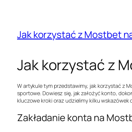
Jak korzystać z Mostbet n
Jak korzystać z 
W artykule tym przedstawimy, jak korzystać z M
sportowe. Dowiesz się, jak założyć konto, doko
kluczowe kroki oraz udzielimy kilku wskazówek
Zakładanie konta na Most