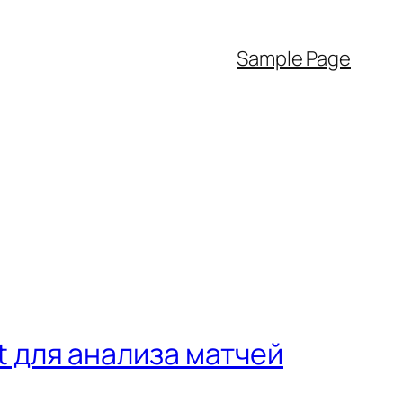
Sample Page
t для анализа матчей