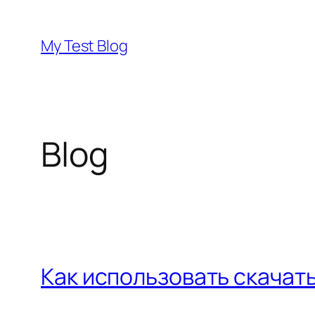
Skip
to
My Test Blog
content
Blog
Как использовать скачат