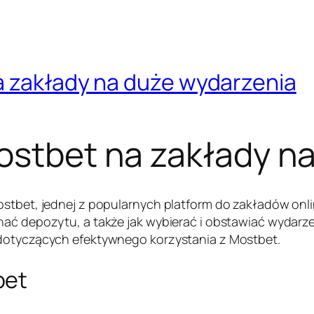
a zakłady na duże wydarzenia
Mostbet na zakłady n
ostbet, jednej z popularnych platform do zakładów onl
nać depozytu, a także jak wybierać i obstawiać wydarz
 dotyczących efektywnego korzystania z Mostbet.
bet