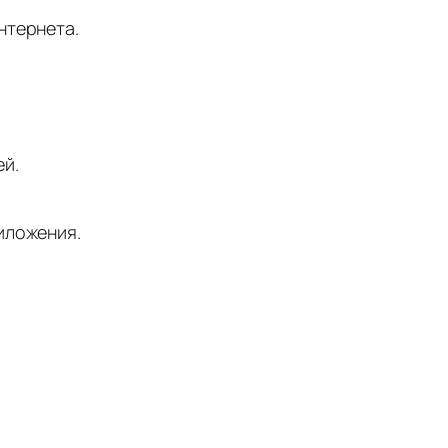
нтернета.
ей.
иложения.