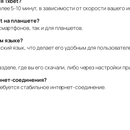
я 1xbet?
лее 5-10 минут, в зависимости от скорости вашего и
et на планшете?
смартфонов, так и для планшетов.
ом языке?
кий язык, что делает его удобным для пользовател
зделе, где вы его скачали, либо через настройки пр
ернет-соединения?
ребуется стабильное интернет-соединение.