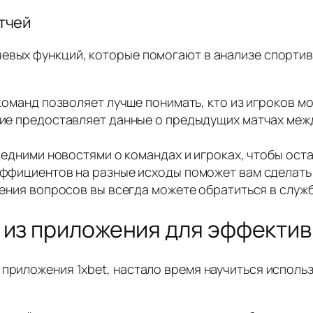
тчей
чевых функций, которые помогают в анализе спортив
манд позволяет лучше понимать, кто из игроков мож
е предоставляет данные о предыдущих матчах межд
едними новостями о командах и игроках, чтобы оста
ффициентов на разные исходы поможет вам сделать 
ения вопросов вы всегда можете обратиться в служб
 из приложения для эффектив
 приложения 1xbet, настало время научиться исполь