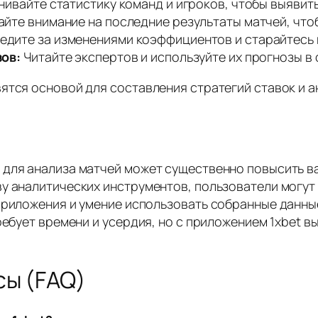
ивайте статистику команд и игроков, чтобы выявить
йте внимание на последние результаты матчей, что
едите за изменениями коэффициентов и старайтесь 
ов:
Читайте экспертов и используйте их прогнозы в
ятся основой для составления стратегий ставок и 
 для анализа матчей может существенно повысить в
ву аналитических инструментов, пользователи могут
приложения и умение использовать собранные данные
ребует времени и усердия, но с приложением 1xbet в
сы (FAQ)