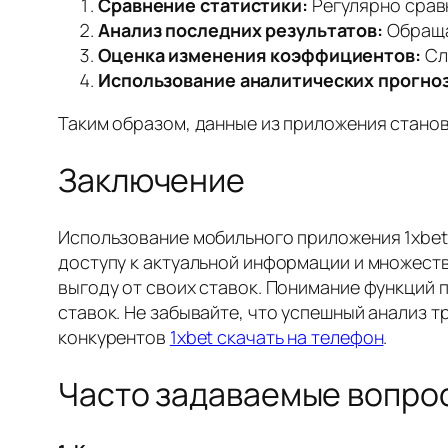
Сравнение статистики:
Регулярно сравн
Анализ последних результатов:
Обраща
Оценка изменения коэффициентов:
Сл
Использование аналитических прогноз
Таким образом, данные из приложения станов
Заключение
Использование мобильного приложения 1xbet
доступу к актуальной информации и множест
выгоду от своих ставок. Понимание функций 
ставок. Не забывайте, что успешный анализ т
конкурентов
1xbet скачать на телефон
.
Часто задаваемые вопро