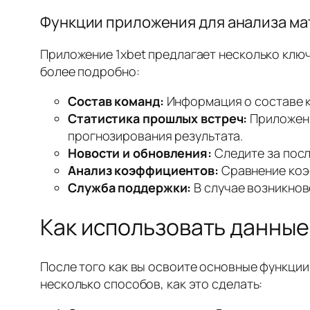
Функции приложения для анализа ма
Приложение 1xbet предлагает несколько клю
более подробно:
Состав команд:
Информация о составе ко
Статистика прошлых встреч:
Приложени
прогнозирования результата.
Новости и обновления:
Следите за посл
Анализ коэффициентов:
Сравнение коэ
Служба поддержки:
В случае возникнов
Как использовать данные
После того как вы освоите основные функции
несколько способов, как это сделать: