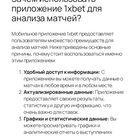
приложение 1xbet для
анализа матчей?
Мобильное приложение 1xbet предоставляет
пользователям множество преимуществ для
анализа матчей. Ниже приведены основные
причины, почему стоит воспользоваться именно
этим приложением:
Удобный доступ к информации:
С
приложением вы можете получать данные о
матчах в любое время и в любом месте.
Актуализированные данные:
Приложение
предоставляет свежие результаты,
статистику и другую информацию, что
очень важно для ставок.
Графики и статистические данные:
Вы
можете просматривать графики и
аналитические отчеты о выступлениях