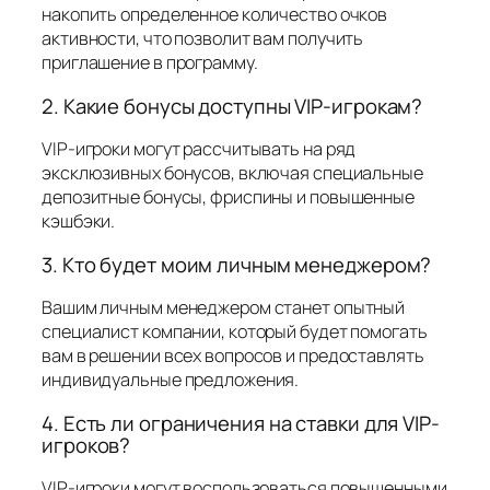
накопить определенное количество очков
активности, что позволит вам получить
приглашение в программу.
2. Какие бонусы доступны VIP-игрокам?
VIP-игроки могут рассчитывать на ряд
эксклюзивных бонусов, включая специальные
депозитные бонусы, фриспины и повышенные
кэшбэки.
3. Кто будет моим личным менеджером?
Вашим личным менеджером станет опытный
специалист компании, который будет помогать
вам в решении всех вопросов и предоставлять
индивидуальные предложения.
4. Есть ли ограничения на ставки для VIP-
игроков?
VIP-игроки могут воспользоваться повышенными