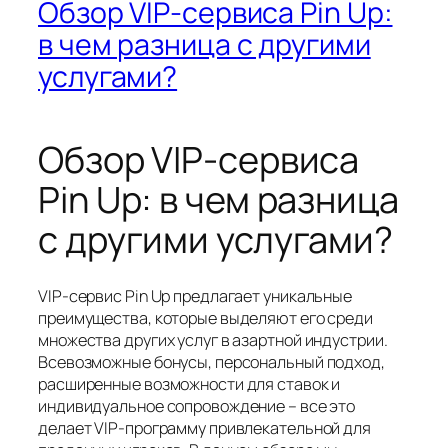
Обзор VIP-сервиса Pin Up:
в чем разница с другими
услугами?
Обзор VIP-сервиса
Pin Up: в чем разница
с другими услугами?
VIP-сервис Pin Up предлагает уникальные
преимущества, которые выделяют его среди
множества других услуг в азартной индустрии.
Всевозможные бонусы, персональный подход,
расширенные возможности для ставок и
индивидуальное сопровождение – все это
делает VIP-программу привлекательной для