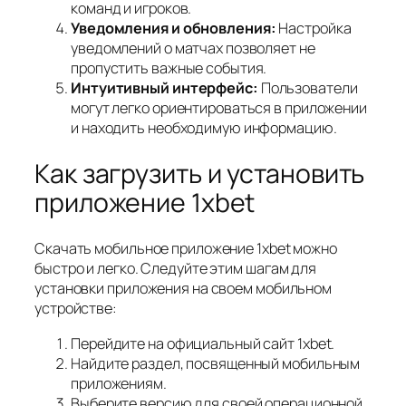
команд и игроков.
Уведомления и обновления:
Настройка
уведомлений о матчах позволяет не
пропустить важные события.
Интуитивный интерфейс:
Пользователи
могут легко ориентироваться в приложении
и находить необходимую информацию.
Как загрузить и установить
приложение 1xbet
Скачать мобильное приложение 1xbet можно
быстро и легко. Следуйте этим шагам для
установки приложения на своем мобильном
устройстве:
Перейдите на официальный сайт 1xbet.
Найдите раздел, посвященный мобильным
приложениям.
Выберите версию для своей операционной