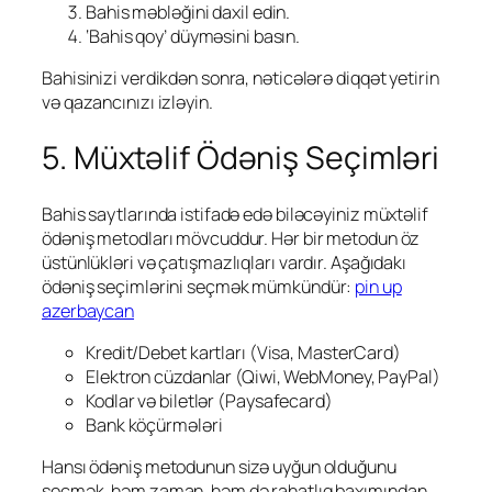
Bahis məbləğini daxil edin.
‘Bahis qoy’ düyməsini basın.
Bahisinizi verdikdən sonra, nəticələrə diqqət yetirin
və qazancınızı izləyin.
5. Müxtəlif Ödəniş Seçimləri
Bahis saytlarında istifadə edə biləcəyiniz müxtəlif
ödəniş metodları mövcuddur. Hər bir metodun öz
üstünlükləri və çatışmazlıqları vardır. Aşağıdakı
ödəniş seçimlərini seçmək mümkündür:
pin up
azerbaycan
Kredit/Debet kartları (Visa, MasterCard)
Elektron cüzdanlar (Qiwi, WebMoney, PayPal)
Kodlar və biletlər (Paysafecard)
Bank köçürmələri
Hansı ödəniş metodunun sizə uyğun olduğunu
seçmək, həm zaman, həm də rahatlıq baxımından