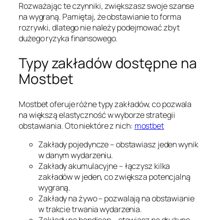
Rozważając te czynniki, zwiększasz swoje szanse
na wygraną. Pamiętaj, że obstawianie to forma
rozrywki, dlatego nie należy podejmować zbyt
dużego ryzyka finansowego.
Typy zakładów dostępne na
Mostbet
Mostbet oferuje różne typy zakładów, co pozwala
na większą elastyczność w wyborze strategii
obstawiania. Oto niektóre z nich:
mostbet
Zakłady pojedyncze – obstawiasz jeden wynik
w danym wydarzeniu.
Zakłady akumulacyjne – łączysz kilka
zakładów w jeden, co zwiększa potencjalną
wygraną.
Zakłady na żywo – pozwalają na obstawianie
w trakcie trwania wydarzenia.