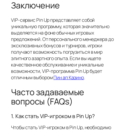
Заключение
VIP-сервис Pin Up представляет собой
уникальную программу, которая значительно
выделяется на фоне обычных игровых
предложений. От персонального менеджера до
эксклюзивных бонусов и турниров, игроки
получают возможность погрузиться в мир
элитного азартного опыта. Если вы ищете
качественное обслуживание и уникальные
возможности, VIP-программа Pin Up будет
отличным выбором
Пин ап Казино
.
Часто задаваемые
вопросы (FAQs)
1. Как стать VIP-игроком в Pin Up?
Чтобы стать VIP-игроком в Pin Up, необходимо