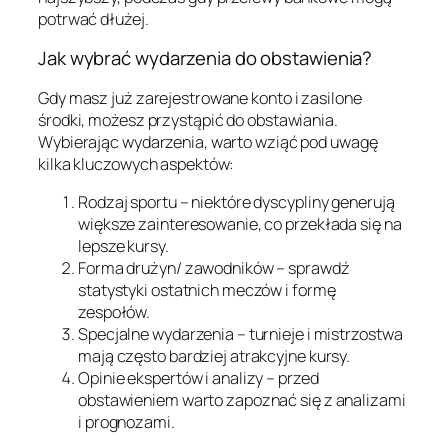
potrwać dłużej.
Jak wybrać wydarzenia do obstawienia?
Gdy masz już zarejestrowane konto i zasilone
środki, możesz przystąpić do obstawiania.
Wybierając wydarzenia, warto wziąć pod uwagę
kilka kluczowych aspektów:
Rodzaj sportu – niektóre dyscypliny generują
większe zainteresowanie, co przekłada się na
lepsze kursy.
Forma drużyn/ zawodników – sprawdź
statystyki ostatnich meczów i formę
zespołów.
Specjalne wydarzenia – turnieje i mistrzostwa
mają często bardziej atrakcyjne kursy.
Opinie ekspertów i analizy – przed
obstawieniem warto zapoznać się z analizami
i prognozami.