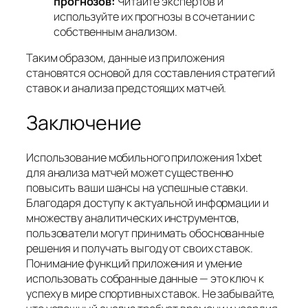
прогнозов:
Читайте экспертов и
используйте их прогнозы в сочетании с
собственным анализом.
Таким образом, данные из приложения
становятся основой для составления стратегий
ставок и анализа предстоящих матчей.
Заключение
Использование мобильного приложения 1xbet
для анализа матчей может существенно
повысить ваши шансы на успешные ставки.
Благодаря доступу к актуальной информации и
множеству аналитических инструментов,
пользователи могут принимать обоснованные
решения и получать выгоду от своих ставок.
Понимание функций приложения и умение
использовать собранные данные — это ключ к
успеху в мире спортивных ставок. Не забывайте,