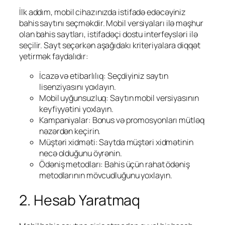
İlk addım, mobil cihazınızda istifadə edəcəyiniz
bahis saytını seçməkdir. Mobil versiyaları ilə məşhur
olan bahis saytları, istifadəçi dostu interfeysləri ilə
seçilir. Sayt seçərkən aşağıdakı kriteriyalara diqqət
yetirmək faydalıdır:
İcazə və etibarlılıq: Seçdiyiniz saytın
lisenziyasını yoxlayın.
Mobil uyğunsuzluq: Saytın mobil versiyasının
keyfiyyətini yoxlayın.
Kampaniyalar: Bonus və promosyonları mütləq
nəzərdən keçirin.
Müştəri xidməti: Saytda müştəri xidmətinin
necə olduğunu öyrənin.
Ödəniş metodları: Bahis üçün rahat ödəniş
metodlarının mövcudluğunu yoxlayın.
2. Hesab Yaratmaq