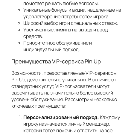
помогает решать любые вопросы.
Уникальные бонусы и акции, нацеленные на
удовлетворение потребностей игрока.
Широкий выбор игр и специальных ставок.
Увеличенные лимиты на вывод и ввод
средств.
Приоритетное обслуживание и
индивидуальный подход.
Преимущества VIP-сервиса Pin Up
Возможности, предоставляемые VIP-сервисом
Pin Up, действительно уникальны. В отличие от
стандартных услуг, VIP-пользователи могут
рассчитывать на значительно более высокий
уровень обслуживания. Рассмотрим несколько
ключевых преимуществ:
Персонализированный подход:
Каждому
игроку назначается личный менеджер,
который готов помочь и ответить на все