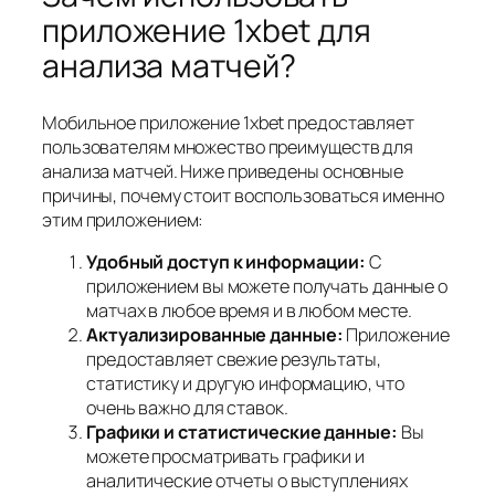
приложение 1xbet для
анализа матчей?
Мобильное приложение 1xbet предоставляет
пользователям множество преимуществ для
анализа матчей. Ниже приведены основные
причины, почему стоит воспользоваться именно
этим приложением:
Удобный доступ к информации:
С
приложением вы можете получать данные о
матчах в любое время и в любом месте.
Актуализированные данные:
Приложение
предоставляет свежие результаты,
статистику и другую информацию, что
очень важно для ставок.
Графики и статистические данные:
Вы
можете просматривать графики и
аналитические отчеты о выступлениях