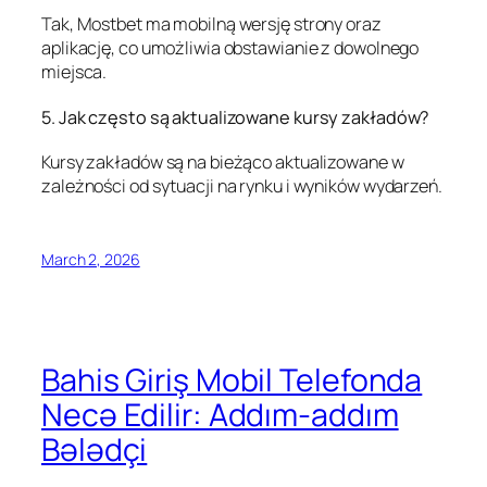
Tak, Mostbet ma mobilną wersję strony oraz
aplikację, co umożliwia obstawianie z dowolnego
miejsca.
5. Jak często są aktualizowane kursy zakładów?
Kursy zakładów są na bieżąco aktualizowane w
zależności od sytuacji na rynku i wyników wydarzeń.
March 2, 2026
Bahis Giriş Mobil Telefonda
Necə Edilir: Addım-addım
Bələdçi