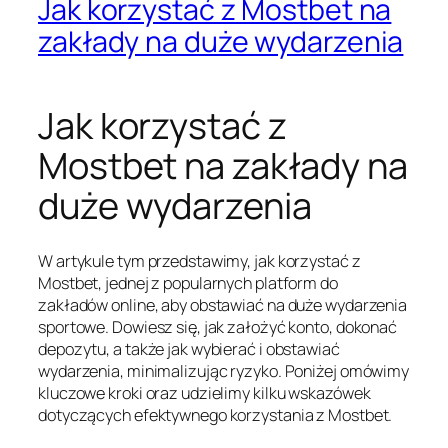
Jak korzystać z Mostbet na
zakłady na duże wydarzenia
Jak korzystać z
Mostbet na zakłady na
duże wydarzenia
W artykule tym przedstawimy, jak korzystać z
Mostbet, jednej z popularnych platform do
zakładów online, aby obstawiać na duże wydarzenia
sportowe. Dowiesz się, jak założyć konto, dokonać
depozytu, a także jak wybierać i obstawiać
wydarzenia, minimalizując ryzyko. Poniżej omówimy
kluczowe kroki oraz udzielimy kilku wskazówek
dotyczących efektywnego korzystania z Mostbet.