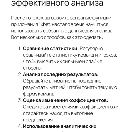
эффективного анализа
После того как вы освоите основные функции
приложения 1xbet, настало время научиться
использовать собранные данные для анализа.
Вот несколько способов, как это сделать:
Сравнение статистики:
Регулярно
сравнивайте статистику команд и игроков,
чтобы выявить их сильные и слабые
стороны.
Анализ последних результатов:
Обращайте внимание на последние
результаты матчей, чтобы понять текущую
форму команд.
Оценка изменения коэффициентов:
Следите за изменениями коэффициентов и
старайтесь находить выгодные
предложения.
Использование аналитических