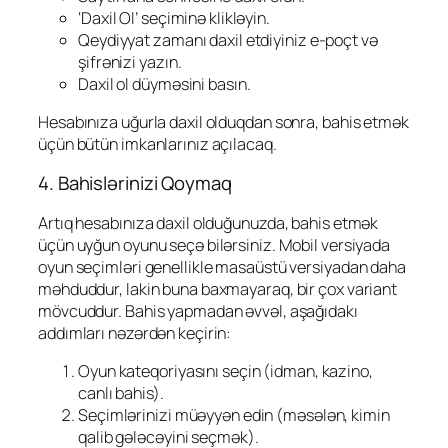
‘Daxil Ol’ seçiminə klikləyin.
Qeydiyyat zamanı daxil etdiyiniz e-poçt və
şifrənizi yazın.
Daxil ol düyməsini basın.
Hesabınıza uğurla daxil olduqdan sonra, bahis etmək
üçün bütün imkanlarınız açılacaq.
4. Bahislərinizi Qoymaq
Artıq hesabınıza daxil olduğunuzda, bahis etmək
üçün uyğun oyunu seçə bilərsiniz. Mobil versiyada
oyun seçimləri genellikle masaüstü versiyadan daha
məhduddur, lakin buna baxmayaraq, bir çox variant
mövcuddur. Bahis yapmadan əvvəl, aşağıdakı
addımları nəzərdən keçirin:
Oyun kateqoriyasını seçin (idman, kazino,
canlı bahis).
Seçimlərinizi müəyyən edin (məsələn, kimin
qalib gələcəyini seçmək).