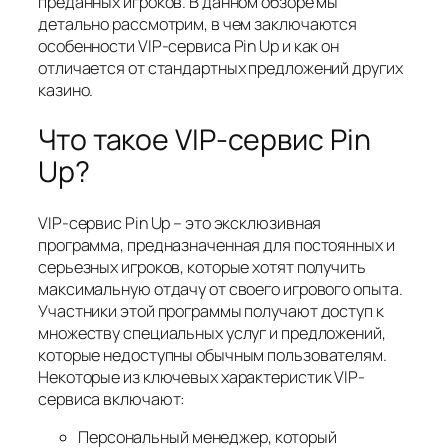
преданных игроков. В данном обзоре мы
детально рассмотрим, в чем заключаются
особенности VIP-сервиса Pin Up и как он
отличается от стандартных предложений других
казино.
Что такое VIP-сервис Pin
Up?
VIP-сервис Pin Up – это эксклюзивная
программа, предназначенная для постоянных и
серьезных игроков, которые хотят получить
максимальную отдачу от своего игрового опыта.
Участники этой программы получают доступ к
множеству специальных услуг и предложений,
которые недоступны обычным пользователям.
Некоторые из ключевых характеристик VIP-
сервиса включают:
Персональный менеджер, который