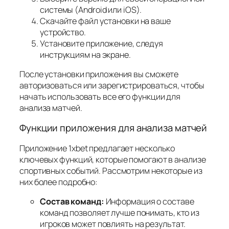
системы (Android или iOS).
Скачайте файл установки на ваше
устройство.
Установите приложение, следуя
инструкциям на экране.
После установки приложения вы сможете
авторизоваться или зарегистрироваться, чтобы
начать использовать все его функции для
анализа матчей.
Функции приложения для анализа матчей
Приложение 1xbet предлагает несколько
ключевых функций, которые помогают в анализе
спортивных событий. Рассмотрим некоторые из
них более подробно:
Состав команд:
Информация о составе
команд позволяет лучше понимать, кто из
игроков может повлиять на результат.