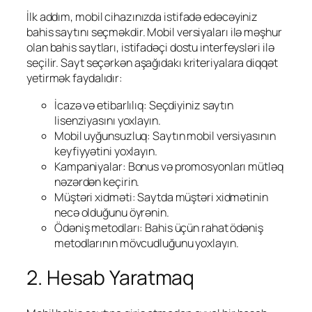
İlk addım, mobil cihazınızda istifadə edəcəyiniz
bahis saytını seçməkdir. Mobil versiyaları ilə məşhur
olan bahis saytları, istifadəçi dostu interfeysləri ilə
seçilir. Sayt seçərkən aşağıdakı kriteriyalara diqqət
yetirmək faydalıdır:
İcazə və etibarlılıq: Seçdiyiniz saytın
lisenziyasını yoxlayın.
Mobil uyğunsuzluq: Saytın mobil versiyasının
keyfiyyətini yoxlayın.
Kampaniyalar: Bonus və promosyonları mütləq
nəzərdən keçirin.
Müştəri xidməti: Saytda müştəri xidmətinin
necə olduğunu öyrənin.
Ödəniş metodları: Bahis üçün rahat ödəniş
metodlarının mövcudluğunu yoxlayın.
2. Hesab Yaratmaq