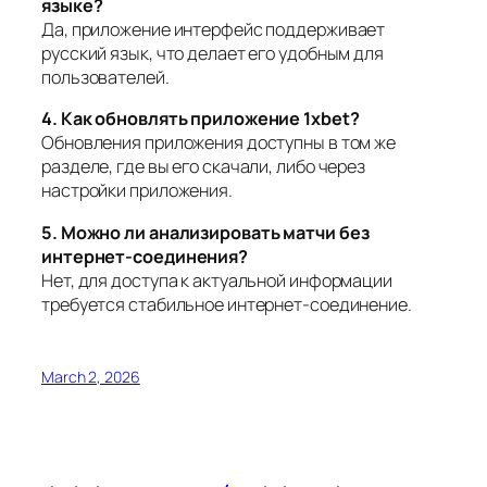
языке?
Да, приложение интерфейс поддерживает
русский язык, что делает его удобным для
пользователей.
4. Как обновлять приложение 1xbet?
Обновления приложения доступны в том же
разделе, где вы его скачали, либо через
настройки приложения.
5. Можно ли анализировать матчи без
интернет-соединения?
Нет, для доступа к актуальной информации
требуется стабильное интернет-соединение.
March 2, 2026