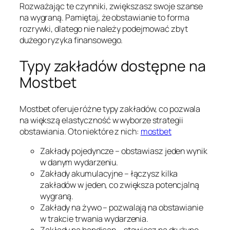
Rozważając te czynniki, zwiększasz swoje szanse
na wygraną. Pamiętaj, że obstawianie to forma
rozrywki, dlatego nie należy podejmować zbyt
dużego ryzyka finansowego.
Typy zakładów dostępne na
Mostbet
Mostbet oferuje różne typy zakładów, co pozwala
na większą elastyczność w wyborze strategii
obstawiania. Oto niektóre z nich:
mostbet
Zakłady pojedyncze – obstawiasz jeden wynik
w danym wydarzeniu.
Zakłady akumulacyjne – łączysz kilka
zakładów w jeden, co zwiększa potencjalną
wygraną.
Zakłady na żywo – pozwalają na obstawianie
w trakcie trwania wydarzenia.