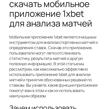
скачать мобильное
приложение 1xbet
для анализа матчей
Мобильное приложение 1xbet является мощным
инструментом для анализа спортивных матчей и
определения ставок. Скачав это приложение,
пользователи могут легко отслеживать
статистику, результаты матчей и другую
полезную информацию. В этой статье мы
рассмотрим, как максимально эффективно
использовать приложение 1xbet для анализа
матчей и принятия обоснованных решений по
ставкам. Вы узнаете, какие функции приложения
помогут вам в этом и как их использовать
наилучшим образом.
Зачем использовать