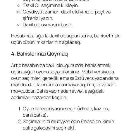
‘Daxil Ol’ seçiminə klikləyin.
Qeydiyyat zamanı daxil etdiyiniz e-poçt və
şifrənizi yazın.
Daxil ol düyməsini basın.
Hesabınıza uğurla daxil olduqdan sonra, bahis etmək
üçün bütün imkanlarınız açılacaq.
4. Bahislərinizi Qoymaq
Artıq hesabınıza daxil olduğunuzda, bahis etmək
üçün uyğun oyunu seçə bilərsiniz. Mobil versiyada
oyun seçimləri genellikle masaüstü versiyadan daha
məhduddur, lakin buna baxmayaraq, bir çox variant
mövcuddur. Bahis yapmadan əvvəl, aşağıdakı
addımları nəzərdən keçirin:
Oyun kateqoriyasını seçin (idman, kazino,
canlı bahis).
Seçimlərinizi müəyyən edin (məsələn, kimin
qalib gələcəyini seçmək).