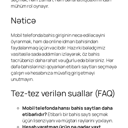
mühüm rol oynayır.
Nəticə
Mobil telefonda bahis girişinin necə ediləcəyini
öyrənmək, həm də online idman bahisindən
faydalanmaq üçün vacibdir. Hazırki bələdçimiz
vasitəsilə sadə addımları izləyərək, öz bahis
təcrübənizi daha rahat və uğurlu edə bilərsiniz. Hər
dəfə bahislərinizi qoyarkən etibarlı saytları seçməyə
çalışın və hesabınıza müvafiq giriş etməyi
unutmayın.
Tez-tez verilən suallar (FAQ)
Mobil telefonda hansı bahis saytları daha
etibarlıdır?
Etibarlı bir bahis saytı seçmək
üçün lisenziyanı və müştəri rəylərini yoxlayın.
Hesab yaratmaq üçün nə qədər vaxt