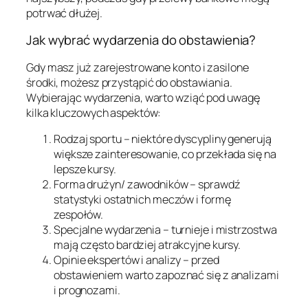
potrwać dłużej.
Jak wybrać wydarzenia do obstawienia?
Gdy masz już zarejestrowane konto i zasilone
środki, możesz przystąpić do obstawiania.
Wybierając wydarzenia, warto wziąć pod uwagę
kilka kluczowych aspektów:
Rodzaj sportu – niektóre dyscypliny generują
większe zainteresowanie, co przekłada się na
lepsze kursy.
Forma drużyn/ zawodników – sprawdź
statystyki ostatnich meczów i formę
zespołów.
Specjalne wydarzenia – turnieje i mistrzostwa
mają często bardziej atrakcyjne kursy.
Opinie ekspertów i analizy – przed
obstawieniem warto zapoznać się z analizami
i prognozami.