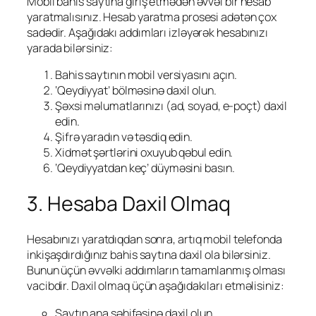
Mobil bahis saytına giriş etmədən əvvəl bir hesab
yaratmalısınız. Hesab yaratma prosesi adətən çox
sadədir. Aşağıdakı addımları izləyərək hesabınızı
yarada bilərsiniz:
Bahis saytının mobil versiyasını açın.
‘Qeydiyyat’ bölməsinə daxil olun.
Şəxsi məlumatlarınızı (ad, soyad, e-poçt) daxil
edin.
Şifrə yaradın və təsdiq edin.
Xidmət şərtlərini oxuyub qəbul edin.
‘Qeydiyyatdan keç’ düyməsini basın.
3. Hesaba Daxil Olmaq
Hesabınızı yaratdıqdan sonra, artıq mobil telefonda
inkişaşdırdığınız bahis saytına daxil ola bilərsiniz.
Bunun üçün əvvəlki addımların tamamlanmış olması
vacibdir. Daxil olmaq üçün aşağıdakıları etməlisiniz:
Saytın ana səhifəsinə daxil olun.