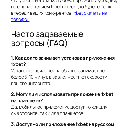
что успешный анализ требует времени и усердия,
но с приложением 1xbet вы всегда будете на шаг
впереди ваших конкурентов
1xbet скачать на
телефон
.
Часто задаваемые
вопросы (FAQ)
1. Как долго занимает установка приложения
1xbet?
Установка приложения обычно занимает не
более 5-10 минут, в зависимости от скорости
вашего интернета.
2. Могу ли я использовать приложение 1xbet
на планшете?
Да, мобильное приложение доступно как для
смартфонов, так и для планшетов.
3. Доступно ли приложение 1xbet на русском