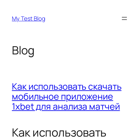
Skip
to
My Test Blog
content
Blog
Как использовать скачать
мобильное приложение
1xbet для анализа матчей
Как использовать