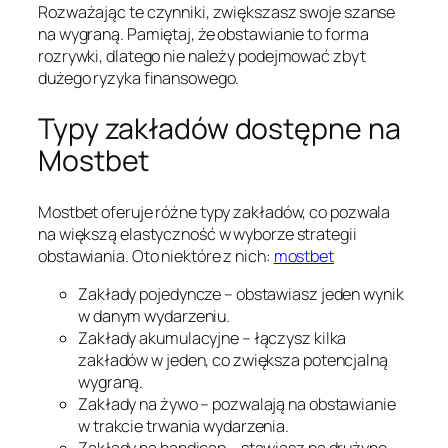
Rozważając te czynniki, zwiększasz swoje szanse
na wygraną. Pamiętaj, że obstawianie to forma
rozrywki, dlatego nie należy podejmować zbyt
dużego ryzyka finansowego.
Typy zakładów dostępne na
Mostbet
Mostbet oferuje różne typy zakładów, co pozwala
na większą elastyczność w wyborze strategii
obstawiania. Oto niektóre z nich:
mostbet
Zakłady pojedyncze – obstawiasz jeden wynik
w danym wydarzeniu.
Zakłady akumulacyjne – łączysz kilka
zakładów w jeden, co zwiększa potencjalną
wygraną.
Zakłady na żywo – pozwalają na obstawianie
w trakcie trwania wydarzenia.