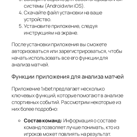
системы (Android или iOS).
Скачайте файл установки на ваше
устройство.
Установите приложение, следуя
инструкциям на экране.
После установки приложения вы сможете
авторизоваться или зарегистрироваться, чтобы
начать использовать все его функции для
анализа матчей.
Функции приложения для анализа матчей
Приложение 1xbet предлагает несколько
ключевых функций, которые помогают в анализе
спортивных событий. Рассмотрим некоторые из
них более подробно:
Состав команд:
Информация о составе
команд позволяет лучше понимать, кто из
игроков может повлиять на результат.