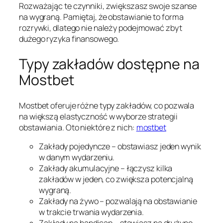
Rozważając te czynniki, zwiększasz swoje szanse
na wygraną. Pamiętaj, że obstawianie to forma
rozrywki, dlatego nie należy podejmować zbyt
dużego ryzyka finansowego.
Typy zakładów dostępne na
Mostbet
Mostbet oferuje różne typy zakładów, co pozwala
na większą elastyczność w wyborze strategii
obstawiania. Oto niektóre z nich:
mostbet
Zakłady pojedyncze – obstawiasz jeden wynik
w danym wydarzeniu.
Zakłady akumulacyjne – łączysz kilka
zakładów w jeden, co zwiększa potencjalną
wygraną.
Zakłady na żywo – pozwalają na obstawianie
w trakcie trwania wydarzenia.