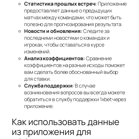
Статистика прошлых встреч:
Приложение
предоставляет данные о предыдущих
матчах между командами, что может быть
полезно для прогнозирования результата.
Новости и обновления:
Следите за
последними новостями о командах и
игроках, чтобы оставаться в курсе
изменений.
Анализ коэффициентов:
Сравнение
коэффициентов на разные исходы поможет
вам сделать более обоснованный выбор
для ставки.
Служба поддержки:
В случае
возникновения вопросов вы всегда можете
обратиться в службу поддержки 1xbet через
приложение.
Как использовать данные
из приложения для