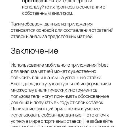
прогнозов:
Читайте экспертов и
используйте их прогнозы в сочетании с
собственным анализом.
Таким образом, данные из приложения
становятся основой для составления стратегий
ставок и анализа предстоящих матчей.
Заключение
Использование мобильного приложения 1xbet
для анализа матчей может существенно
повысить ваши шансы на успешные ставки.
Благодаря доступу к актуальной информации и
множеству аналитических инструментов,
пользователи могут принимать обоснованные
решения и получать выгоду от своих ставок.
Понимание функций приложения и умение
использовать собранные данные — это ключ к
успеху в мире спортивных ставок. Не забывайте,