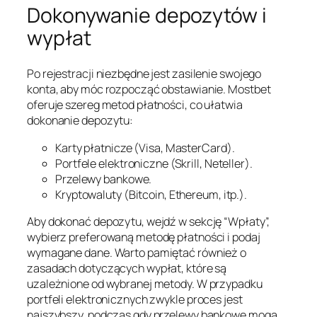
Dokonywanie depozytów i
wypłat
Po rejestracji niezbędne jest zasilenie swojego
konta, aby móc rozpocząć obstawianie. Mostbet
oferuje szereg metod płatności, co ułatwia
dokonanie depozytu:
Karty płatnicze (Visa, MasterCard).
Portfele elektroniczne (Skrill, Neteller).
Przelewy bankowe.
Kryptowaluty (Bitcoin, Ethereum, itp.).
Aby dokonać depozytu, wejdź w sekcję “Wpłaty”,
wybierz preferowaną metodę płatności i podaj
wymagane dane. Warto pamiętać również o
zasadach dotyczących wypłat, które są
uzależnione od wybranej metody. W przypadku
portfeli elektronicznych zwykle proces jest
najszybszy, podczas gdy przelewy bankowe mogą