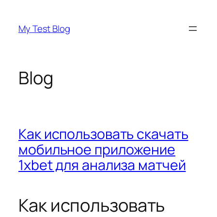
Skip
to
My Test Blog
content
Blog
Как использовать скачать
мобильное приложение
1xbet для анализа матчей
Как использовать