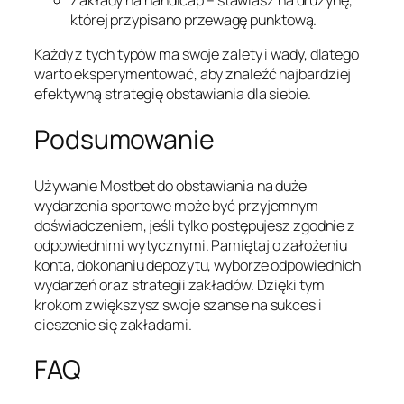
Zakłady na handicap – stawiasz na drużynę,
której przypisano przewagę punktową.
Każdy z tych typów ma swoje zalety i wady, dlatego
warto eksperymentować, aby znaleźć najbardziej
efektywną strategię obstawiania dla siebie.
Podsumowanie
Używanie Mostbet do obstawiania na duże
wydarzenia sportowe może być przyjemnym
doświadczeniem, jeśli tylko postępujesz zgodnie z
odpowiednimi wytycznymi. Pamiętaj o założeniu
konta, dokonaniu depozytu, wyborze odpowiednich
wydarzeń oraz strategii zakładów. Dzięki tym
krokom zwiększysz swoje szanse na sukces i
cieszenie się zakładami.
FAQ