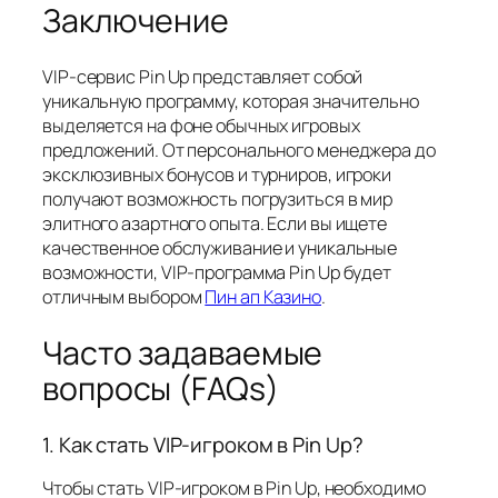
Заключение
VIP-сервис Pin Up представляет собой
уникальную программу, которая значительно
выделяется на фоне обычных игровых
предложений. От персонального менеджера до
эксклюзивных бонусов и турниров, игроки
получают возможность погрузиться в мир
элитного азартного опыта. Если вы ищете
качественное обслуживание и уникальные
возможности, VIP-программа Pin Up будет
отличным выбором
Пин ап Казино
.
Часто задаваемые
вопросы (FAQs)
1. Как стать VIP-игроком в Pin Up?
Чтобы стать VIP-игроком в Pin Up, необходимо