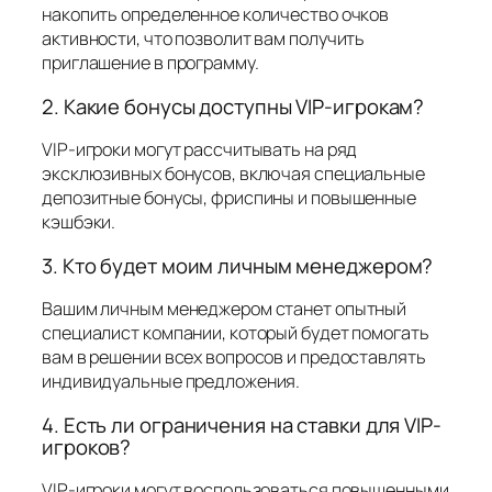
накопить определенное количество очков
активности, что позволит вам получить
приглашение в программу.
2. Какие бонусы доступны VIP-игрокам?
VIP-игроки могут рассчитывать на ряд
эксклюзивных бонусов, включая специальные
депозитные бонусы, фриспины и повышенные
кэшбэки.
3. Кто будет моим личным менеджером?
Вашим личным менеджером станет опытный
специалист компании, который будет помогать
вам в решении всех вопросов и предоставлять
индивидуальные предложения.
4. Есть ли ограничения на ставки для VIP-
игроков?
VIP-игроки могут воспользоваться повышенными