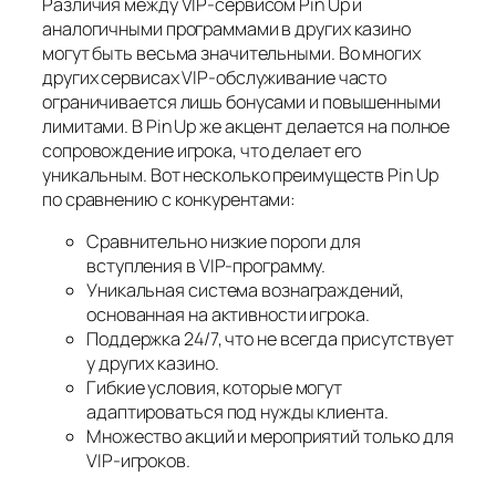
Различия между VIP-сервисом Pin Up и
аналогичными программами в других казино
могут быть весьма значительными. Во многих
других сервисах VIP-обслуживание часто
ограничивается лишь бонусами и повышенными
лимитами. В Pin Up же акцент делается на полное
сопровождение игрока, что делает его
уникальным. Вот несколько преимуществ Pin Up
по сравнению с конкурентами:
Сравнительно низкие пороги для
вступления в VIP-программу.
Уникальная система вознаграждений,
основанная на активности игрока.
Поддержка 24/7, что не всегда присутствует
у других казино.
Гибкие условия, которые могут
адаптироваться под нужды клиента.
Множество акций и мероприятий только для
VIP-игроков.