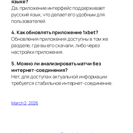
языке?
Да, приложение интерфейс поддерживает
русский язык, что делает его удобным для
пользователей.
4. Как обновлять приложение 1xbet?
Обновления приложения доступны в том же
разделе, где вы его скачали, либо через
настройки приложения.
5. Можно ли анализировать матчи без
интернет-соединения?
Нет, для доступа к актуальной информации
требуется стабильное интернет-соединение.
March 2, 2026