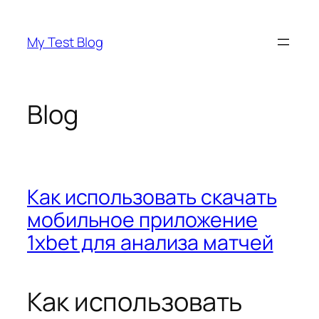
Skip
to
My Test Blog
content
Blog
Как использовать скачать
мобильное приложение
1xbet для анализа матчей
Как использовать