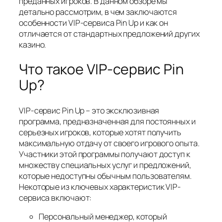
преданных игроков. В данном обзоре мы
детально рассмотрим, в чем заключаются
особенности VIP-сервиса Pin Up и как он
отличается от стандартных предложений других
казино.
Что такое VIP-сервис Pin
Up?
VIP-сервис Pin Up – это эксклюзивная
программа, предназначенная для постоянных и
серьезных игроков, которые хотят получить
максимальную отдачу от своего игрового опыта.
Участники этой программы получают доступ к
множеству специальных услуг и предложений,
которые недоступны обычным пользователям.
Некоторые из ключевых характеристик VIP-
сервиса включают:
Персональный менеджер, который