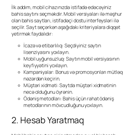
İlk addım, mobil cihazınızda istifadə edəcəyiniz
bahis saytını seçməkdir. Mobil versiyaları ilə məşhur
olan bahis saytları, istifadəçi dostu interfeysləri ilə
seçilir. Sayt seçərkən aşağıdakı kriteriyalara diqqət
yetirmək faydalıdır:
İcazə və etibarlılıq: Seçdiyiniz saytın
lisenziyasını yoxlayın.
Mobil uyğunsuzluq: Saytın mobil versiyasının
keyfiyyətini yoxlayın.
Kampaniyalar: Bonus və promosyonları mütləq
nəzərdən keçirin.
Müştəri xidməti: Saytda müştəri xidmətinin
necə olduğunu öyrənin.
Ödəniş metodları: Bahis üçün rahat ödəniş
metodlarının mövcudluğunu yoxlayın.
2. Hesab Yaratmaq