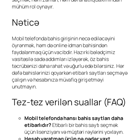
mühüm rol oynayır.
Nəticə
Mobil telefonda bahis girişinin necə ediləcəyini
öyrənmək, həm də online idman bahisindən
faydalanmaq üçün vacibdir. Hazırki bələdçimiz
vasitəsilə sadə addımları izləyərək, öz bahis
təcrübənizi daha rahat və uğurlu edə bilərsiniz. Hər
dəfə bahislərinizi qoyarkən etibarlı saytları seçməyə
çalışın və hesabınıza müvafiq giriş etməyi
unutmayın.
Tez-tez verilən suallar (FAQ)
Mobil telefonda hansı bahis saytları daha
etibarlıdır?
Etibarlı bir bahis saytı seçmək
üçün lisenziyanı və müştəri rəylərini yoxlayın.
Hesab yaratmaq üçün nə qədər vaxt