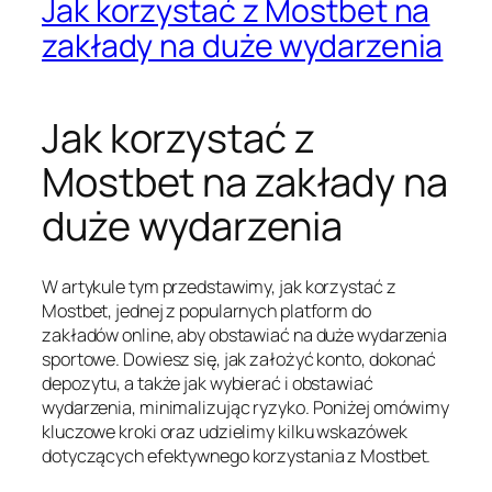
Jak korzystać z Mostbet na
zakłady na duże wydarzenia
Jak korzystać z
Mostbet na zakłady na
duże wydarzenia
W artykule tym przedstawimy, jak korzystać z
Mostbet, jednej z popularnych platform do
zakładów online, aby obstawiać na duże wydarzenia
sportowe. Dowiesz się, jak założyć konto, dokonać
depozytu, a także jak wybierać i obstawiać
wydarzenia, minimalizując ryzyko. Poniżej omówimy
kluczowe kroki oraz udzielimy kilku wskazówek
dotyczących efektywnego korzystania z Mostbet.