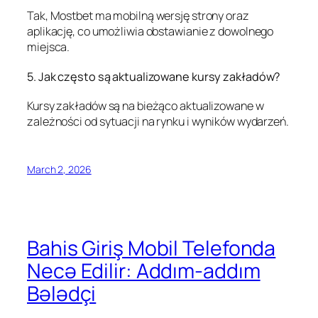
Tak, Mostbet ma mobilną wersję strony oraz
aplikację, co umożliwia obstawianie z dowolnego
miejsca.
5. Jak często są aktualizowane kursy zakładów?
Kursy zakładów są na bieżąco aktualizowane w
zależności od sytuacji na rynku i wyników wydarzeń.
March 2, 2026
Bahis Giriş Mobil Telefonda
Necə Edilir: Addım-addım
Bələdçi