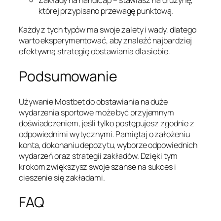
Zakłady na handicap – stawiasz na drużynę,
której przypisano przewagę punktową.
Każdy z tych typów ma swoje zalety i wady, dlatego
warto eksperymentować, aby znaleźć najbardziej
efektywną strategię obstawiania dla siebie.
Podsumowanie
Używanie Mostbet do obstawiania na duże
wydarzenia sportowe może być przyjemnym
doświadczeniem, jeśli tylko postępujesz zgodnie z
odpowiednimi wytycznymi. Pamiętaj o założeniu
konta, dokonaniu depozytu, wyborze odpowiednich
wydarzeń oraz strategii zakładów. Dzięki tym
krokom zwiększysz swoje szanse na sukces i
cieszenie się zakładami.
FAQ