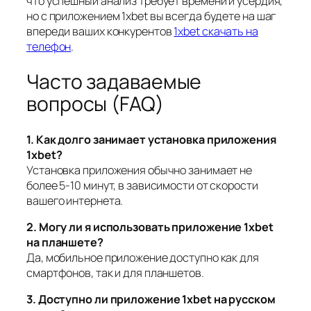
что успешный анализ требует времени и усердия,
но с приложением 1xbet вы всегда будете на шаг
впереди ваших конкурентов
1xbet скачать на
телефон
.
Часто задаваемые
вопросы (FAQ)
1. Как долго занимает установка приложения
1xbet?
Установка приложения обычно занимает не
более 5-10 минут, в зависимости от скорости
вашего интернета.
2. Могу ли я использовать приложение 1xbet
на планшете?
Да, мобильное приложение доступно как для
смартфонов, так и для планшетов.
3. Доступно ли приложение 1xbet на русском