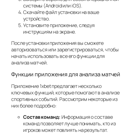
системы (Android или iOS).
Скачайте файл установки на ваше
устройство.
Установите приложение, следуя
инструкциям на экране.
После установки приложения вы сможете
авторизоваться или зарегистрироваться, чтобы
начать использовать все его функции для
анализа матчей.
Функции приложения для анализа матчей
Приложение 1xbet предлагает несколько
ключевых функций, которые помогают в анализе
спортивных событий. Рассмотрим некоторые из
них более подробно:
Состав команд:
Информация о составе
команд позволяет лучше понимать, кто из
игроков может повлиять на результат.