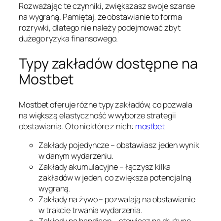
Rozważając te czynniki, zwiększasz swoje szanse
na wygraną. Pamiętaj, że obstawianie to forma
rozrywki, dlatego nie należy podejmować zbyt
dużego ryzyka finansowego.
Typy zakładów dostępne na
Mostbet
Mostbet oferuje różne typy zakładów, co pozwala
na większą elastyczność w wyborze strategii
obstawiania. Oto niektóre z nich:
mostbet
Zakłady pojedyncze – obstawiasz jeden wynik
w danym wydarzeniu.
Zakłady akumulacyjne – łączysz kilka
zakładów w jeden, co zwiększa potencjalną
wygraną.
Zakłady na żywo – pozwalają na obstawianie
w trakcie trwania wydarzenia.