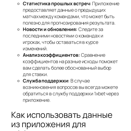
Статистика прошлых встреч:
Приложение
предоставляет данные о предыдущих
матчах между командами, что может быть
полезно для прогнозирования результата.
Новости и обновления:
Следите за
последними новостями о командах и
игроках, чтобы оставаться в курсе
изменений.
Анализ коэффициентов:
Сравнение
коэффициентов на разные исходы поможет
вам сделать более обоснованный выбор
для ставки.
Служба поддержки:
В случае
возникновения вопросов вы всегда можете
обратиться в службу поддержки 1xbet через
приложение.
Как использовать данные
из приложения для