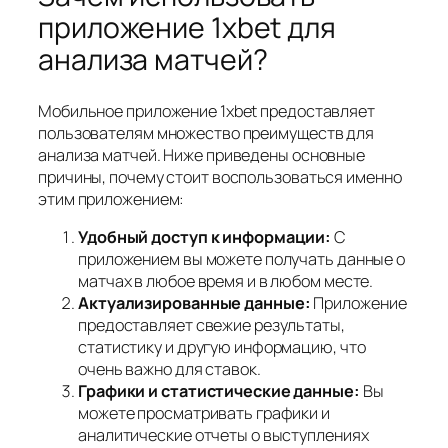
приложение 1xbet для
анализа матчей?
Мобильное приложение 1xbet предоставляет
пользователям множество преимуществ для
анализа матчей. Ниже приведены основные
причины, почему стоит воспользоваться именно
этим приложением:
Удобный доступ к информации:
С
приложением вы можете получать данные о
матчах в любое время и в любом месте.
Актуализированные данные:
Приложение
предоставляет свежие результаты,
статистику и другую информацию, что
очень важно для ставок.
Графики и статистические данные:
Вы
можете просматривать графики и
аналитические отчеты о выступлениях