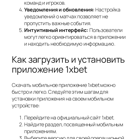
команд и игроков.
Уведомления и обновления:
Настройка
уведомлений о матчах позволяет не
пропустить важные события.
Интуитивный интерфейс:
Пользователи
могут легко ориентироваться в приложении
и находить необходимую информацию.
Как загрузить и установить
приложение 1xbet
Скачать мобильное приложение 1xbet можно
быстро и легко. Следуйте этим шагам для
установки приложения на своем мобильном
устройстве:
Перейдите на официальный сайт 1xbet.
Найдите раздел, посвященный мобильным
приложениям.
Выберите версию для своей операционной