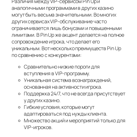
Различия между VIP-сервисом Pin Up и
аналогичными программами в других казино
могут быть весьма значительными. Во многих
других сервисах VIP-обслуживание часто
ограничивается лишь бонусами и повышенными
лимитами. В Pin Up же акцент делается на полное
сопровождение игрока, что делает его
уникальным. Вот несколько преимуществ Pin Up
по сравнению с конкурентами:
Сравнительно низкие пороги для
вступления в VIP-программу.
Уникальная система вознаграждений,
основанная на активности игрока.
Поддержка 24/7, что не всегда присутствует
у других казино.
Гибкие условия, которые могут
адаптироваться под нужды клиента.
Множество акций и мероприятий только для
VIP-игроков.