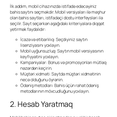
İlk addım, mobil cihazınızda istifadə edəcəyiniz
bahis saytını seçməkdir. Mobil versiyaları ilə məşhur
olan bahis saytları, istifadəçi dostu interfeysləri ilə
seçilir. Sayt seçərkən aşağıdakı kriteriyalara diqqət
yetirmək faydalıdır:
İcazə və etibarlılıq: Seçdiyiniz saytın
lisenziyasını yoxlayın.
Mobil uyğunsuzluq: Saytın mobil versiyasının
keyfiyyətini yoxlayın.
Kampaniyalar: Bonus və promosyonları mütləq
nəzərdən keçirin.
Müştəri xidməti: Saytda müştəri xidmətinin
necə olduğunu öyrənin.
Ödəniş metodları: Bahis üçün rahat ödəniş
metodlarının mövcudluğunu yoxlayın.
2. Hesab Yaratmaq