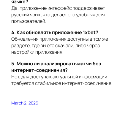
языке?
Да, приложение интерфейс поддерживает
русский язык, что делает его удобным для
пользователей.
4. Как обновлять приложение 1xbet?
Обновления приложения доступны в том же
разделе, где вы его скачали, либо через
настройки приложения.
5. Можно ли анализировать матчи без
интернет-соединения?
Нет, для доступа к актуальной информации
требуется стабильное интернет-соединение.
March 2, 2026