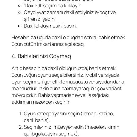
‘Daxil Ol’ seçiminə klikləyin.
Qeydiyyat zamanı daxil etdiyiniz e-poçt və
şifrənizi yazın.
Daxil ol düyməsini basın.
Hesabınıza uğurla daxil olduqdan sonra, bahis etmək
üçün bütün imkanlarınız açılacaq.
4. Bahislərinizi Qoymaq
Artıq hesabınıza daxil olduğunuzda, bahis etmək
üçün uyğun oyunu seçə bilərsiniz. Mobil versiyada
oyun seçimləri genellikle masaüstü versiyadan daha
məhduddur, lakin buna baxmayaraq, bir çox variant
mövcuddur. Bahis yapmadan əvvəl, aşağıdakı
addımları nəzərdən keçirin:
Oyun kateqoriyasını seçin (idman, kazino,
canlı bahis).
Seçimlərinizi müəyyən edin (məsələn, kimin
qalib gələcəyini seçmək).