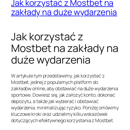
Jak korzystać z Mostbet na
zakłady na duże wydarzenia
Jak korzystać z
Mostbet na zakłady na
duże wydarzenia
W artykule tym przedstawimy, jak korzystać z
Mostbet, jednej z popularnych platform do
zakładów online, aby obstawiać na duże wydarzenia
sportowe. Dowiesz się, jak założyć konto, dokonać
depozytu, a także jak wybierać i obstawiać
wydarzenia, minimalizując ryzyko. Poniżej omówimy
kluczowe kroki oraz udzielimy kilku wskazówek
dotyczących efektywnego korzystania z Mostbet.