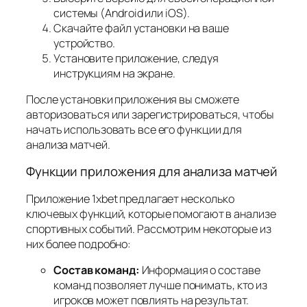
системы (Android или iOS).
Скачайте файл установки на ваше
устройство.
Установите приложение, следуя
инструкциям на экране.
После установки приложения вы сможете
авторизоваться или зарегистрироваться, чтобы
начать использовать все его функции для
анализа матчей.
Функции приложения для анализа матчей
Приложение 1xbet предлагает несколько
ключевых функций, которые помогают в анализе
спортивных событий. Рассмотрим некоторые из
них более подробно:
Состав команд:
Информация о составе
команд позволяет лучше понимать, кто из
игроков может повлиять на результат.