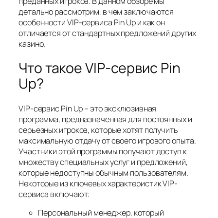
преданных игроков. В данном обзоре мы
детально рассмотрим, в чем заключаются
особенности VIP-сервиса Pin Up и как он
отличается от стандартных предложений других
казино.
Что такое VIP-сервис Pin
Up?
VIP-сервис Pin Up – это эксклюзивная
программа, предназначенная для постоянных и
серьезных игроков, которые хотят получить
максимальную отдачу от своего игрового опыта.
Участники этой программы получают доступ к
множеству специальных услуг и предложений,
которые недоступны обычным пользователям.
Некоторые из ключевых характеристик VIP-
сервиса включают:
Персональный менеджер, который