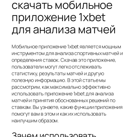
скачать мобильное
приложение 1xbet
для анализа матчей
Мобильное приложение 1xbet является мощным
инструментом для анализа спортивных матчей и
определения ставок. Скачав это приложение,
пользователи могут легко отслеживать
статистику, результаты матчей и другую
полезную информацию. В этой статье мы
рассмотрим, как максимально эффективно
использовать приложение 1xbet для анализа
матчей и принятия обоснованных решений по
ставкам. Вы узнаете, какие функции приложения
помогут вам в этом и как их использовать
наилучшим образом.
Зачем использовать