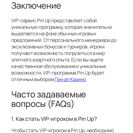
Заключение
VIP-сервис Pin Up представляет собой
уникальную программу, которая значительно
выделяется на фоне обычных игровых
предложений. От персонального менеджера до
эксклюзивных бонусов и турниров, игроки
получают возможность погрузиться в мир
элитного азартного опыта. Если вы ищете
качественное обслуживание и уникальные
возможности, VIP-программа Pin Up будет
отличным выбором
Пин ап Казино
.
Часто задаваемые
вопросы (FAQs)
1. Как стать VIP-игроком в Pin Up?
Чтобы стать VIP-игроком в Pin Up, необходимо