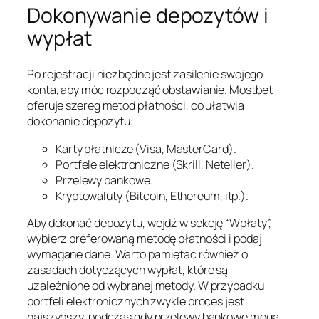
Dokonywanie depozytów i
wypłat
Po rejestracji niezbędne jest zasilenie swojego
konta, aby móc rozpocząć obstawianie. Mostbet
oferuje szereg metod płatności, co ułatwia
dokonanie depozytu:
Karty płatnicze (Visa, MasterCard).
Portfele elektroniczne (Skrill, Neteller).
Przelewy bankowe.
Kryptowaluty (Bitcoin, Ethereum, itp.).
Aby dokonać depozytu, wejdź w sekcję “Wpłaty”,
wybierz preferowaną metodę płatności i podaj
wymagane dane. Warto pamiętać również o
zasadach dotyczących wypłat, które są
uzależnione od wybranej metody. W przypadku
portfeli elektronicznych zwykle proces jest
najszybszy, podczas gdy przelewy bankowe mogą