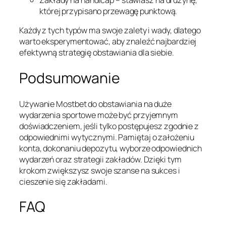
Zakłady na handicap – stawiasz na drużynę,
której przypisano przewagę punktową.
Każdy z tych typów ma swoje zalety i wady, dlatego
warto eksperymentować, aby znaleźć najbardziej
efektywną strategię obstawiania dla siebie.
Podsumowanie
Używanie Mostbet do obstawiania na duże
wydarzenia sportowe może być przyjemnym
doświadczeniem, jeśli tylko postępujesz zgodnie z
odpowiednimi wytycznymi. Pamiętaj o założeniu
konta, dokonaniu depozytu, wyborze odpowiednich
wydarzeń oraz strategii zakładów. Dzięki tym
krokom zwiększysz swoje szanse na sukces i
cieszenie się zakładami.
FAQ