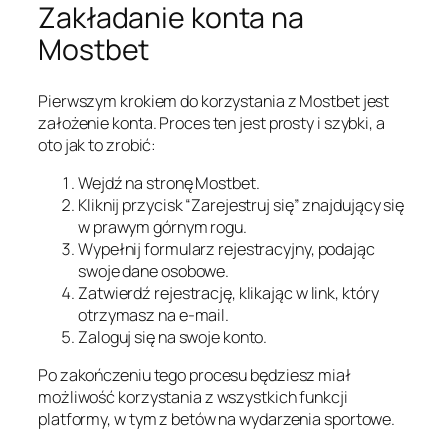
Zakładanie konta na
Mostbet
Pierwszym krokiem do korzystania z Mostbet jest
założenie konta. Proces ten jest prosty i szybki, a
oto jak to zrobić:
Wejdź na stronę Mostbet.
Kliknij przycisk “Zarejestruj się” znajdujący się
w prawym górnym rogu.
Wypełnij formularz rejestracyjny, podając
swoje dane osobowe.
Zatwierdź rejestrację, klikając w link, który
otrzymasz na e-mail.
Zaloguj się na swoje konto.
Po zakończeniu tego procesu będziesz miał
możliwość korzystania z wszystkich funkcji
platformy, w tym z betów na wydarzenia sportowe.