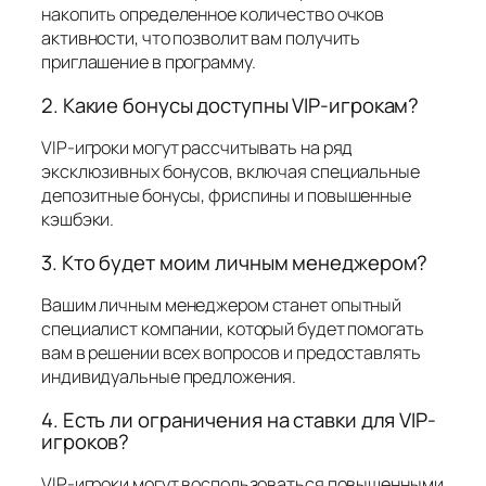
накопить определенное количество очков
активности, что позволит вам получить
приглашение в программу.
2. Какие бонусы доступны VIP-игрокам?
VIP-игроки могут рассчитывать на ряд
эксклюзивных бонусов, включая специальные
депозитные бонусы, фриспины и повышенные
кэшбэки.
3. Кто будет моим личным менеджером?
Вашим личным менеджером станет опытный
специалист компании, который будет помогать
вам в решении всех вопросов и предоставлять
индивидуальные предложения.
4. Есть ли ограничения на ставки для VIP-
игроков?
VIP-игроки могут воспользоваться повышенными