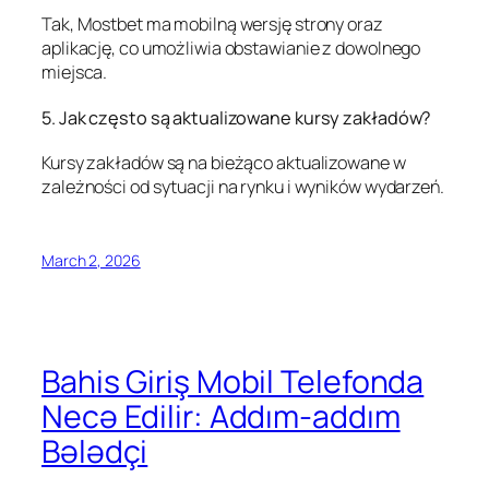
Tak, Mostbet ma mobilną wersję strony oraz
aplikację, co umożliwia obstawianie z dowolnego
miejsca.
5. Jak często są aktualizowane kursy zakładów?
Kursy zakładów są na bieżąco aktualizowane w
zależności od sytuacji na rynku i wyników wydarzeń.
March 2, 2026
Bahis Giriş Mobil Telefonda
Necə Edilir: Addım-addım
Bələdçi